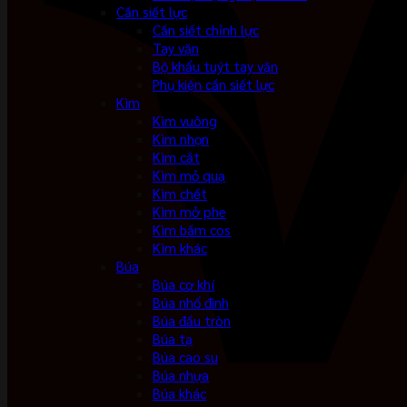
Cần siết lực
Cần siết chỉnh lực
Tay vặn
Bộ khẩu tuýt tay vặn
Phụ kiện cần siết lực
Kìm
Kìm vuông
Kìm nhọn
Kìm cắt
Kìm mỏ quạ
Kìm chết
Kìm mở phe
Kìm bấm cos
Kìm khác
Búa
Búa cơ khí
Búa nhổ đinh
Búa đầu tròn
Búa tạ
Búa cao su
Búa nhựa
Búa khác