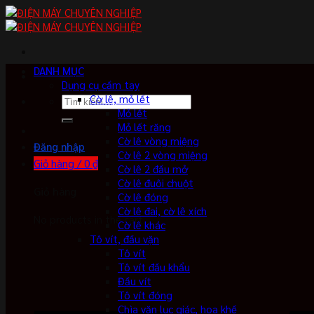
Skip
to
content
DANH MỤC
Dụng cụ cầm tay
Cờ lê, mỏ lết
Tìm
Mỏ lết
kiếm:
Mỏ lết răng
Cờ lê vòng miệng
Đăng nhập
Cờ lê 2 vòng miệng
Giỏ hàng /
0
₫
Cờ lê 2 đầu mở
Cờ lê đuôi chuột
Giỏ hàng
Cờ lê đóng
Cờ lê đai, cờ lê xích
No products in the cart.
Cờ lê khác
Tô vít, đầu vặn
Tô vít
Tô vít đầu khẩu
Đầu vít
Tô vít đóng
Chìa vặn lục giác, hoa khế