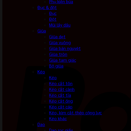
Phụ kiện búa
Đục & đột
Đục
Đột
Mũi lấy dấu
Giũa
Giũa dẹt
Giũa vuông
Giũa bán nguyệt
Giũa tròn
Giũa tam giác
Bộ giũa
Kéo
Kéo
Kéo cắt tôn
Kéo cắt cành
Kéo cắt tỉa
Kéo cắt ống
Kéo cắt cáp
Kéo, kìm cắt thép cộng lực
Kéo khác
Dao
Dao rọc giấy