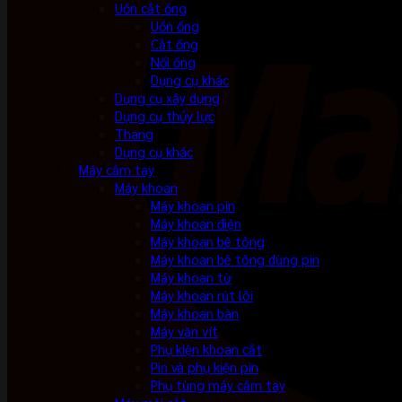
Uốn cắt ống
Uốn ống
Cắt ống
Nối ống
Dụng cụ khác
Dụng cụ xây dựng
Dụng cụ thủy lực
Thang
Dụng cụ khác
Máy cầm tay
Máy khoan
Máy khoan pin
Máy khoan điện
Máy khoan bê tông
Máy khoan bê tông dùng pin
Máy khoan từ
Máy khoan rút lõi
Máy khoan bàn
Máy vặn vít
Phụ kiện khoan cắt
Pin và phụ kiện pin
Phụ tùng máy cầm tay