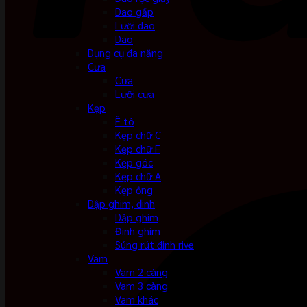
Dao gấp
Lưỡi dao
Dao
Dụng cụ đa năng
Cưa
Cưa
Lưỡi cưa
Kẹp
Ê tô
Kẹp chữ C
Kẹp chữ F
Kẹp góc
Kẹp chữ A
Kẹp ống
Dập ghim, đinh
Dập ghim
Đinh ghim
Súng rút đinh rive
Vam
Vam 2 càng
Vam 3 càng
Vam khác