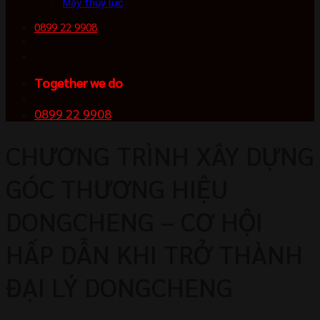
Máy thủy lực
0899 22 9908
Together we do
0899 22 9908
CHƯƠNG TRÌNH XÂY DỰNG
GÓC THƯƠNG HIỆU
DONGCHENG – CƠ HỘI
HẤP DẪN KHI TRỞ THÀNH
ĐẠI LÝ DONGCHENG