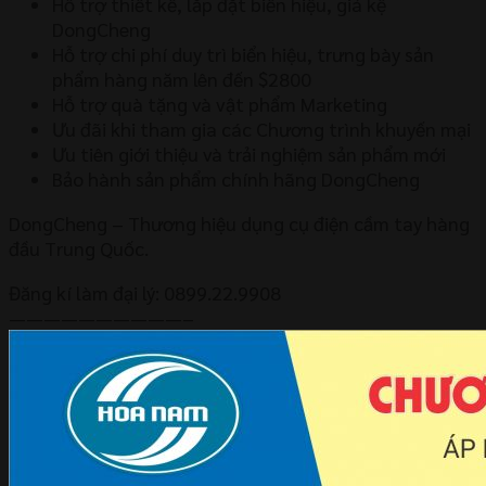
Hỗ trợ thiết kế, lắp đặt biển hiệu, giá kệ
DongCheng
Hỗ trợ chi phí duy trì biển hiệu, trưng bày sản
phẩm hàng năm lên đến $2800
Hỗ trợ quà tặng và vật phẩm Marketing
Ưu đãi khi tham gia các Chương trình khuyến mại
Ưu tiên giới thiệu và trải nghiệm sản phẩm mới
Bảo hành sản phẩm chính hãng DongCheng
DongCheng – Thương hiệu dụng cụ điện cầm tay hàng
đầu Trung Quốc.
Đăng kí làm đại lý: 0899.22.9908
——————————–