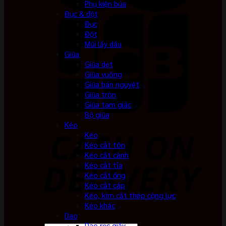
Phụ kiện búa
Đục & đột
Đục
Đột
Mũi lấy dấu
Giũa
Giũa dẹt
Giũa vuông
Giũa bán nguyệt
Giũa tròn
Giũa tam giác
Bộ giũa
Kéo
Kéo
Kéo cắt tôn
Kéo cắt cành
Kéo cắt tỉa
Kéo cắt ống
Kéo cắt cáp
Kéo, kìm cắt thép cộng lực
Kéo khác
Dao
Dao rọc giấy