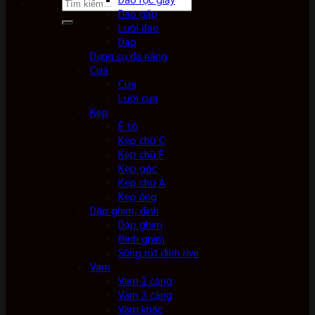
Tìm
Dao gấp
kiếm:
Lưỡi dao
Dao
Dụng cụ đa năng
Cưa
Cưa
Lưỡi cưa
Kẹp
Ê tô
Kẹp chữ C
Kẹp chữ F
Kẹp góc
Kẹp chữ A
Kẹp ống
Dập ghim, đinh
Dập ghim
Đinh ghim
Súng rút đinh rive
Vam
Vam 2 càng
Vam 3 càng
Vam khác