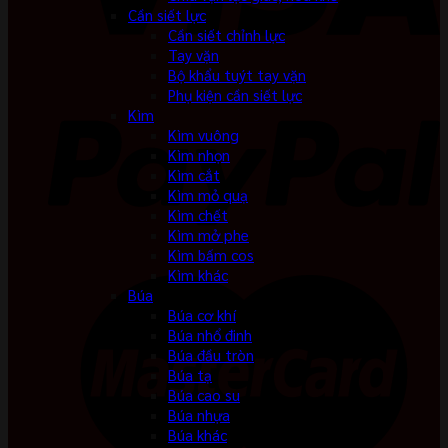
Cần siết lực
Cần siết chỉnh lực
Tay vặn
Bộ khẩu tuýt tay vặn
Phụ kiện cần siết lực
Kìm
Kìm vuông
Kìm nhọn
Kìm cắt
Kìm mỏ quạ
Kìm chết
Kìm mở phe
Kìm bấm cos
Kìm khác
Búa
Búa cơ khí
Búa nhổ đinh
Búa đầu tròn
Búa tạ
Búa cao su
Búa nhựa
Búa khác