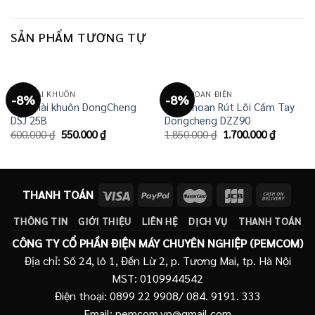
SẢN PHẨM TƯƠNG TỰ
MÁY MÀI KHUÔN
MÁY KHOAN ĐIỆN
-8%
-8%
Máy mài khuôn DongCheng
Máy Khoan Rút Lõi Cầm Tay
DSJ 25B
Dongcheng DZZ90
Giá
Giá
Giá
Giá
600.000
₫
550.000
₫
1.850.000
₫
1.700.000
₫
gốc
hiện
gốc
hiện
là:
tại
là:
tại
600.000 ₫.
là:
1.850.000 ₫.
là:
550.000 ₫.
1.700.00
THANH TOÁN
THÔNG TIN
GIỚI THIỆU
LIÊN HỆ
DỊCH VỤ
THANH TOÁN
CÔNG TY CỔ PHẦN ĐIỆN MÁY CHUYÊN NGHIỆP (PEMCOM)
Địa chỉ: Số 24, lô 1, Đền Lừ 2, p. Tương Mai, tp. Hà Nội
MST: 0109944542
Điện thoại: 0899 22 9908/ 084. 9191. 333
Email: pemcom.vn@gmail.com