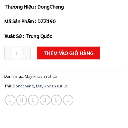
gốc
hiện
Thương Hiệu : DongCheng
là:
tại
2.900.000 ₫.
là:
Mã Sản Phẩm : DZZ190
2.610.000 ₫
Xuất Sứ : Trung Quốc
Máy khoan rút lõi DZZ190 số lượng
THÊM VÀO GIỎ HÀNG
Danh mục:
Máy khoan rút lõi
Thẻ:
Dongcheng
,
Máy khoan rút lõi