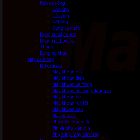
Uốn cắt ống
Uốn ống
Cắt ống
Nối ống
Dụng cụ khác
Dụng cụ xây dựng
Dụng cụ thủy lực
Thang
Dụng cụ khác
Máy cầm tay
Máy khoan
Máy khoan pin
Máy khoan điện
Máy khoan bê tông
Máy khoan bê tông dùng pin
Máy khoan từ
Máy khoan rút lõi
Máy khoan bàn
Máy vặn vít
Phụ kiện khoan cắt
Pin và phụ kiện pin
Phụ tùng máy cầm tay