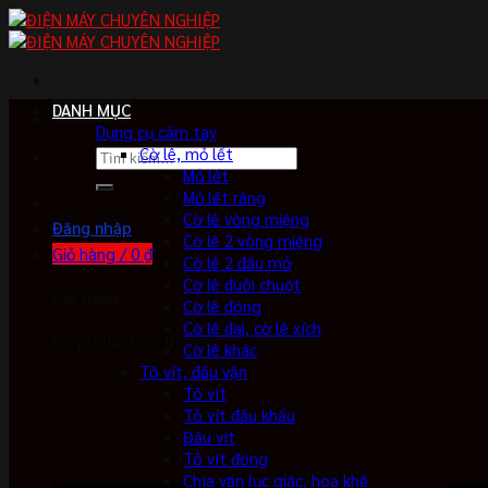
Skip
to
content
DANH MỤC
Dụng cụ cầm tay
Cờ lê, mỏ lết
Tìm
Mỏ lết
kiếm:
Mỏ lết răng
Cờ lê vòng miệng
Đăng nhập
Cờ lê 2 vòng miệng
Giỏ hàng /
0
₫
Cờ lê 2 đầu mở
Cờ lê đuôi chuột
Giỏ hàng
Cờ lê đóng
Cờ lê đai, cờ lê xích
No products in the cart.
Cờ lê khác
Tô vít, đầu vặn
Tô vít
Tô vít đầu khẩu
Đầu vít
Tô vít đóng
Chìa vặn lục giác, hoa khế