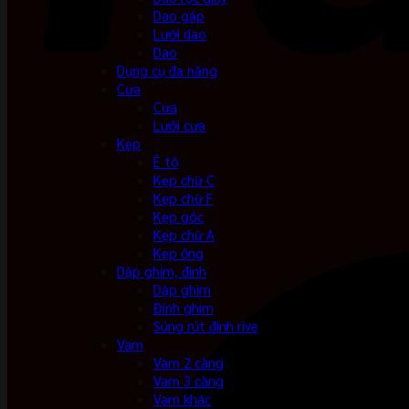
Dao gấp
Lưỡi dao
Dao
Dụng cụ đa năng
Cưa
Cưa
Lưỡi cưa
Kẹp
Ê tô
Kẹp chữ C
Kẹp chữ F
Kẹp góc
Kẹp chữ A
Kẹp ống
Dập ghim, đinh
Dập ghim
Đinh ghim
Súng rút đinh rive
Vam
Vam 2 càng
Vam 3 càng
Vam khác