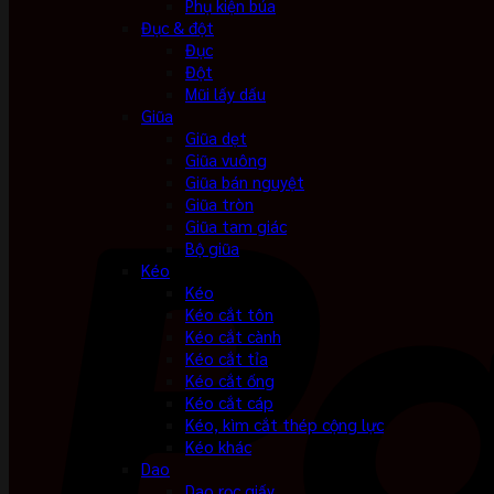
Phụ kiện búa
Đục & đột
Đục
Đột
Mũi lấy dấu
Giũa
Giũa dẹt
Giũa vuông
Giũa bán nguyệt
Giũa tròn
Giũa tam giác
Bộ giũa
Kéo
Kéo
Kéo cắt tôn
Kéo cắt cành
Kéo cắt tỉa
Kéo cắt ống
Kéo cắt cáp
Kéo, kìm cắt thép cộng lực
Kéo khác
Dao
Dao rọc giấy