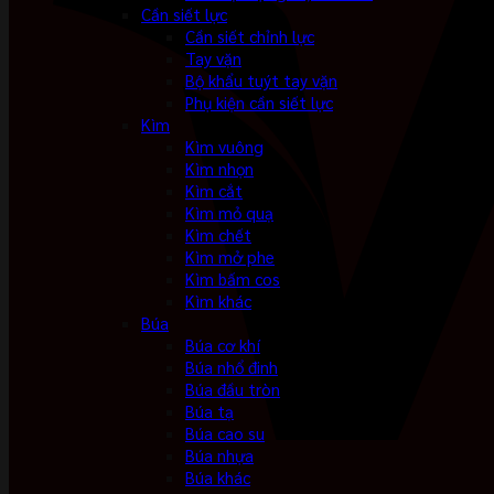
Cần siết lực
Cần siết chỉnh lực
Tay vặn
Bộ khẩu tuýt tay vặn
Phụ kiện cần siết lực
Kìm
Kìm vuông
Kìm nhọn
Kìm cắt
Kìm mỏ quạ
Kìm chết
Kìm mở phe
Kìm bấm cos
Kìm khác
Búa
Búa cơ khí
Búa nhổ đinh
Búa đầu tròn
Búa tạ
Búa cao su
Búa nhựa
Búa khác