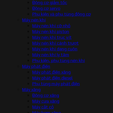
Động cơ giảm tốc
Động cơ servo
Phụ kiện và phụ tùng động cơ
Máy nén khí
Máy nén khí cỡ nhỏ
Máy nén khí piston
Máy nén khí trục vít
Máy nén khí cánh trượt
Máy nén khí dạng cuộn
Máy nén khí ly tâm
Phụ kiện, phụ tùng nén khí
Máy phát điện
Máy phát điện xăng
Máy phát điện diesel
Phụ tùng máy phát điện
Máy xăng
Động cơ xăng
Máy cưa xăng
Máy cắt cỏ
Máy bơm xăng