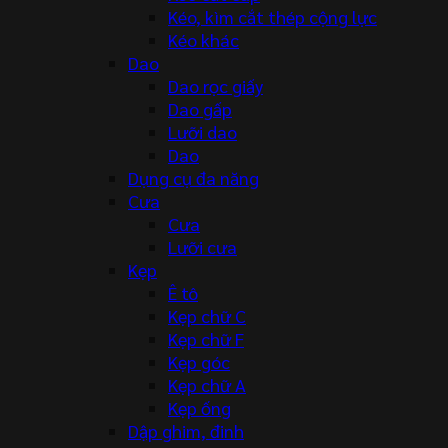
Kéo, kìm cắt thép cộng lực
Kéo khác
Dao
Dao rọc giấy
Dao gấp
Lưỡi dao
Dao
Dụng cụ đa năng
Cưa
Cưa
Lưỡi cưa
Kẹp
Ê tô
Kẹp chữ C
Kẹp chữ F
Kẹp góc
Kẹp chữ A
Kẹp ống
Dập ghim, đinh