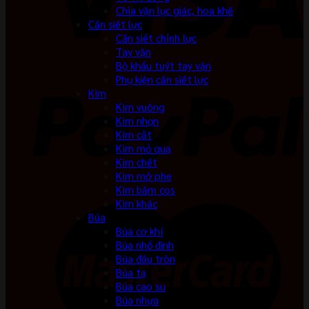
Chìa vặn lục giác, hoa khế
Cần siết lực
Cần siết chỉnh lực
Tay vặn
Bộ khẩu tuýt tay vặn
Phụ kiện cần siết lực
Kìm
Kìm vuông
Kìm nhọn
Kìm cắt
Kìm mỏ quạ
Kìm chết
Kìm mở phe
Kìm bấm cos
Kìm khác
Búa
Búa cơ khí
Búa nhổ đinh
Búa đầu tròn
Búa tạ
Búa cao su
Búa nhựa