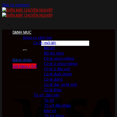
Skip to content
DANH MỤC
Dụng cụ cầm tay
Cờ lê, mỏ lết
Tìm kiếm:
Mỏ lết
Mỏ lết răng
Cờ lê vòng miệng
Đăng nhập
Cờ lê 2 vòng miệng
Giỏ hàng /
0
₫
Cờ lê 2 đầu mở
Cờ lê đuôi chuột
Giỏ hàng
Cờ lê đóng
Cờ lê đai, cờ lê xích
No products in the cart.
Cờ lê khác
Tô vít, đầu vặn
Tô vít
Tô vít đầu khẩu
Đầu vít
Tô vít đóng