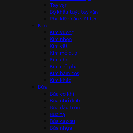
Tay vặn
Bộ khẩu tuýt tay vặn
Phụ kiện cần siết lực
Kìm
Kìm vuông
Kìm nhọn
Kìm cắt
Kìm mỏ quạ
Kìm chết
Kìm mở phe
Kìm bấm cos
Kìm khác
Búa
Búa cơ khí
Búa nhổ đinh
Búa đầu tròn
Búa tạ
Búa cao su
Búa nhựa