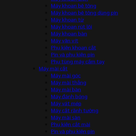
Máy khoan bê tông
Máy khoan bê tông dùng pin
Máy khoan từ
Máy khoan rút lõi
Máy khoan bàn
Máy vặn vít
Phụ kiện khoan cắt
Pin và phụ kiện pin
Phụ tùng máy cầm tay
Máy mài cắt
Máy mài góc
Máy mài thẳng
Máy mài bàn
Máy đánh bóng
Máy vát mép
Máy cắt rãnh tường
Máy mài sàn
Phụ kiện cắt mài
Pin và phụ kiện pin