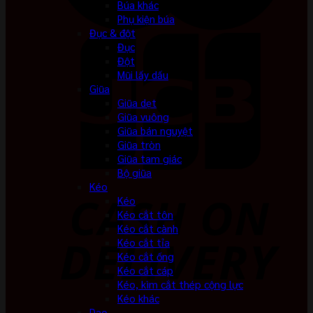
Búa khác
Phụ kiện búa
Đục & đột
Đục
Đột
Mũi lấy dấu
Giũa
Giũa dẹt
Giũa vuông
Giũa bán nguyệt
Giũa tròn
Giũa tam giác
Bộ giũa
Kéo
Kéo
Kéo cắt tôn
Kéo cắt cành
Kéo cắt tỉa
Kéo cắt ống
Kéo cắt cáp
Kéo, kìm cắt thép cộng lực
Kéo khác
Dao