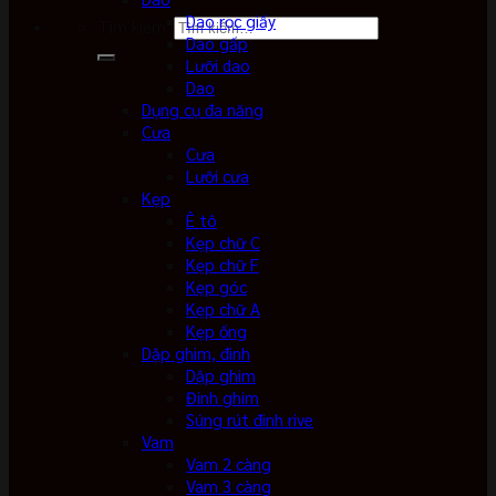
Dao rọc giấy
Tìm kiếm:
Dao gấp
Lưỡi dao
Dao
Dụng cụ đa năng
Cưa
Cưa
Lưỡi cưa
Kẹp
Ê tô
Kẹp chữ C
Kẹp chữ F
Kẹp góc
Kẹp chữ A
Kẹp ống
Dập ghim, đinh
Dập ghim
Đinh ghim
Súng rút đinh rive
Vam
Vam 2 càng
Vam 3 càng