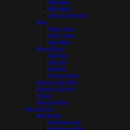
Dập ghim
Đinh ghim
Súng rút đinh rive
Vam
Vam 2 càng
Vam 3 càng
Vam khác
Uốn cắt ống
Uốn ống
Cắt ống
Nối ống
Dụng cụ khác
Dụng cụ xây dựng
Dụng cụ thủy lực
Thang
Dụng cụ khác
Máy cầm tay
Máy khoan
Máy khoan pin
Máy khoan điện