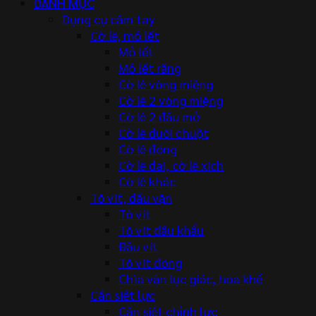
DANH MỤC
Dụng cụ cầm tay
Cờ lê, mỏ lết
Mỏ lết
Mỏ lết răng
Cờ lê vòng miệng
Cờ lê 2 vòng miệng
Cờ lê 2 đầu mở
Cờ lê đuôi chuột
Cờ lê đóng
Cờ lê đai, cờ lê xích
Cờ lê khác
Tô vít, đầu vặn
Tô vít
Tô vít đầu khẩu
Đầu vít
Tô vít đóng
Chìa vặn lục giác, hoa khế
Cần siết lực
Cần siết chỉnh lực