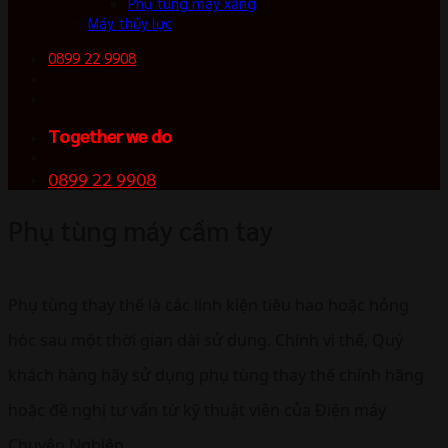
Phụ tùng máy xăng
Máy thủy lực
0899 22 9908
Together we do
0899 22 9908
Phụ tùng máy cầm tay
Phụ tùng thay thế là các linh kiện tiêu hao hoặc hỏng
hóc sau một thời gian dài sử dụng. Chính vì thế, Quý
khách hàng hãy sử dụng phụ tùng thay thế chính hãng
hoặc đề nghị tư vấn từ kỹ thuật viên của Điện máy
Chuyên Nghiệp