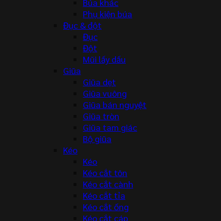
Búa khác
Phụ kiện búa
Đục & đột
Đục
Đột
Mũi lấy dấu
Giũa
Giũa dẹt
Giũa vuông
Giũa bán nguyệt
Giũa tròn
Giũa tam giác
Bộ giũa
Kéo
Kéo
Kéo cắt tôn
Kéo cắt cành
Kéo cắt tỉa
Kéo cắt ống
Kéo cắt cáp