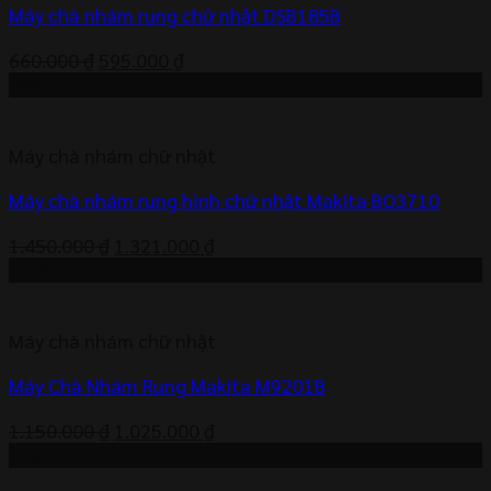
Máy chà nhám rung chữ nhật DSB185B
Giá
Giá
660.000
₫
595.000
₫
gốc
hiện
-9%
là:
tại
660.000 ₫.
là:
Máy chà nhám chữ nhật
595.000 ₫.
Máy chà nhám rung hình chữ nhật Makita BO3710
Giá
Giá
1.450.000
₫
1.321.000
₫
gốc
hiện
-11%
là:
tại
1.450.000 ₫.
là:
Máy chà nhám chữ nhật
1.321.000 ₫.
Máy Chà Nhám Rung Makita M9201B
Giá
Giá
1.150.000
₫
1.025.000
₫
gốc
hiện
-4%
là:
tại