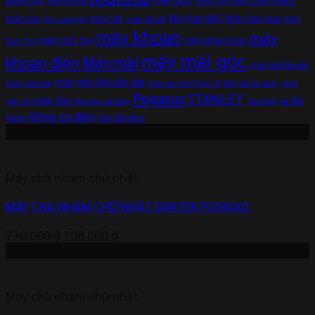
máy chà
máy cắt
Máy hàn MIG
Máy hàn que
máy cưa
Máy
máy cắt sắt
máy cưa lọng
máy khoan
máy
máy hút bụi
máy khoan búa
hàn TIG
máy mài góc
khoan điện
Máy mài
máy mài khuôn
máy nén khí dây đai
máy nén khí
máy
máy nén khí trục vít
Máy siết bu lông
Pegasus
STANLEY
máy đục
xe đẩy
vặn vít
Máy đục bê tông
Tiến Đạt
Động cơ điện
hàng
đục bê tông
-8%
Máy chà nhám chữ nhật
MÁY CHÀ NHÁM CHỮ NHẬT DARTEK POS6001
Giá
Giá
770.000
₫
708.000
₫
gốc
hiện
-10%
là:
tại
770.000 ₫.
là:
Máy chà nhám chữ nhật
708.000 ₫.