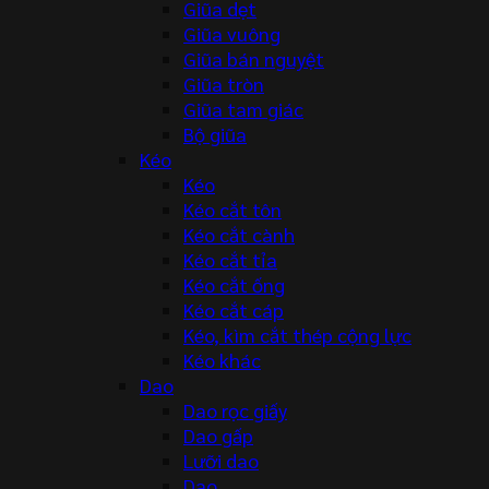
Giũa dẹt
Giũa vuông
Giũa bán nguyệt
Giũa tròn
Giũa tam giác
Bộ giũa
Kéo
Kéo
Kéo cắt tôn
Kéo cắt cành
Kéo cắt tỉa
Kéo cắt ống
Kéo cắt cáp
Kéo, kìm cắt thép cộng lực
Kéo khác
Dao
Dao rọc giấy
Dao gấp
Lưỡi dao
Dao