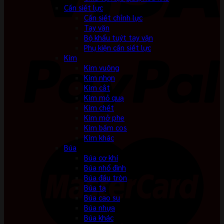
Cần siết lực
Cần siết chỉnh lực
Tay vặn
Bộ khẩu tuýt tay vặn
Phụ kiện cần siết lực
Kìm
Kìm vuông
Kìm nhọn
Kìm cắt
Kìm mỏ quạ
Kìm chết
Kìm mở phe
Kìm bấm cos
Kìm khác
Búa
Búa cơ khí
Búa nhổ đinh
Búa đầu tròn
Búa tạ
Búa cao su
Búa nhựa
Búa khác