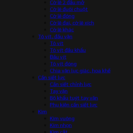
Cờ lê 2 đầu mở
Cờ lê đuôi chuột
Cờ lê đóng
Cờ lê đai, cờ lê xích
Cờ lê khác
Tô vít, đầu vặn
Tô vít
Tô vít đầu khẩu
Đầu vít
Tô vít đóng
Chìa vặn lục giác, hoa khế
Cần siết lực
Cần siết chỉnh lực
Tay vặn
Bộ khẩu tuýt tay vặn
Phụ kiện cần siết lực
Kìm
Kìm vuông
Kìm nhọn
Kìm cắt