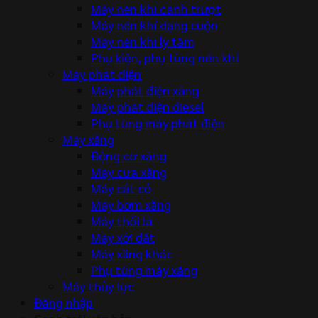
Máy nén khí cánh trượt
Máy nén khí dạng cuộn
Máy nén khí ly tâm
Phụ kiện, phụ tùng nén khí
Máy phát điện
Máy phát điện xăng
Máy phát điện diesel
Phụ tùng máy phát điện
Máy xăng
Động cơ xăng
Máy cưa xăng
Máy cắt cỏ
Máy bơm xăng
Máy thổi lá
Máy xới đất
Máy xăng khác
Phụ tùng máy xăng
Máy thủy lực
Đăng nhập