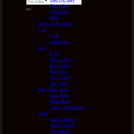
Tìm
Dao gấp
kiếm:
Lưỡi dao
Dao
Dụng cụ đa năng
Cưa
Cưa
Lưỡi cưa
Kẹp
Ê tô
Kẹp chữ C
Kẹp chữ F
Kẹp góc
Kẹp chữ A
Kẹp ống
Dập ghim, đinh
Dập ghim
Đinh ghim
Súng rút đinh rive
Vam
Vam 2 càng
Vam 3 càng
Vam khác