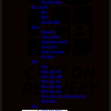
Phụ kiện búa
Đục & đột
Đục
Đột
Mũi lấy dấu
Giũa
Giũa dẹt
Giũa vuông
Giũa bán nguyệt
Giũa tròn
Giũa tam giác
Bộ giũa
Kéo
Kéo
Kéo cắt tôn
Kéo cắt cành
Kéo cắt tỉa
Kéo cắt ống
Kéo cắt cáp
Kéo, kìm cắt thép cộng lực
Kéo khác
Dao
Dao rọc giấy