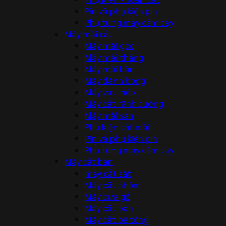
Pin và phụ kiện pin
Phụ tùng máy cầm tay
Máy mài cắt
Máy mài góc
Máy mài thẳng
Máy mài bàn
Máy đánh bóng
Máy vát mép
Máy cắt rãnh tường
Máy mài sàn
Phụ kiện cắt mài
Pin và phụ kiện pin
Phụ tùng máy cầm tay
Máy cắt bàn
máy cắt sắt
Máy cắt nhôm
Máy cưa gỗ
Máy cắt bàn
Máy cắt bê tông