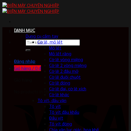
Skip
to
content
DANH MỤC
Dụng cụ cầm tay
Tìm
Cờ lê, mỏ lết
kiếm:
Mỏ lết
Mỏ lết răng
Cờ lê vòng miệng
Đăng nhập
Cờ lê 2 vòng miệng
Giỏ hàng /
0
₫
Cờ lê 2 đầu mở
Cờ lê đuôi chuột
Giỏ hàng
Cờ lê đóng
Cờ lê đai, cờ lê xích
No products in the cart.
Cờ lê khác
Tô vít, đầu vặn
Tô vít
Tô vít đầu khẩu
Đầu vít
Tô vít đóng
Chìa vặn lục giác, hoa khế