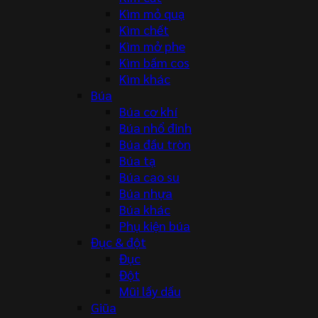
Kìm mỏ quạ
Kìm chết
Kìm mở phe
Kìm bấm cos
Kìm khác
Búa
Búa cơ khí
Búa nhổ đinh
Búa đầu tròn
Búa tạ
Búa cao su
Búa nhựa
Búa khác
Phụ kiện búa
Đục & đột
Đục
Đột
Mũi lấy dấu
Giũa