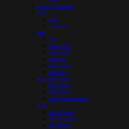
Dụng cụ đa năng
Cưa
Cưa
Lưỡi cưa
Kẹp
Ê tô
Kẹp chữ C
Kẹp chữ F
Kẹp góc
Kẹp chữ A
Kẹp ống
Dập ghim, đinh
Dập ghim
Đinh ghim
Súng rút đinh rive
Vam
Vam 2 càng
Vam 3 càng
Vam khác