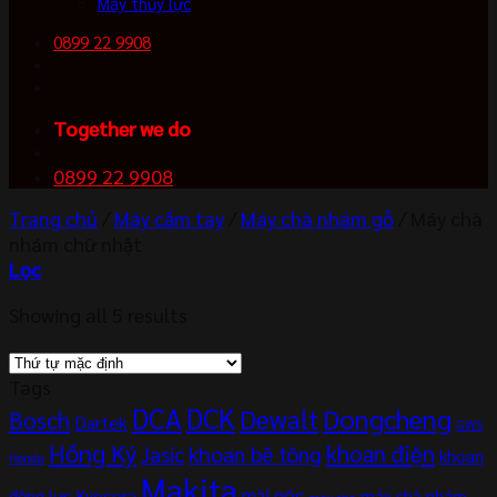
Máy thủy lực
0899 22 9908
Together we do
0899 22 9908
Trang chủ
/
Máy cầm tay
/
Máy chà nhám gỗ
/
Máy chà
nhám chữ nhật
Lọc
Showing all 5 results
Tags
DCA
DCK
Dewalt
Dongcheng
Bosch
Dartek
GWS
Hồng Ký
khoan điện
khoan bê tông
Jasic
khoan
Honda
Makita
mài góc
Kyocera
động lực
máy chà nhám