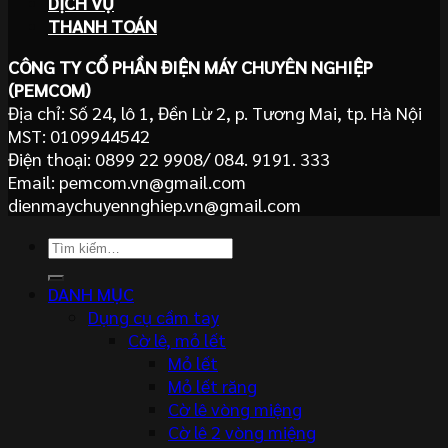
DỊCH VỤ
THANH TOÁN
CÔNG TY CỔ PHẦN ĐIỆN MÁY CHUYÊN NGHIỆP
(PEMCOM)
Địa chỉ: Số 24, lô 1, Đền Lừ 2, p. Tương Mai, tp. Hà Nội
MST: 0109944542
Điện thoại: 0899 22 9908/ 084. 9191. 333
Email: pemcom.vn@gmail.com
dienmaychuyennghiep.vn@gmail.com
Tìm
kiếm:
DANH MỤC
Dụng cụ cầm tay
Cờ lê, mỏ lết
Mỏ lết
Mỏ lết răng
Cờ lê vòng miệng
Cờ lê 2 vòng miệng