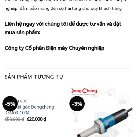
nghiệp, đảm bảo mang đến sự hài lòng cho quý khách hàng.
Liên hệ ngay với chúng tôi để được tư vấn và đặt
mua sản phẩm:
Công ty Cổ phần Điện máy Chuyên nghiệp
SẢN PHẨM TƯƠNG TỰ
MÁY MÀI GÓC
-5%
-3%
Máy mài góc Dongcheng
DSM03-100A
Giá
Giá
650.000
₫
620.000
₫
gốc
hiện
là:
tại
650.000 ₫.
là:
620.000 ₫.