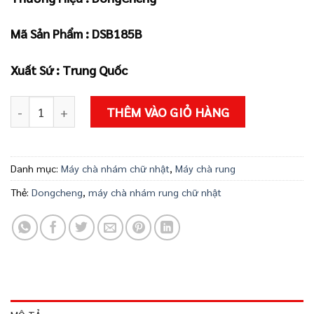
là:
tại
660.000 ₫.
là:
Mã Sản Phẩm : DSB185B
595.000 ₫.
Xuất Sứ : Trung Quốc
Máy chà nhám rung chữ nhật DSB185B số lượng
THÊM VÀO GIỎ HÀNG
Danh mục:
Máy chà nhám chữ nhật
,
Máy chà rung
Thẻ:
Dongcheng
,
máy chà nhám rung chữ nhật