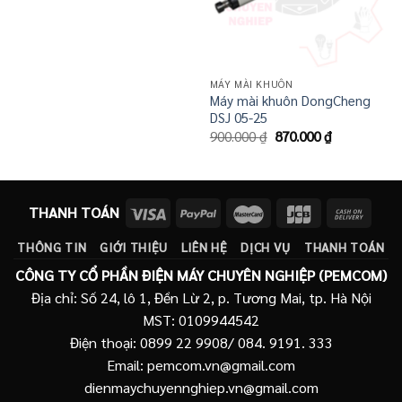
MÁY MÀI KHUÔN
Máy mài khuôn DongCheng
DSJ 05-25
Giá
Giá
900.000
₫
870.000
₫
gốc
hiện
là:
tại
900.000 ₫.
là:
870.000 ₫.
THANH TOÁN
THÔNG TIN
GIỚI THIỆU
LIÊN HỆ
DỊCH VỤ
THANH TOÁN
CÔNG TY CỔ PHẦN ĐIỆN MÁY CHUYÊN NGHIỆP (PEMCOM)
Địa chỉ: Số 24, lô 1, Đền Lừ 2, p. Tương Mai, tp. Hà Nội
MST: 0109944542
Điện thoại: 0899 22 9908/ 084. 9191. 333
Email: pemcom.vn@gmail.com
dienmaychuyennghiep.vn@gmail.com