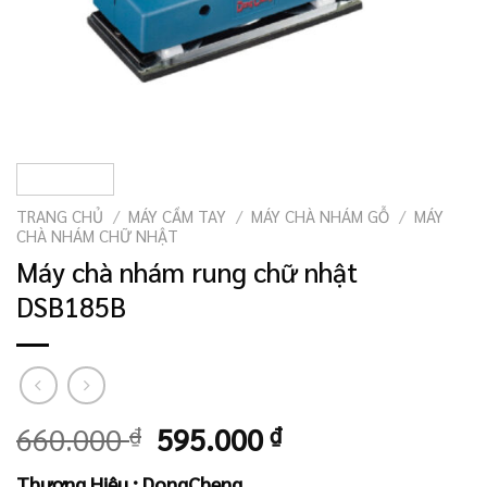
TRANG CHỦ
/
MÁY CẦM TAY
/
MÁY CHÀ NHÁM GỖ
/
MÁY
CHÀ NHÁM CHỮ NHẬT
Máy chà nhám rung chữ nhật
DSB185B
Giá
Giá
660.000
₫
595.000
₫
gốc
hiện
Thương Hiệu : DongCheng