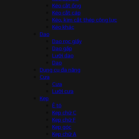
Kéo cắt ống
Kéo cắt cáp
Kéo, kìm cắt thép cộng lực
Kéo khác
Dao
Dao rọc giấy
Dao gấp
Lưỡi dao
Dao
Dụng cụ đa năng
Cưa
Cưa
Lưỡi cưa
Kẹp
Ê tô
Kẹp chữ C
Kẹp chữ F
Kẹp góc
Kẹp chữ A