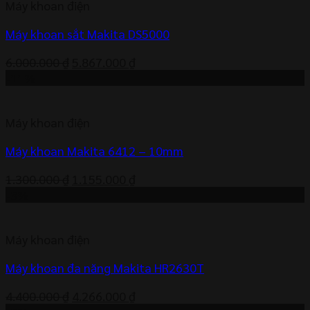
Máy khoan điện
6.083.000 ₫.
Máy khoan sắt Makita DS5000
Giá
Giá
6.000.000
₫
5.867.000
₫
gốc
hiện
-11%
là:
tại
6.000.000 ₫.
là:
Máy khoan điện
5.867.000 ₫.
Máy khoan Makita 6412 – 10mm
Giá
Giá
1.300.000
₫
1.155.000
₫
gốc
hiện
-3%
là:
tại
1.300.000 ₫.
là:
Máy khoan điện
1.155.000 ₫.
Máy khoan đa năng Makita HR2630T
Giá
Giá
4.400.000
₫
4.266.000
₫