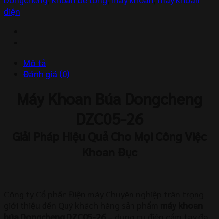
Dongcheng
điện
DZC05-
26
số
lượng
Mô tả
Đánh giá (0)
Máy Khoan Búa Dongcheng
DZC05-26
Giải Pháp Hiệu Quả Cho Mọi Công Việc
Khoan Đục
Công ty Cổ phần Điện máy Chuyên nghiệp trân trọng
giới thiệu đến Quý khách hàng sản phẩm
máy khoan
búa Dongcheng DZC05-26
– dụng cụ điện cầm tay đa