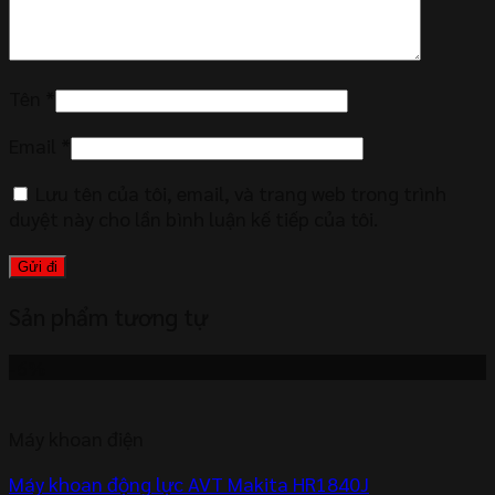
Tên
*
Email
*
Lưu tên của tôi, email, và trang web trong trình
duyệt này cho lần bình luận kế tiếp của tôi.
Sản phẩm tương tự
-6%
Máy khoan điện
Máy khoan động lực AVT Makita HR1840J