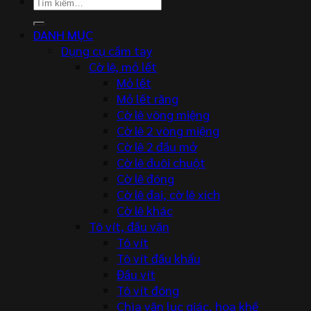
Tìm
kiếm:
DANH MỤC
Dụng cụ cầm tay
Cờ lê, mỏ lết
Mỏ lết
Mỏ lết răng
Cờ lê vòng miệng
Cờ lê 2 vòng miệng
Cờ lê 2 đầu mở
Cờ lê đuôi chuột
Cờ lê đóng
Cờ lê đai, cờ lê xích
Cờ lê khác
Tô vít, đầu vặn
Tô vít
Tô vít đầu khẩu
Đầu vít
Tô vít đóng
Chìa vặn lục giác, hoa khế