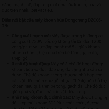
năng, mạnh mẽ, đáp ứng mọi nhu cầu khoan, búa và
đục trên nhiều loại vật liệu.
Điểm nổi bật của máy khoan búa Dongcheng DZC05-
26:
Công suất mạnh mẽ:
Máy được trang bị động cơ
công suất 720W, tốc độ không tải lên đến 1200
vòng/phút và lực đập mạnh mẽ 5J, giúp khoan
nhanh chóng, hiệu quả trên bê tông, gạch đá,
thép, gỗ,…
3 chế độ hoạt động:
Máy có 3 chế độ hoạt động:
khoan, búa và đục, đáp ứng đa dạng nhu cầu sử
dụng. Chế độ khoan thông thường phù hợp cho
các vật liệu mềm như gỗ, nhựa. Chế độ búa hỗ trợ
khoan hiệu quả trên bê tông, gạch đá. Chế độ đục
giúp phá vỡ, đục phá các vật liệu cứng.
Khả năng khoan đục chính xác:
Máy được trang bị
đầu kẹp mũi khoan SDS Plus chắc chắn, đường
kính kẹp tối đa 26mm, giúp cố định mũi khoan