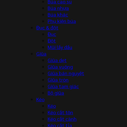
Búa cao su
Búa nhựa
Búa khác
Phụ kiện búa
Đục & đột
Đục
Đột
Mũi lấy dấu
Giũa
Giũa dẹt
Giũa vuông
Giũa bán nguyệt
Giũa tròn
Giũa tam giác
Bộ giũa
Kéo
Kéo
Kéo cắt tôn
Kéo cắt cành
Kéo cắt tỉa