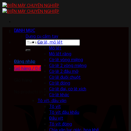
Skip
to
content
DANH MỤC
Dụng cụ cầm tay
Tìm
Cờ lê, mỏ lết
kiếm:
Mỏ lết
Mỏ lết răng
Cờ lê vòng miệng
Đăng nhập
Cờ lê 2 vòng miệng
Giỏ hàng /
0
₫
Cờ lê 2 đầu mở
Cờ lê đuôi chuột
Giỏ hàng
Cờ lê đóng
Cờ lê đai, cờ lê xích
No products in the cart.
Cờ lê khác
Tô vít, đầu vặn
Tô vít
Tô vít đầu khẩu
Đầu vít
Tô vít đóng
Chìa vặn lục giác, hoa khế