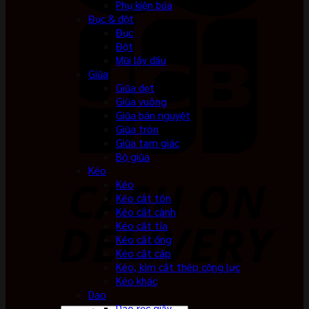
Phụ kiện búa
Đục & đột
Đục
Đột
Mũi lấy dấu
Giũa
Giũa dẹt
Giũa vuông
Giũa bán nguyệt
Giũa tròn
Giũa tam giác
Bộ giũa
Kéo
Kéo
Kéo cắt tôn
Kéo cắt cành
Kéo cắt tỉa
Kéo cắt ống
Kéo cắt cáp
Kéo, kìm cắt thép cộng lực
Kéo khác
Dao
Dao rọc giấy