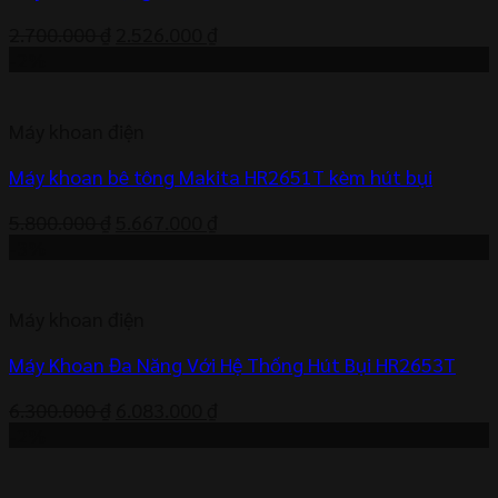
Giá
Giá
2.700.000
₫
2.526.000
₫
gốc
hiện
-2%
là:
tại
2.700.000 ₫.
là:
Máy khoan điện
2.526.000 ₫.
Máy khoan bê tông Makita HR2651T kèm hút bụi
Giá
Giá
5.800.000
₫
5.667.000
₫
gốc
hiện
-3%
là:
tại
5.800.000 ₫.
là:
Máy khoan điện
5.667.000 ₫.
Máy Khoan Đa Năng Với Hệ Thống Hút Bụi HR2653T
Giá
Giá
6.300.000
₫
6.083.000
₫
gốc
hiện
-2%
là:
tại
6.300.000 ₫.
là: