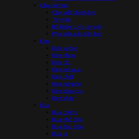
Cần siết lực
Cần siết chỉnh lực
Tay vặn
Bộ khẩu tuýt tay vặn
Phụ kiện cần siết lực
Kìm
Kìm vuông
Kìm nhọn
Kìm cắt
Kìm mỏ quạ
Kìm chết
Kìm mở phe
Kìm bấm cos
Kìm khác
Búa
Búa cơ khí
Búa nhổ đinh
Búa đầu tròn
Búa tạ