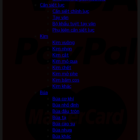
Cần siết lực
Cần siết chỉnh lực
Tay vặn
Bộ khẩu tuýt tay vặn
Phụ kiện cần siết lực
Kìm
Kìm vuông
Kìm nhọn
Kìm cắt
Kìm mỏ quạ
Kìm chết
Kìm mở phe
Kìm bấm cos
Kìm khác
Búa
Búa cơ khí
Búa nhổ đinh
Búa đầu tròn
Búa tạ
Búa cao su
Búa nhựa
Búa khác