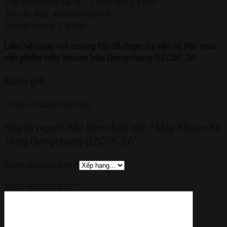
Tốc độ không tải: 0 – 1.200 vòng/phút
Tốc độ đập: 4.000 lần/phút
Trọng lượng: 2,93kg
Liên hệ ngay với chúng tôi để được tư vấn và đặt mua
sản phẩm máy khoan búa Dongcheng DZC05-26
Đánh giá
Chưa có đánh giá nào.
Hãy là người đầu tiên nhận xét “Máy Khoan Bê
Tông Dongcheng DZC05-26”
Đánh giá của bạn
*
Nhận xét của bạn
*