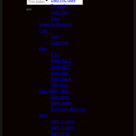
Tìm
Dao gấp
kiếm:
Lưỡi dao
Dao
Dụng cụ đa năng
Cưa
Cưa
Lưỡi cưa
Kẹp
Ê tô
Kẹp chữ C
Kẹp chữ F
Kẹp góc
Kẹp chữ A
Kẹp ống
Dập ghim, đinh
Dập ghim
Đinh ghim
Súng rút đinh rive
Vam
Vam 2 càng
Vam 3 càng
Vam khác