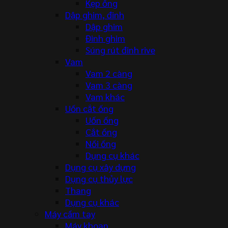
Kẹp ống
Dập ghim, đinh
Dập ghim
Đinh ghim
Súng rút đinh rive
Vam
Vam 2 càng
Vam 3 càng
Vam khác
Uốn cắt ống
Uốn ống
Cắt ống
Nối ống
Dụng cụ khác
Dụng cụ xây dựng
Dụng cụ thủy lực
Thang
Dụng cụ khác
Máy cầm tay
Máy khoan