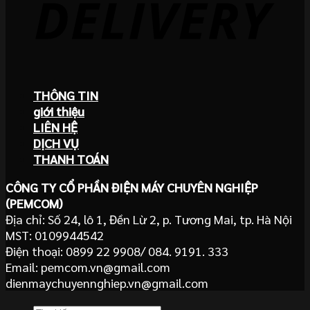
THÔNG TIN
giới thiệu
LIÊN HỆ
DỊCH VỤ
THANH TOÁN
CÔNG TY CỔ PHẦN ĐIỆN MÁY CHUYÊN NGHIỆP
(PEMCOM)
Địa chỉ: Số 24, lô 1, Đền Lừ 2, p. Tương Mai, tp. Hà Nội
MST: 0109944542
Điện thoại: 0899 22 9908/ 084. 9191. 333
Email: pemcom.vn@gmail.com
dienmaychuyennghiep.vn@gmail.com