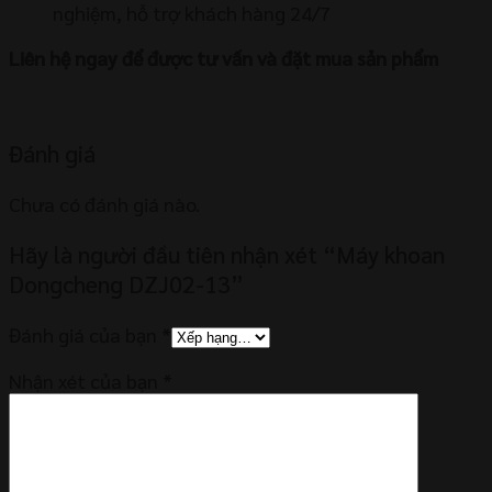
nghiệm, hỗ trợ khách hàng 24/7
Liên hệ ngay để được tư vấn và đặt mua sản phẩm
Đánh giá
Chưa có đánh giá nào.
Hãy là người đầu tiên nhận xét “Máy khoan
Dongcheng DZJ02-13”
Đánh giá của bạn
*
Nhận xét của bạn
*