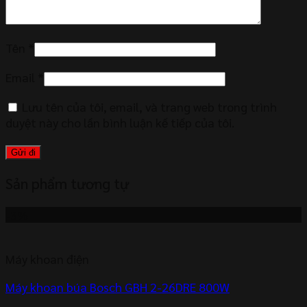
Tên
*
Email
*
Lưu tên của tôi, email, và trang web trong trình
duyệt này cho lần bình luận kế tiếp của tôi.
Sản phẩm tương tự
-3%
Máy khoan điện
Máy khoan búa Bosch GBH 2-26DRE 800W