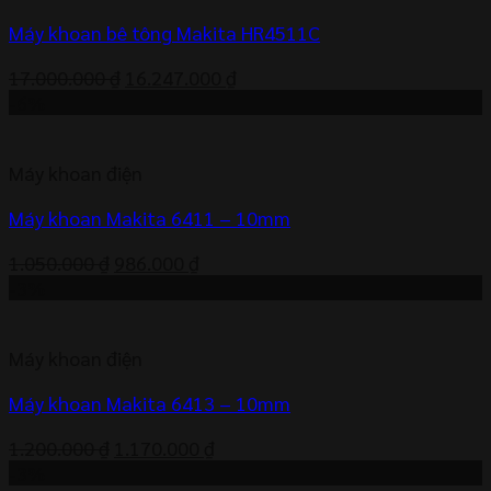
Máy khoan bê tông Makita HR4511C
Giá
Giá
17.000.000
₫
16.247.000
₫
gốc
hiện
-6%
là:
tại
17.000.000 ₫.
là:
Máy khoan điện
16.247.000 ₫.
Máy khoan Makita 6411 – 10mm
Giá
Giá
1.050.000
₫
986.000
₫
gốc
hiện
-3%
là:
tại
1.050.000 ₫.
là:
Máy khoan điện
986.000 ₫.
Máy khoan Makita 6413 – 10mm
Giá
Giá
1.200.000
₫
1.170.000
₫
gốc
hiện
-3%