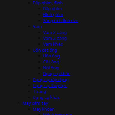
Dập ghim, đinh
Dập ghim
Đinh ghim
Súng rút đinh rive
Vam
Vam 2 càng
Vam 3 càng
Vam khác
Uốn cắt ống
Uốn ống
Cắt ống
Nối ống
Dụng cụ khác
Dụng cụ xây dựng
Dụng cụ thủy lực
Thang
Dụng cụ khác
Máy cầm tay
Máy khoan
Máy khoan pin