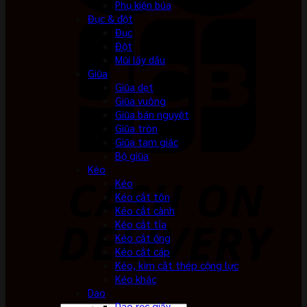
Phụ kiện búa
Đục & đột
Đục
Đột
Mũi lấy dấu
Giũa
Giũa dẹt
Giũa vuông
Giũa bán nguyệt
Giũa tròn
Giũa tam giác
Bộ giũa
Kéo
Kéo
Kéo cắt tôn
Kéo cắt cành
Kéo cắt tỉa
Kéo cắt ống
Kéo cắt cáp
Kéo, kìm cắt thép cộng lực
Kéo khác
Dao
Dao rọc giấy