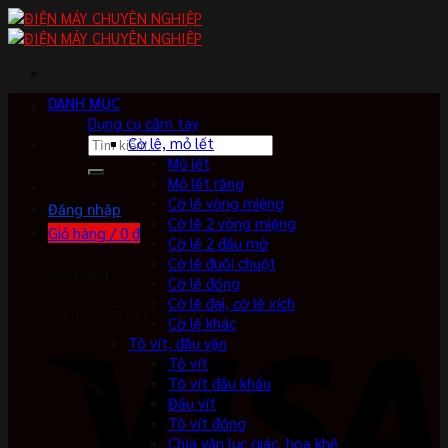
Skip
to
content
DANH MỤC
Dụng cụ cầm tay
Tìm
Cờ lê, mỏ lết
kiếm:
Mỏ lết
Mỏ lết răng
Cờ lê vòng miệng
Đăng nhập
Cờ lê 2 vòng miệng
Giỏ hàng /
0
₫
Cờ lê 2 đầu mở
Cờ lê đuôi chuột
Giỏ hàng
Cờ lê đóng
Cờ lê đai, cờ lê xích
No products in the cart.
Cờ lê khác
Tô vít, đầu vặn
Tô vít
Tô vít đầu khẩu
Đầu vít
Tô vít đóng
Chìa vặn lục giác, hoa khế