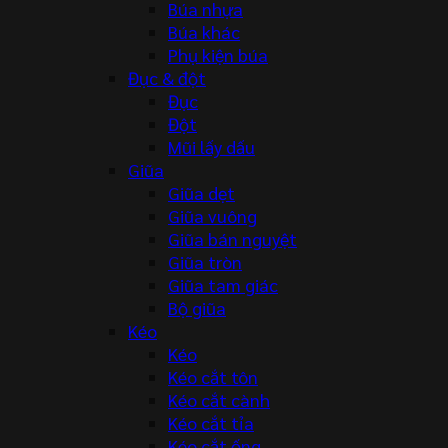
Búa nhựa
Búa khác
Phụ kiện búa
Đục & đột
Đục
Đột
Mũi lấy dấu
Giũa
Giũa dẹt
Giũa vuông
Giũa bán nguyệt
Giũa tròn
Giũa tam giác
Bộ giũa
Kéo
Kéo
Kéo cắt tôn
Kéo cắt cành
Kéo cắt tỉa
Kéo cắt ống