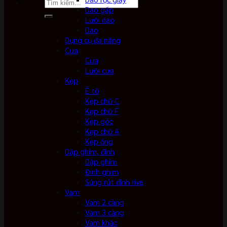
Tìm
Dao gấp
kiếm:
Lưỡi dao
Dao
Dụng cụ đa năng
Cưa
Cưa
Lưỡi cưa
Kẹp
Ê tô
Kẹp chữ C
Kẹp chữ F
Kẹp góc
Kẹp chữ A
Kẹp ống
Dập ghim, đinh
Dập ghim
Đinh ghim
Súng rút đinh rive
Vam
Vam 2 càng
Vam 3 càng
Vam khác