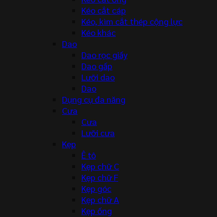
Kéo cắt cáp
Kéo, kìm cắt thép cộng lực
Kéo khác
Dao
Dao rọc giấy
Dao gấp
Lưỡi dao
Dao
Dụng cụ đa năng
Cưa
Cưa
Lưỡi cưa
Kẹp
Ê tô
Kẹp chữ C
Kẹp chữ F
Kẹp góc
Kẹp chữ A
Kẹp ống