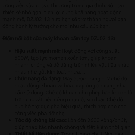
công việc sửa chữa, thi công trong gia đình. Sở hữu
thiết kế nhỏ gọn, tiện lợi cùng khả năng hoạt động
mạnh mẽ, DZJ02-13 hứa hẹn sẽ trở thành người bạn
đồng hành lý tưởng cho mọi nhu cầu của bạn.
Điểm nổi bật của máy khoan cầm tay DZJ02-13:
Hiệu suất mạnh mẽ:
Hoạt động với công suất
500W, tạo lực momen xoắn lớn, giúp khoan
nhanh chóng và dễ dàng trên nhiều vật liệu khác
nhau như gỗ, kim loại, nhựa,…
Chức năng đa dạng:
Máy được trang bị 2 chế độ
hoạt động: khoan và búa, đáp ứng đa dạng nhu
cầu sử dụng. Chế độ khoan cho phép bạn khoan lỗ
trên các vật liệu cứng như gỗ, kim loại. Chế độ
búa hỗ trợ đục phá hiệu quả, thích hợp cho các
công việc phá dỡ nhẹ.
Tốc độ không tải cao:
Lên đến 2600 vòng/phút,
giúp thao tác nhanh chóng và tiết kiệm thời gian.
Thiết kế tiện dụng:
Trọng lượng chỉ 1.3kg, tay