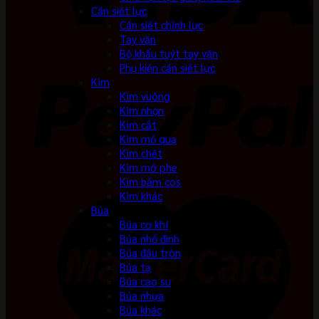
Cần siết lực
Cần siết chỉnh lực
Tay vặn
Bộ khẩu tuýt tay vặn
Phụ kiện cần siết lực
Kìm
Kìm vuông
Kìm nhọn
Kìm cắt
Kìm mỏ quạ
Kìm chết
Kìm mở phe
Kìm bấm cos
Kìm khác
Búa
Búa cơ khí
Búa nhổ đinh
Búa đầu tròn
Búa tạ
Búa cao su
Búa nhựa
Búa khác