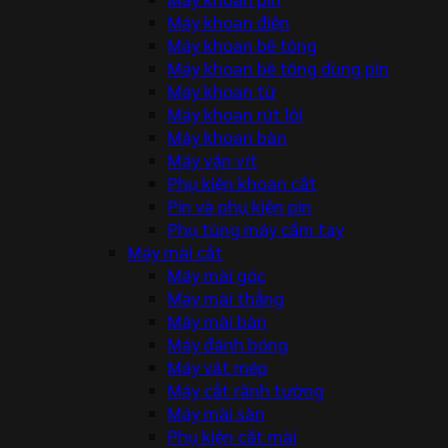
Máy khoan điện
Máy khoan bê tông
Máy khoan bê tông dùng pin
Máy khoan từ
Máy khoan rút lõi
Máy khoan bàn
Máy vặn vít
Phụ kiện khoan cắt
Pin và phụ kiện pin
Phụ tùng máy cầm tay
Máy mài cắt
Máy mài góc
Máy mài thẳng
Máy mài bàn
Máy đánh bóng
Máy vát mép
Máy cắt rãnh tường
Máy mài sàn
Phụ kiện cắt mài