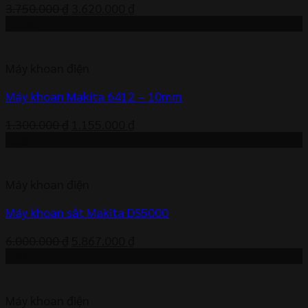
Giá
Giá
3.750.000
₫
3.620.000
₫
gốc
hiện
-11%
là:
tại
3.750.000 ₫.
là:
Máy khoan điện
3.620.000 ₫.
Máy khoan Makita 6412 – 10mm
Giá
Giá
1.300.000
₫
1.155.000
₫
gốc
hiện
-2%
là:
tại
1.300.000 ₫.
là:
Máy khoan điện
1.155.000 ₫.
Máy khoan sắt Makita DS5000
Giá
Giá
6.000.000
₫
5.867.000
₫
gốc
hiện
-4%
là:
tại
6.000.000 ₫.
là:
Máy khoan điện
5.867.000 ₫.