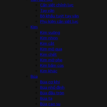
Cần siết chỉnh lực
Tay vặn
Bộ khẩu tuýt tay vặn
Phụ kiện cần siết lực
Kìm
Kìm vuông
Kìm nhọn
Kìm cắt
Kìm mỏ quạ
Kìm chết
Kìm mở phe
Kìm bấm cos
Kìm khác
Búa
Búa cơ khí
Búa nhổ đinh
Búa đầu tròn
Búa tạ
Búa cao su