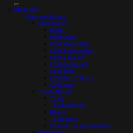
kiếm:
DANH MỤC
Dụng cụ cầm tay
Cờ lê, mỏ lết
Mỏ lết
Mỏ lết răng
Cờ lê vòng miệng
Cờ lê 2 vòng miệng
Cờ lê 2 đầu mở
Cờ lê đuôi chuột
Cờ lê đóng
Cờ lê đai, cờ lê xích
Cờ lê khác
Tô vít, đầu vặn
Tô vít
Tô vít đầu khẩu
Đầu vít
Tô vít đóng
Chìa vặn lục giác, hoa khế
Cần siết lực