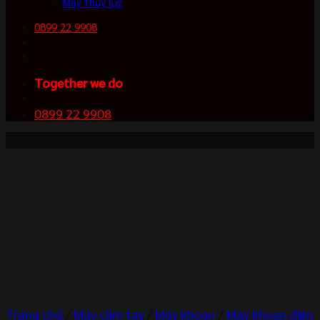
Máy thủy lực
0899 22 9908
Together we do
0899 22 9908
-10%
Trang chủ
/
Máy cầm tay
/
Máy khoan
/
Máy khoan điện