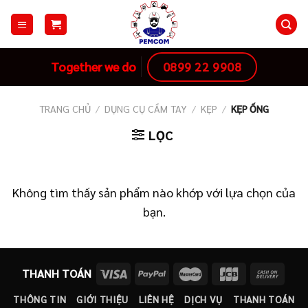
Skip
to
content
0899 22 9908
Together we do
TRANG CHỦ
/
DỤNG CỤ CẦM TAY
/
KẸP
/
KẸP ỐNG
LỌC
Không tìm thấy sản phẩm nào khớp với lựa chọn của
bạn.
THANH TOÁN
THÔNG TIN
GIỚI THIỆU
LIÊN HỆ
DỊCH VỤ
THANH TOÁN