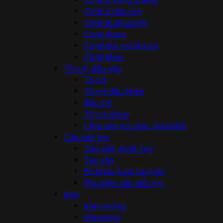
Cờ lê 2 đầu mở
Cờ lê đuôi chuột
Cờ lê đóng
Cờ lê đai, cờ lê xích
Cờ lê khác
Tô vít, đầu vặn
Tô vít
Tô vít đầu khẩu
Đầu vít
Tô vít đóng
Chìa vặn lục giác, hoa khế
Cần siết lực
Cần siết chỉnh lực
Tay vặn
Bộ khẩu tuýt tay vặn
Phụ kiện cần siết lực
Kìm
Kìm vuông
Kìm nhọn