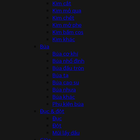
Kìm cắt
Kìm mỏ quạ
Kìm chết
Kìm mở phe
Kìm bấm cos
Kìm khác
Búa
Búa cơ khí
Búa nhổ đinh
Búa đầu tròn
Búa tạ
Búa cao su
Búa nhựa
Búa khác
Phụ kiện búa
Đục & đột
Đục
Đột
Mũi lấy dấu
Giũa