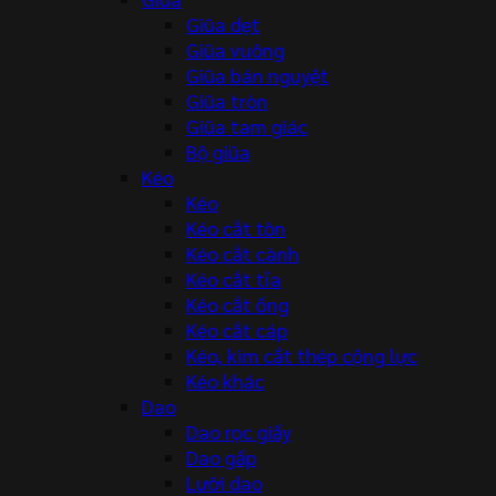
Giũa dẹt
Giũa vuông
Giũa bán nguyệt
Giũa tròn
Giũa tam giác
Bộ giũa
Kéo
Kéo
Kéo cắt tôn
Kéo cắt cành
Kéo cắt tỉa
Kéo cắt ống
Kéo cắt cáp
Kéo, kìm cắt thép cộng lực
Kéo khác
Dao
Dao rọc giấy
Dao gấp
Lưỡi dao