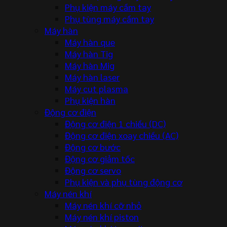
Phụ kiện máy cầm tay
Phụ tùng máy cầm tay
Máy hàn
Máy hàn que
Máy hàn Tig
Máy hàn Mig
Máy hàn laser
Máy cut plasma
Phụ kiện hàn
Động cơ điện
Động cơ điện 1 chiều (DC)
Động cơ điện xoay chiều (AC)
Động cơ bước
Động cơ giảm tốc
Động cơ servo
Phụ kiện và phụ tùng động cơ
Máy nén khí
Máy nén khí cỡ nhỏ
Máy nén khí piston