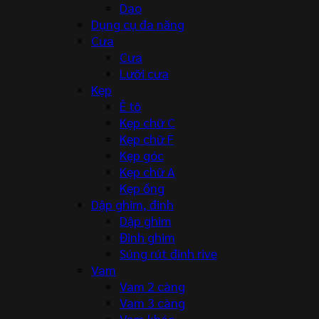
Dao
Dụng cụ đa năng
Cưa
Cưa
Lưỡi cưa
Kẹp
Ê tô
Kẹp chữ C
Kẹp chữ F
Kẹp góc
Kẹp chữ A
Kẹp ống
Dập ghim, đinh
Dập ghim
Đinh ghim
Súng rút đinh rive
Vam
Vam 2 càng
Vam 3 càng
Vam khác