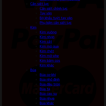
Cần siết lực
Cần siết chỉnh lực
Tay vặn
Bộ khẩu tuýt tay vặn
Phụ kiện cần siết lực
Kìm
Kìm vuông
Kìm nhọn
Kìm cắt
Kìm mỏ quạ
Kìm chết
Kìm mở phe
Kìm bấm cos
Kìm khác
Búa
Búa cơ khí
Búa nhổ đinh
Búa đầu tròn
Búa tạ
Búa cao su
Búa nhựa
Búa khác