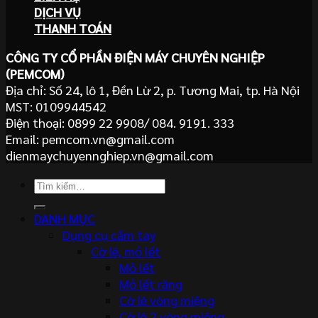
DỊCH VỤ
THANH TOÁN
CÔNG TY CỔ PHẦN ĐIỆN MÁY CHUYÊN NGHIỆP
(PEMCOM)
Địa chỉ: Số 24, lô 1, Đền Lừ 2, p. Tương Mai, tp. Hà Nội
MST: 0109944542
Điện thoại: 0899 22 9908/ 084. 9191. 333
Email: pemcom.vn@gmail.com
dienmaychuyennghiep.vn@gmail.com
Tìm
kiếm:
DANH MỤC
Dụng cụ cầm tay
Cờ lê, mỏ lết
Mỏ lết
Mỏ lết răng
Cờ lê vòng miệng
Cờ lê 2 vòng miệng