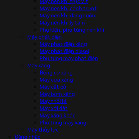
Máy nén khí trục vít
Máy nén khí cánh trượt
Máy nén khí dạng cuộn
Máy nén khí ly tâm
Phụ kiện, phụ tùng nén khí
Máy phát điện
Máy phát điện xăng
Máy phát điện diesel
Phụ tùng máy phát điện
Máy xăng
Động cơ xăng
Máy cưa xăng
Máy cắt cỏ
Máy bơm xăng
Máy thổi lá
Máy xới đất
Máy xăng khác
Phụ tùng máy xăng
Máy thủy lực
Đăng nhập