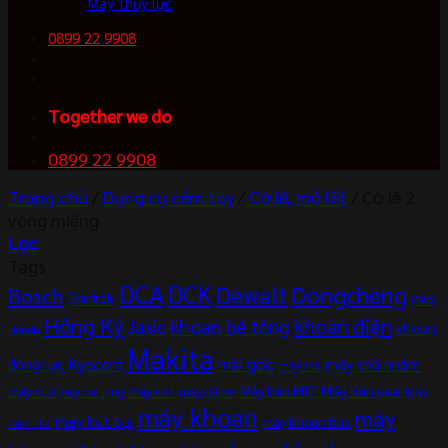
Máy thủy lực
0899 22 9908
Together we do
0899 22 9908
Trang chủ
/
Dụng cụ cầm tay
/
Cờ lê, mỏ lết
/
Cờ lê 2
vòng miệng
Lọc
Tags
DCA
DCK
Dewalt
Dongcheng
Bosch
Dartek
GWS
Hồng Ký
khoan điện
khoan bê tông
Jasic
khoan
Honda
Makita
mài góc
Kyocera
động lực
máy chà nhám
máy chà
máy cắt
Máy hàn MIG
Máy hàn que
máy cưa
Máy
máy cắt sắt
máy cưa lọng
máy khoan
máy
máy hút bụi
máy khoan búa
hàn TIG