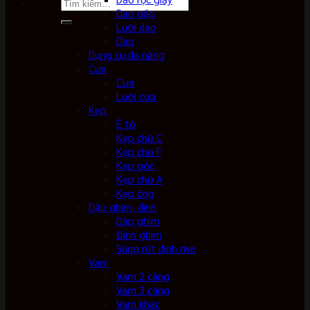
Tìm
Dao gấp
kiếm:
Lưỡi dao
Dao
Dụng cụ đa năng
Cưa
Cưa
Lưỡi cưa
Kẹp
Ê tô
Kẹp chữ C
Kẹp chữ F
Kẹp góc
Kẹp chữ A
Kẹp ống
Dập ghim, đinh
Dập ghim
Đinh ghim
Súng rút đinh rive
Vam
Vam 2 càng
Vam 3 càng
Vam khác