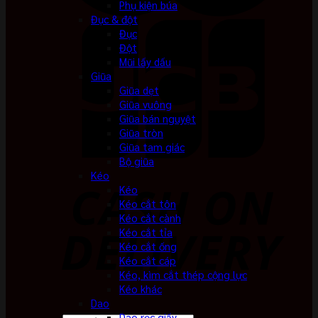
Phụ kiện búa
Đục & đột
Đục
Đột
Mũi lấy dấu
Giũa
Giũa dẹt
Giũa vuông
Giũa bán nguyệt
Giũa tròn
Giũa tam giác
Bộ giũa
Kéo
Kéo
Kéo cắt tôn
Kéo cắt cành
Kéo cắt tỉa
Kéo cắt ống
Kéo cắt cáp
Kéo, kìm cắt thép cộng lực
Kéo khác
Dao
Dao rọc giấy