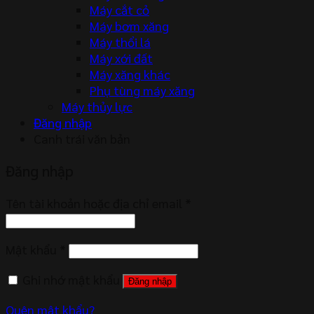
Máy cắt cỏ
Máy bơm xăng
Máy thổi lá
Máy xới đất
Máy xăng khác
Phụ tùng máy xăng
Máy thủy lực
Đăng nhập
Canh trái văn bản
Đăng nhập
Tên tài khoản hoặc địa chỉ email
*
Mật khẩu
*
Ghi nhớ mật khẩu
Đăng nhập
Quên mật khẩu?