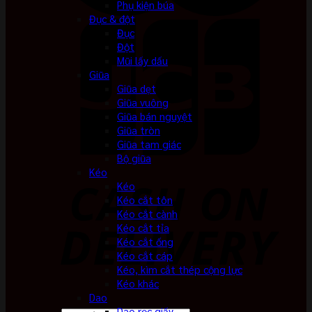
Phụ kiện búa
Đục & đột
Đục
Đột
Mũi lấy dấu
Giũa
Giũa dẹt
Giũa vuông
Giũa bán nguyệt
Giũa tròn
Giũa tam giác
Bộ giũa
Kéo
Kéo
Kéo cắt tôn
Kéo cắt cành
Kéo cắt tỉa
Kéo cắt ống
Kéo cắt cáp
Kéo, kìm cắt thép cộng lực
Kéo khác
Dao
Dao rọc giấy