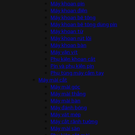
Máy khoan pin
Máy khoan điện
Máy khoan bê tông
Máy khoan bê tông dùng pin
Máy khoan từ
Máy khoan rút lõi
Máy khoan bàn
Máy vặn vít
Phụ kiện khoan cắt
Pin và phụ kiện pin
Phụ tùng máy cầm tay
Máy mài cắt
Máy mài góc
Máy mài thẳng
Máy mài bàn
Máy đánh bóng
Máy vát mép
Máy cắt rãnh tường
Máy mài sàn
Phụ kiện cắt mài