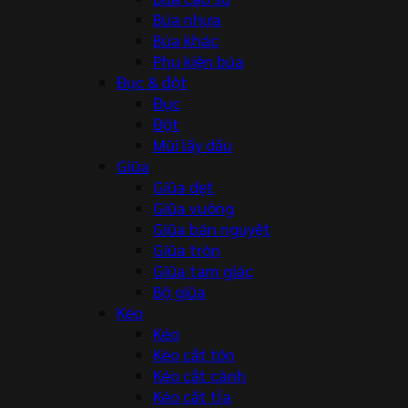
Búa nhựa
Búa khác
Phụ kiện búa
Đục & đột
Đục
Đột
Mũi lấy dấu
Giũa
Giũa dẹt
Giũa vuông
Giũa bán nguyệt
Giũa tròn
Giũa tam giác
Bộ giũa
Kéo
Kéo
Kéo cắt tôn
Kéo cắt cành
Kéo cắt tỉa