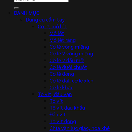
kiếm:
DANH MỤC
Dụng cụ cầm tay
Cờ lê, mỏ lết
Mỏ lết
Mỏ lết răng
Cờ lê vòng miệng
Cờ lê 2 vòng miệng
Cờ lê 2 đầu mở
Cờ lê đuôi chuột
Cờ lê đóng
Cờ lê đai, cờ lê xích
Cờ lê khác
Tô vít, đầu vặn
Tô vít
Tô vít đầu khẩu
Đầu vít
Tô vít đóng
Chìa vặn lục giác, hoa khế