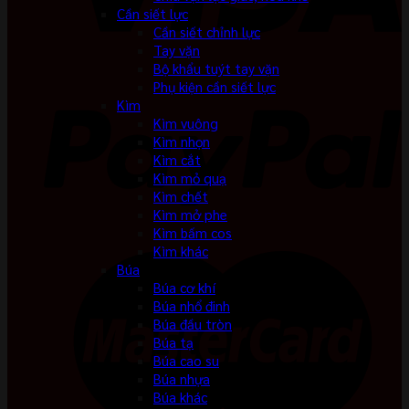
Cần siết lực
Cần siết chỉnh lực
Tay vặn
Bộ khẩu tuýt tay vặn
Phụ kiện cần siết lực
Kìm
Kìm vuông
Kìm nhọn
Kìm cắt
Kìm mỏ quạ
Kìm chết
Kìm mở phe
Kìm bấm cos
Kìm khác
Búa
Búa cơ khí
Búa nhổ đinh
Búa đầu tròn
Búa tạ
Búa cao su
Búa nhựa
Búa khác