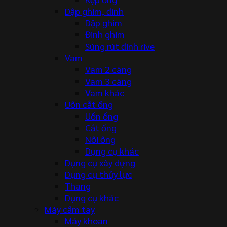
Dập ghim, đinh
Dập ghim
Đinh ghim
Súng rút đinh rive
Vam
Vam 2 càng
Vam 3 càng
Vam khác
Uốn cắt ống
Uốn ống
Cắt ống
Nối ống
Dụng cụ khác
Dụng cụ xây dựng
Dụng cụ thủy lực
Thang
Dụng cụ khác
Máy cầm tay
Máy khoan