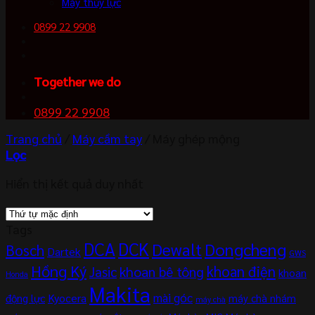
Máy thủy lực
0899 22 9908
Together we do
0899 22 9908
Trang chủ
/
Máy cầm tay
/
Máy ghép mộng
Lọc
Hiển thị kết quả duy nhất
Tags
DCA
DCK
Dewalt
Dongcheng
Bosch
Dartek
GWS
Hồng Ký
khoan điện
khoan bê tông
Jasic
khoan
Honda
Makita
mài góc
Kyocera
động lực
máy chà nhám
máy chà