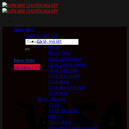
Skip
to
content
DANH MỤC
Dụng cụ cầm tay
Tìm
Cờ lê, mỏ lết
kiếm:
Mỏ lết
Mỏ lết răng
Cờ lê vòng miệng
Đăng nhập
Cờ lê 2 vòng miệng
Giỏ hàng /
0
₫
Cờ lê 2 đầu mở
Cờ lê đuôi chuột
Giỏ hàng
Cờ lê đóng
Cờ lê đai, cờ lê xích
No products in the cart.
Cờ lê khác
Tô vít, đầu vặn
Tô vít
Tô vít đầu khẩu
Đầu vít
Tô vít đóng
Chìa vặn lục giác, hoa khế