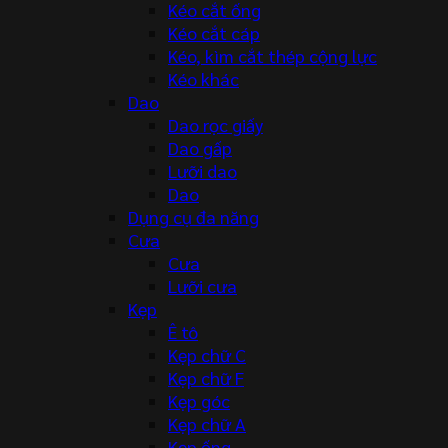
Kéo cắt ống
Kéo cắt cáp
Kéo, kìm cắt thép cộng lực
Kéo khác
Dao
Dao rọc giấy
Dao gấp
Lưỡi dao
Dao
Dụng cụ đa năng
Cưa
Cưa
Lưỡi cưa
Kẹp
Ê tô
Kẹp chữ C
Kẹp chữ F
Kẹp góc
Kẹp chữ A
Kẹp ống