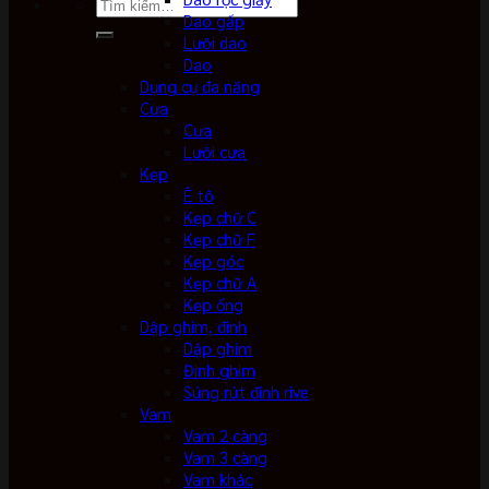
Tìm
Dao gấp
kiếm:
Lưỡi dao
Dao
Dụng cụ đa năng
Cưa
Cưa
Lưỡi cưa
Kẹp
Ê tô
Kẹp chữ C
Kẹp chữ F
Kẹp góc
Kẹp chữ A
Kẹp ống
Dập ghim, đinh
Dập ghim
Đinh ghim
Súng rút đinh rive
Vam
Vam 2 càng
Vam 3 càng
Vam khác