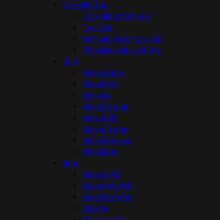
Cần siết lực
Cần siết chỉnh lực
Tay vặn
Bộ khẩu tuýt tay vặn
Phụ kiện cần siết lực
Kìm
Kìm vuông
Kìm nhọn
Kìm cắt
Kìm mỏ quạ
Kìm chết
Kìm mở phe
Kìm bấm cos
Kìm khác
Búa
Búa cơ khí
Búa nhổ đinh
Búa đầu tròn
Búa tạ
Búa cao su