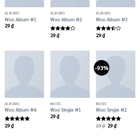
ALBUMS
ALBUMS
ALBUMS
Woo Album #1
Woo Album #2
Woo Album #3
29
₫
29
₫
29
₫
Được
Được
xếp hạng
xếp
4.00
5
hạng
sao
3.50
5
sao
-93%
ALBUMS
MUSIC
MUSIC
Woo Album #4
Woo Single #1
Woo Single #2
29
₫
Giá
Giá
29
₫
29
₫
29
₫
Được xếp
Được xếp
gốc
hiện
hạng
5.00
hạng
4.75
là:
tại
5 sao
5 sao
29 ₫.
là: