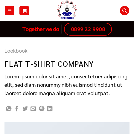
Skip
to
content
0899 22 9908
Together we do
Lookbook
FLAT T-SHIRT COMPANY
Lorem ipsum dolor sit amet, consectetuer adipiscing
elit, sed diam nonummy nibh euismod tincidunt ut
laoreet dolore magna aliquam erat volutpat.