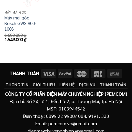
MÁY MÀI GÓC
Máy mài góc
Bosch GWS 900-
100S
1.600.000
₫
Giá
Giá
1.549.000
₫
gốc
hiện
là:
tại
1.600.000 ₫.
là:
1.549.000 ₫.
THANH TOÁN
THÔNG TIN
GIỚI THIỆU
LIÊN HỆ
DỊCH VỤ
THANH TOÁN
CÔNG TY CỔ PHẦN ĐIỆN MÁY CHUYÊN NGHIỆP (PEMCOM)
Địa chỉ: Số 24, lô 1, Đền Lừ 2, p. Tương Mai, tp. Hà Nội
MST: 0109944542
Điện thoại: 0899 22 9908/ 084. 9191. 333
Email: pemcom.vn@gmail.com
dienmaychuyennghiep.vn@gmail.com