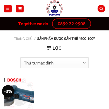
Skip
to
content
0899 22 9908
Together we do
TRANG CHỦ
/
SẢN PHẨM ĐƯỢC GẮN THẺ “900-100”
LỌC
-3%