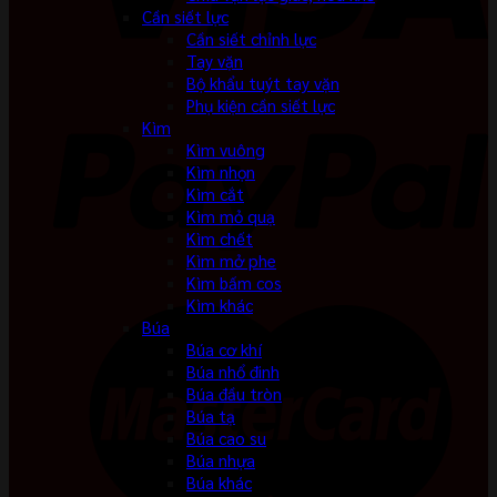
Cần siết lực
Cần siết chỉnh lực
Tay vặn
Bộ khẩu tuýt tay vặn
Phụ kiện cần siết lực
Kìm
Kìm vuông
Kìm nhọn
Kìm cắt
Kìm mỏ quạ
Kìm chết
Kìm mở phe
Kìm bấm cos
Kìm khác
Búa
Búa cơ khí
Búa nhổ đinh
Búa đầu tròn
Búa tạ
Búa cao su
Búa nhựa
Búa khác