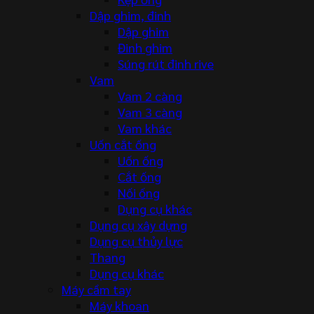
Dập ghim, đinh
Dập ghim
Đinh ghim
Súng rút đinh rive
Vam
Vam 2 càng
Vam 3 càng
Vam khác
Uốn cắt ống
Uốn ống
Cắt ống
Nối ống
Dụng cụ khác
Dụng cụ xây dựng
Dụng cụ thủy lực
Thang
Dụng cụ khác
Máy cầm tay
Máy khoan