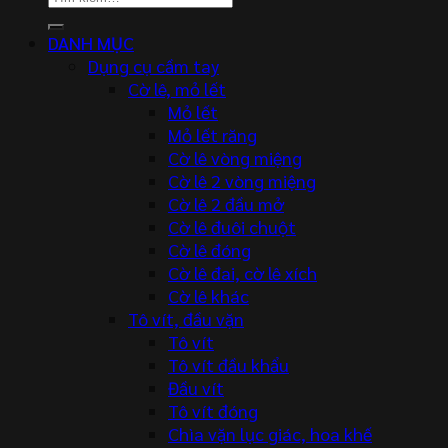
kiếm:
DANH MỤC
Dụng cụ cầm tay
Cờ lê, mỏ lết
Mỏ lết
Mỏ lết răng
Cờ lê vòng miệng
Cờ lê 2 vòng miệng
Cờ lê 2 đầu mở
Cờ lê đuôi chuột
Cờ lê đóng
Cờ lê đai, cờ lê xích
Cờ lê khác
Tô vít, đầu vặn
Tô vít
Tô vít đầu khẩu
Đầu vít
Tô vít đóng
Chìa vặn lục giác, hoa khế