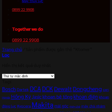
Máy thủy lực
0899 22 9908
Together we do
0899 22 9908
Trang chủ
/
Sản phẩm được gắn thẻ “Ktomer”
Lọc
Hiển thị kết quả duy nhất
Tags
DCA
DCK
Dewalt
Dongcheng
Bosch
Dartek
GWS
Hồng Ký
khoan điện
khoan bê tông
Jasic
khoan
Honda
Makita
mài góc
Kyocera
động lực
máy chà nhám
máy chà