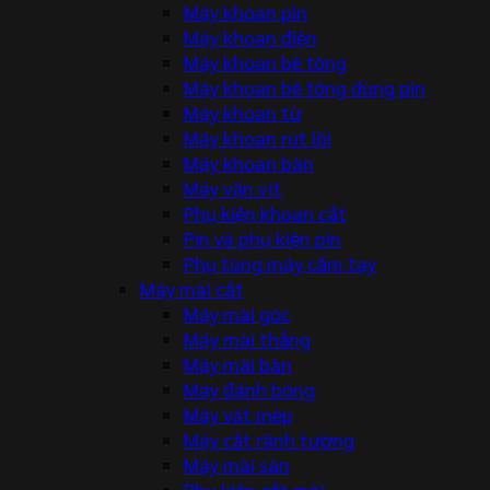
Máy khoan pin
Máy khoan điện
Máy khoan bê tông
Máy khoan bê tông dùng pin
Máy khoan từ
Máy khoan rút lõi
Máy khoan bàn
Máy vặn vít
Phụ kiện khoan cắt
Pin và phụ kiện pin
Phụ tùng máy cầm tay
Máy mài cắt
Máy mài góc
Máy mài thẳng
Máy mài bàn
Máy đánh bóng
Máy vát mép
Máy cắt rãnh tường
Máy mài sàn
Phụ kiện cắt mài