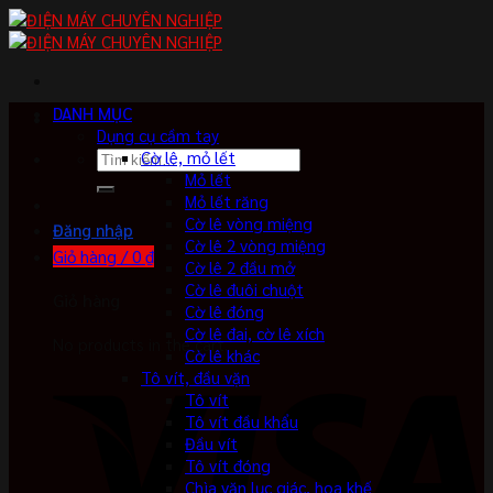
Skip
to
content
DANH MỤC
Dụng cụ cầm tay
Tìm
Cờ lê, mỏ lết
kiếm:
Mỏ lết
Mỏ lết răng
Cờ lê vòng miệng
Đăng nhập
Cờ lê 2 vòng miệng
Giỏ hàng /
0
₫
Cờ lê 2 đầu mở
Cờ lê đuôi chuột
Giỏ hàng
Cờ lê đóng
Cờ lê đai, cờ lê xích
No products in the cart.
Cờ lê khác
Tô vít, đầu vặn
Tô vít
Tô vít đầu khẩu
Đầu vít
Tô vít đóng
Chìa vặn lục giác, hoa khế