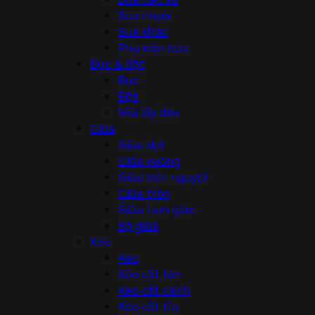
Búa nhựa
Búa khác
Phụ kiện búa
Đục & đột
Đục
Đột
Mũi lấy dấu
Giũa
Giũa dẹt
Giũa vuông
Giũa bán nguyệt
Giũa tròn
Giũa tam giác
Bộ giũa
Kéo
Kéo
Kéo cắt tôn
Kéo cắt cành
Kéo cắt tỉa