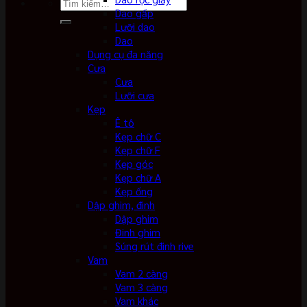
Tìm
Dao gấp
kiếm:
Lưỡi dao
Dao
Dụng cụ đa năng
Cưa
Cưa
Lưỡi cưa
Kẹp
Ê tô
Kẹp chữ C
Kẹp chữ F
Kẹp góc
Kẹp chữ A
Kẹp ống
Dập ghim, đinh
Dập ghim
Đinh ghim
Súng rút đinh rive
Vam
Vam 2 càng
Vam 3 càng
Vam khác