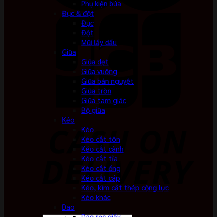
Phụ kiện búa
Đục & đột
Đục
Đột
Mũi lấy dấu
Giũa
Giũa dẹt
Giũa vuông
Giũa bán nguyệt
Giũa tròn
Giũa tam giác
Bộ giũa
Kéo
Kéo
Kéo cắt tôn
Kéo cắt cành
Kéo cắt tỉa
Kéo cắt ống
Kéo cắt cáp
Kéo, kìm cắt thép cộng lực
Kéo khác
Dao
Dao rọc giấy