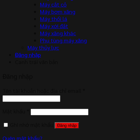
Máy cắt cỏ
Máy bơm xăng
Máy thổi lá
Máy xới đất
Máy xăng khác
Phụ tùng máy xăng
Máy thủy lực
Đăng nhập
Canh trái văn bản
Đăng nhập
Tên tài khoản hoặc địa chỉ email
*
Mật khẩu
*
Ghi nhớ mật khẩu
Đăng nhập
Quên mật khẩu?