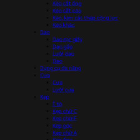
Kéo cắt ống
Kéo cắt cáp
Kéo, kìm cắt thép cộng lực
Kéo khác
Dao
Dao rọc giấy
Dao gấp
Lưỡi dao
Dao
Dụng cụ đa năng
Cưa
Cưa
Lưỡi cưa
Kẹp
Ê tô
Kẹp chữ C
Kẹp chữ F
Kẹp góc
Kẹp chữ A
Kẹp ống