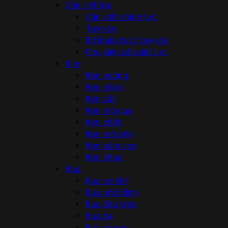
Cần siết lực
Cần siết chỉnh lực
Tay vặn
Bộ khẩu tuýt tay vặn
Phụ kiện cần siết lực
Kìm
Kìm vuông
Kìm nhọn
Kìm cắt
Kìm mỏ quạ
Kìm chết
Kìm mở phe
Kìm bấm cos
Kìm khác
Búa
Búa cơ khí
Búa nhổ đinh
Búa đầu tròn
Búa tạ
Búa cao su