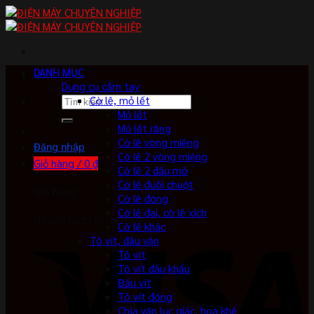
Skip
to
content
DANH MỤC
Dụng cụ cầm tay
Tìm
Cờ lê, mỏ lết
kiếm:
Mỏ lết
Mỏ lết răng
Cờ lê vòng miệng
Đăng nhập
Cờ lê 2 vòng miệng
Giỏ hàng /
0
₫
Cờ lê 2 đầu mở
Cờ lê đuôi chuột
Giỏ hàng
Cờ lê đóng
Cờ lê đai, cờ lê xích
No products in the cart.
Cờ lê khác
Tô vít, đầu vặn
Tô vít
Tô vít đầu khẩu
Đầu vít
Tô vít đóng
Chìa vặn lục giác, hoa khế