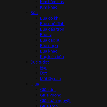
Kìm bấm cos
Kìm khác
Búa
Búa cơ khí
Búa nhổ đinh
Búa đầu tròn
Búa tạ
Búa cao su
Búa nhựa
Búa khác
Phụ kiện búa
Đục & đột
Đục
Đột
Mũi lấy dấu
Giũa
Giũa dẹt
Giũa vuông
Giũa bán nguyệt
Giũa tròn