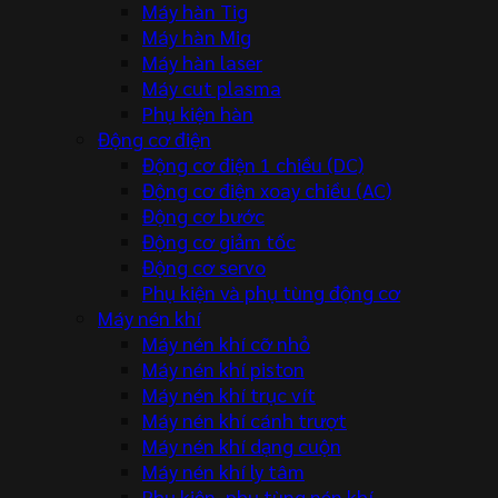
Máy hàn Tig
Máy hàn Mig
Máy hàn laser
Máy cut plasma
Phụ kiện hàn
Động cơ điện
Động cơ điện 1 chiều (DC)
Động cơ điện xoay chiều (AC)
Động cơ bước
Động cơ giảm tốc
Động cơ servo
Phụ kiện và phụ tùng động cơ
Máy nén khí
Máy nén khí cỡ nhỏ
Máy nén khí piston
Máy nén khí trục vít
Máy nén khí cánh trượt
Máy nén khí dạng cuộn
Máy nén khí ly tâm
Phụ kiện, phụ tùng nén khí