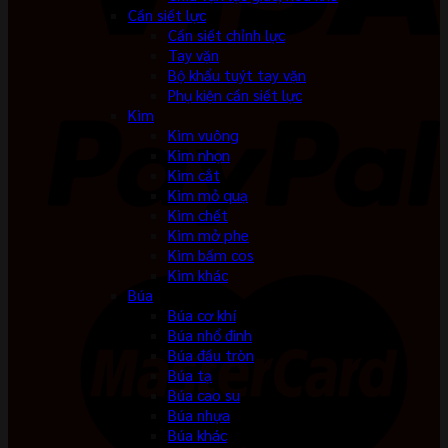
Cần siết lực
Cần siết chỉnh lực
Tay vặn
Bộ khẩu tuýt tay vặn
Phụ kiện cần siết lực
Kìm
Kìm vuông
Kìm nhọn
Kìm cắt
Kìm mỏ quạ
Kìm chết
Kìm mở phe
Kìm bấm cos
Kìm khác
Búa
Búa cơ khí
Búa nhổ đinh
Búa đầu tròn
Búa tạ
Búa cao su
Búa nhựa
Búa khác