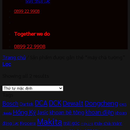
Máy thủy lực
0899 22 9908
Together we do
0899 22 9908
Trang chủ
/
Sản phẩm được gắn thẻ “máy chà tường”
Lọc
Showing all 2 results
Tags
DCA
DCK
Dewalt
Dongcheng
Bosch
Dartek
GWS
Hồng Ký
khoan điện
khoan bê tông
Jasic
khoan
Honda
Makita
mài góc
Kyocera
động lực
máy chà nhám
máy chà