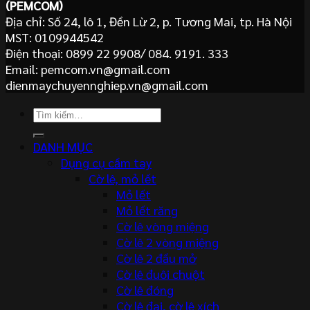
(PEMCOM)
Địa chỉ: Số 24, lô 1, Đền Lừ 2, p. Tương Mai, tp. Hà Nội
MST: 0109944542
Điện thoại: 0899 22 9908/ 084. 9191. 333
Email: pemcom.vn@gmail.com
dienmaychuyennghiep.vn@gmail.com
Tìm
kiếm:
DANH MỤC
Dụng cụ cầm tay
Cờ lê, mỏ lết
Mỏ lết
Mỏ lết răng
Cờ lê vòng miệng
Cờ lê 2 vòng miệng
Cờ lê 2 đầu mở
Cờ lê đuôi chuột
Cờ lê đóng
Cờ lê đai, cờ lê xích