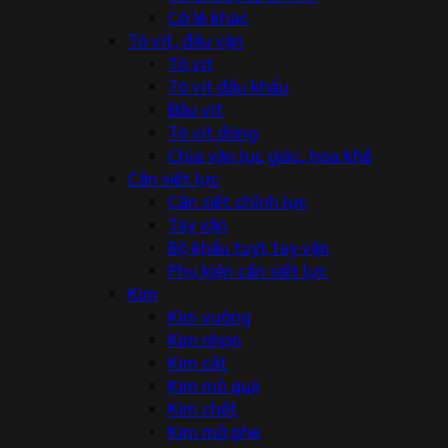
Cờ lê khác
Tô vít, đầu vặn
Tô vít
Tô vít đầu khẩu
Đầu vít
Tô vít đóng
Chìa vặn lục giác, hoa khế
Cần siết lực
Cần siết chỉnh lực
Tay vặn
Bộ khẩu tuýt tay vặn
Phụ kiện cần siết lực
Kìm
Kìm vuông
Kìm nhọn
Kìm cắt
Kìm mỏ quạ
Kìm chết
Kìm mở phe