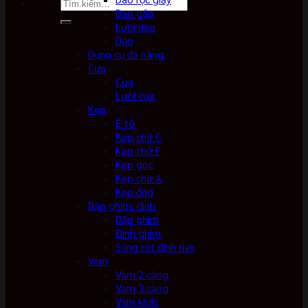
Tìm
Dao gấp
kiếm:
Lưỡi dao
Dao
Dụng cụ đa năng
Cưa
Cưa
Lưỡi cưa
Kẹp
Ê tô
Kẹp chữ C
Kẹp chữ F
Kẹp góc
Kẹp chữ A
Kẹp ống
Dập ghim, đinh
Dập ghim
Đinh ghim
Súng rút đinh rive
Vam
Vam 2 càng
Vam 3 càng
Vam khác