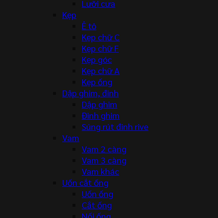
Lưỡi cưa
Kẹp
Ê tô
Kẹp chữ C
Kẹp chữ F
Kẹp góc
Kẹp chữ A
Kẹp ống
Dập ghim, đinh
Dập ghim
Đinh ghim
Súng rút đinh rive
Vam
Vam 2 càng
Vam 3 càng
Vam khác
Uốn cắt ống
Uốn ống
Cắt ống
Nối ống