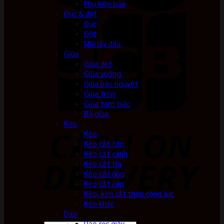
Phụ kiện búa
Đục & đột
Đục
Đột
Mũi lấy dấu
Giũa
Giũa dẹt
Giũa vuông
Giũa bán nguyệt
Giũa tròn
Giũa tam giác
Bộ giũa
Kéo
Kéo
Kéo cắt tôn
Kéo cắt cành
Kéo cắt tỉa
Kéo cắt ống
Kéo cắt cáp
Kéo, kìm cắt thép cộng lực
Kéo khác
Dao
Dao rọc giấy