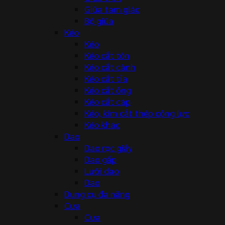
Giũa tam giác
Bộ giũa
Kéo
Kéo
Kéo cắt tôn
Kéo cắt cành
Kéo cắt tỉa
Kéo cắt ống
Kéo cắt cáp
Kéo, kìm cắt thép cộng lực
Kéo khác
Dao
Dao rọc giấy
Dao gấp
Lưỡi dao
Dao
Dụng cụ đa năng
Cưa
Cưa