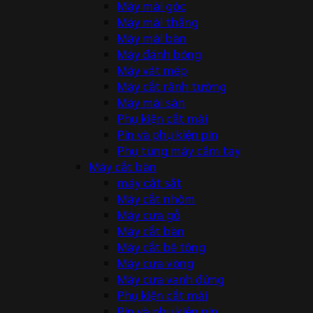
Máy mài góc
Máy mài thẳng
Máy mài bàn
Máy đánh bóng
Máy vát mép
Máy cắt rãnh tường
Máy mài sàn
Phụ kiện cắt mài
Pin và phụ kiện pin
Phụ tùng máy cầm tay
Máy cắt bàn
máy cắt sắt
Máy cắt nhôm
Máy cưa gỗ
Máy cắt bàn
Máy cắt bê tông
Máy cưa vòng
Máy cưa vanh đứng
Phụ kiện cắt mài
Pin và phụ kiện pin