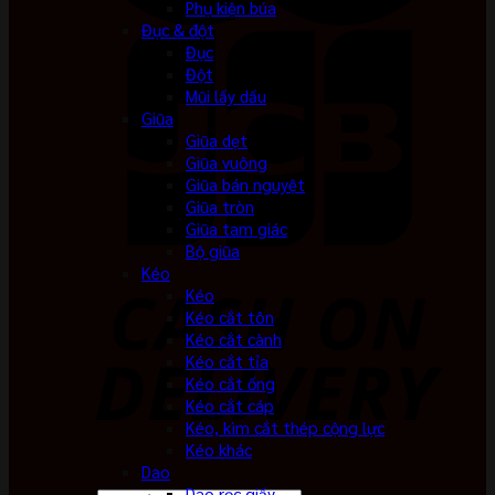
Phụ kiện búa
Đục & đột
Đục
Đột
Mũi lấy dấu
Giũa
Giũa dẹt
Giũa vuông
Giũa bán nguyệt
Giũa tròn
Giũa tam giác
Bộ giũa
Kéo
Kéo
Kéo cắt tôn
Kéo cắt cành
Kéo cắt tỉa
Kéo cắt ống
Kéo cắt cáp
Kéo, kìm cắt thép cộng lực
Kéo khác
Dao
Dao rọc giấy