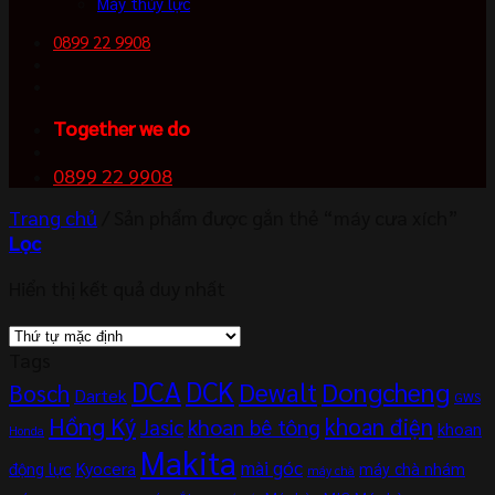
Máy thủy lực
0899 22 9908
Together we do
0899 22 9908
Trang chủ
/
Sản phẩm được gắn thẻ “máy cưa xích”
Lọc
Hiển thị kết quả duy nhất
Tags
DCA
DCK
Dewalt
Dongcheng
Bosch
Dartek
GWS
Hồng Ký
khoan điện
khoan bê tông
Jasic
khoan
Honda
Makita
mài góc
Kyocera
động lực
máy chà nhám
máy chà