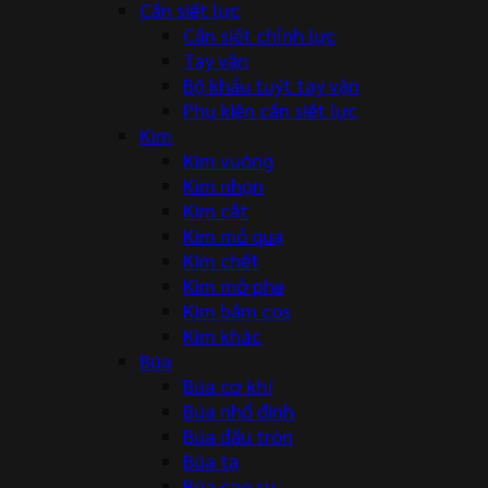
Cần siết lực
Cần siết chỉnh lực
Tay vặn
Bộ khẩu tuýt tay vặn
Phụ kiện cần siết lực
Kìm
Kìm vuông
Kìm nhọn
Kìm cắt
Kìm mỏ quạ
Kìm chết
Kìm mở phe
Kìm bấm cos
Kìm khác
Búa
Búa cơ khí
Búa nhổ đinh
Búa đầu tròn
Búa tạ
Búa cao su