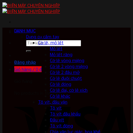
Skip
to
content
DANH MỤC
Dụng cụ cầm tay
Tìm
Cờ lê, mỏ lết
kiếm:
Mỏ lết
Mỏ lết răng
Cờ lê vòng miệng
Đăng nhập
Cờ lê 2 vòng miệng
Giỏ hàng /
0
₫
Cờ lê 2 đầu mở
Cờ lê đuôi chuột
Giỏ hàng
Cờ lê đóng
Cờ lê đai, cờ lê xích
No products in the cart.
Cờ lê khác
Tô vít, đầu vặn
Tô vít
Tô vít đầu khẩu
Đầu vít
Tô vít đóng
Chìa vặn lục giác, hoa khế