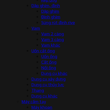
Dập ghim, đinh
Dập ghim
Đinh ghim
Súng rút đinh rive
Vam
Vam 2 càng
Vam 3 càng
Vam khác
Uốn cắt ống
Uốn ống
Cắt ống
Nối ống
Dụng cụ khác
Dụng cụ xây dựng
Dụng cụ thủy lực
Thang
Dụng cụ khác
Máy cầm tay
Máy khoan