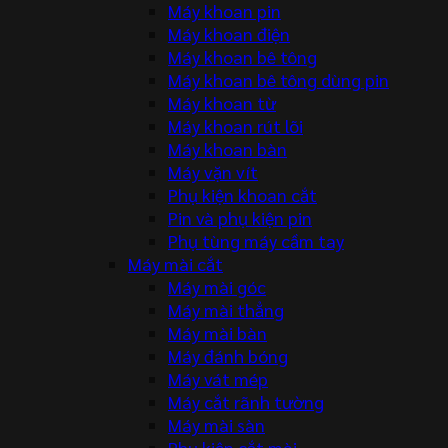
Máy khoan pin
Máy khoan điện
Máy khoan bê tông
Máy khoan bê tông dùng pin
Máy khoan từ
Máy khoan rút lõi
Máy khoan bàn
Máy vặn vít
Phụ kiện khoan cắt
Pin và phụ kiện pin
Phụ tùng máy cầm tay
Máy mài cắt
Máy mài góc
Máy mài thẳng
Máy mài bàn
Máy đánh bóng
Máy vát mép
Máy cắt rãnh tường
Máy mài sàn
Phụ kiện cắt mài