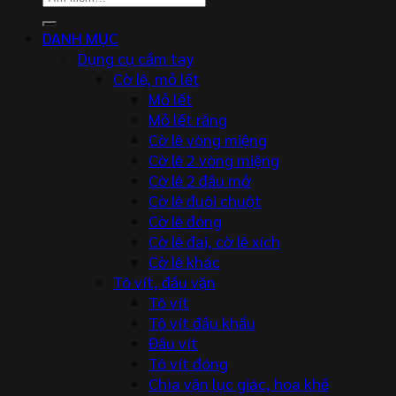
kiếm:
DANH MỤC
Dụng cụ cầm tay
Cờ lê, mỏ lết
Mỏ lết
Mỏ lết răng
Cờ lê vòng miệng
Cờ lê 2 vòng miệng
Cờ lê 2 đầu mở
Cờ lê đuôi chuột
Cờ lê đóng
Cờ lê đai, cờ lê xích
Cờ lê khác
Tô vít, đầu vặn
Tô vít
Tô vít đầu khẩu
Đầu vít
Tô vít đóng
Chìa vặn lục giác, hoa khế