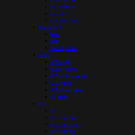
Búa nhựa
Búa khác
Phụ kiện búa
Đục & đột
Đục
Đột
Mũi lấy dấu
Giũa
Giũa dẹt
Giũa vuông
Giũa bán nguyệt
Giũa tròn
Giũa tam giác
Bộ giũa
Kéo
Kéo
Kéo cắt tôn
Kéo cắt cành
Kéo cắt tỉa