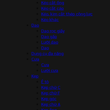
Kéo cắt ống
Kéo cắt cáp
Kéo, kìm cắt thép cộng lực
Kéo khác
Dao
Dao rọc giấy
Dao gấp
Lưỡi dao
Dao
Dụng cụ đa năng
Cưa
Cưa
Lưỡi cưa
Kẹp
Ê tô
Kẹp chữ C
Kẹp chữ F
Kẹp góc
Kẹp chữ A
Kẹp ống