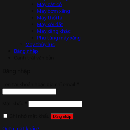
Máy cắt cỏ
Máy bơm xăng
Máy thổi lá
Máy xới đất
Máy xăng khác
Phụ tùng máy xăng
Máy thủy lực
Đăng nhập
Canh trái văn bản
Đăng nhập
Tên tài khoản hoặc địa chỉ email
*
Mật khẩu
*
Ghi nhớ mật khẩu
Đăng nhập
Quên mật khẩu?