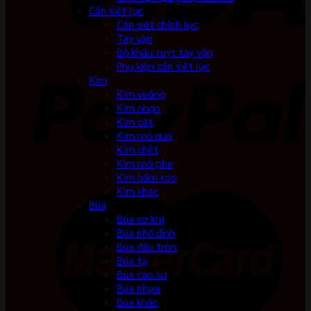
Cần siết lực
Cần siết chỉnh lực
Tay vặn
Bộ khẩu tuýt tay vặn
Phụ kiện cần siết lực
Kìm
Kìm vuông
Kìm nhọn
Kìm cắt
Kìm mỏ quạ
Kìm chết
Kìm mở phe
Kìm bấm cos
Kìm khác
Búa
Búa cơ khí
Búa nhổ đinh
Búa đầu tròn
Búa tạ
Búa cao su
Búa nhựa
Búa khác