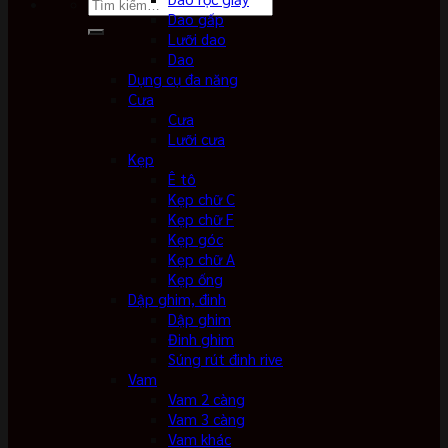
Tìm
Dao gấp
kiếm:
Lưỡi dao
Dao
Dụng cụ đa năng
Cưa
Cưa
Lưỡi cưa
Kẹp
Ê tô
Kẹp chữ C
Kẹp chữ F
Kẹp góc
Kẹp chữ A
Kẹp ống
Dập ghim, đinh
Dập ghim
Đinh ghim
Súng rút đinh rive
Vam
Vam 2 càng
Vam 3 càng
Vam khác