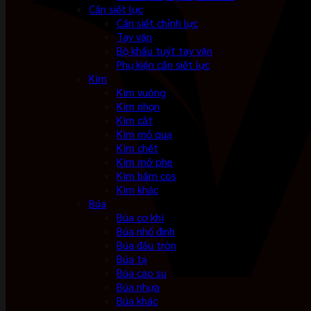
Cần siết lực
Cần siết chỉnh lực
Tay vặn
Bộ khẩu tuýt tay vặn
Phụ kiện cần siết lực
Kìm
Kìm vuông
Kìm nhọn
Kìm cắt
Kìm mỏ quạ
Kìm chết
Kìm mở phe
Kìm bấm cos
Kìm khác
Búa
Búa cơ khí
Búa nhổ đinh
Búa đầu tròn
Búa tạ
Búa cao su
Búa nhựa
Búa khác