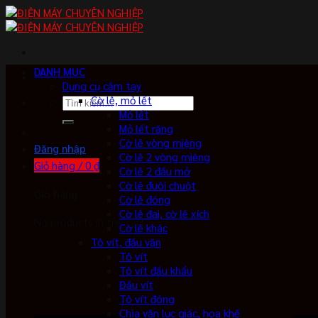
Skip
to
content
DANH MỤC
Dụng cụ cầm tay
Cờ lê, mỏ lết
Tìm
Mỏ lết
kiếm:
Mỏ lết răng
Cờ lê vòng miệng
Đăng nhập
Cờ lê 2 vòng miệng
Giỏ hàng /
0
₫
Cờ lê 2 đầu mở
Cờ lê đuôi chuột
Giỏ hàng
Cờ lê đóng
Cờ lê đai, cờ lê xích
No products in the cart.
Cờ lê khác
Tô vít, đầu vặn
Tô vít
Tô vít đầu khẩu
Đầu vít
Tô vít đóng
Chìa vặn lục giác, hoa khế