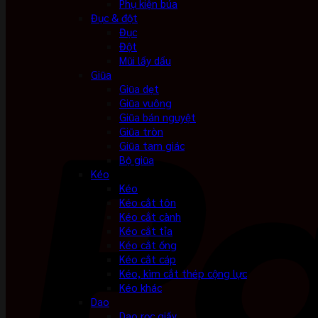
Phụ kiện búa
Đục & đột
Đục
Đột
Mũi lấy dấu
Giũa
Giũa dẹt
Giũa vuông
Giũa bán nguyệt
Giũa tròn
Giũa tam giác
Bộ giũa
Kéo
Kéo
Kéo cắt tôn
Kéo cắt cành
Kéo cắt tỉa
Kéo cắt ống
Kéo cắt cáp
Kéo, kìm cắt thép cộng lực
Kéo khác
Dao
Dao rọc giấy