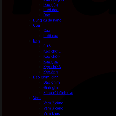
Dao gấp
Lưỡi dao
Dao
Dụng cụ đa năng
Cưa
Cưa
Lưỡi cưa
Kẹp
Ê tô
Kẹp chữ C
Kẹp chữ F
Kẹp góc
Kẹp chữ A
Kẹp ống
Dập ghim, đinh
Dập ghim
Đinh ghim
Súng rút đinh rive
Vam
Vam 2 càng
Vam 3 càng
Vam khác