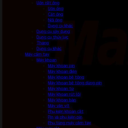
Uốn cắt ống
Uốn ống
Cắt ống
Nối ống
Dụng cụ khác
Dụng cụ xây dựng
Dụng cụ thủy lực
Thang
Dụng cụ khác
Máy cầm tay
Máy khoan
Máy khoan pin
Máy khoan điện
Máy khoan bê tông
Máy khoan bê tông dùng pin
Máy khoan từ
Máy khoan rút lõi
Máy khoan bàn
Máy vặn vít
Phụ kiện khoan cắt
Pin và phụ kiện pin
Phụ tùng máy cầm tay