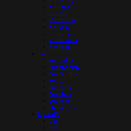
Kìm nhọn
Kìm cắt
Kìm mỏ quạ
Kìm chết
Kìm mở phe
Kìm bấm cos
Kìm khác
Búa
Búa cơ khí
Búa nhổ đinh
Búa đầu tròn
Búa tạ
Búa cao su
Búa nhựa
Búa khác
Phụ kiện búa
Đục & đột
Đục
Đột