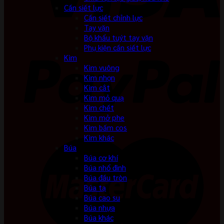
Cần siết lực
Cần siết chỉnh lực
Tay vặn
Bộ khẩu tuýt tay vặn
Phụ kiện cần siết lực
Kìm
Kìm vuông
Kìm nhọn
Kìm cắt
Kìm mỏ quạ
Kìm chết
Kìm mở phe
Kìm bấm cos
Kìm khác
Búa
Búa cơ khí
Búa nhổ đinh
Búa đầu tròn
Búa tạ
Búa cao su
Búa nhựa
Búa khác