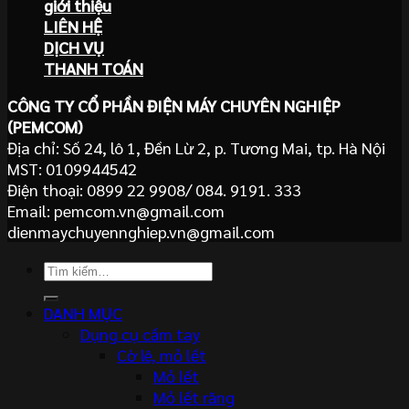
giới thiệu
LIÊN HỆ
DỊCH VỤ
THANH TOÁN
CÔNG TY CỔ PHẦN ĐIỆN MÁY CHUYÊN NGHIỆP
(PEMCOM)
Địa chỉ: Số 24, lô 1, Đền Lừ 2, p. Tương Mai, tp. Hà Nội
MST: 0109944542
Điện thoại: 0899 22 9908/ 084. 9191. 333
Email: pemcom.vn@gmail.com
dienmaychuyennghiep.vn@gmail.com
Tìm
kiếm:
DANH MỤC
Dụng cụ cầm tay
Cờ lê, mỏ lết
Mỏ lết
Mỏ lết răng