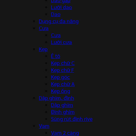
Lưỡi dao
Dao
Dụng cụ đa năng
Cưa
Cưa
Lưỡi cưa
Kẹp
Ê tô
Kẹp chữ C
Kẹp chữ F
Kẹp góc
Kẹp chữ A
Kẹp ống
Dập ghim, đinh
Dập ghim
Đinh ghim
Súng rút đinh rive
Vam
Vam 2 càng