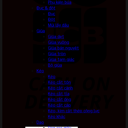
Phụ kiện búa
Đục & đột
Đục
Đột
Mũi lấy dấu
Giũa
Giũa dẹt
Giũa vuông
Giũa bán nguyệt
Giũa tròn
Giũa tam giác
Bộ giũa
Kéo
Kéo
Kéo cắt tôn
Kéo cắt cành
Kéo cắt tỉa
Kéo cắt ống
Kéo cắt cáp
Kéo, kìm cắt thép cộng lực
Kéo khác
Dao
Dao rọc giấy