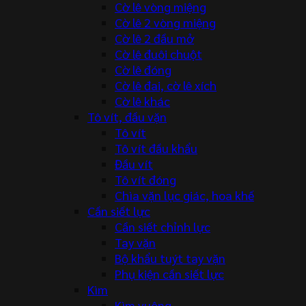
Cờ lê vòng miệng
Cờ lê 2 vòng miệng
Cờ lê 2 đầu mở
Cờ lê đuôi chuột
Cờ lê đóng
Cờ lê đai, cờ lê xích
Cờ lê khác
Tô vít, đầu vặn
Tô vít
Tô vít đầu khẩu
Đầu vít
Tô vít đóng
Chìa vặn lục giác, hoa khế
Cần siết lực
Cần siết chỉnh lực
Tay vặn
Bộ khẩu tuýt tay vặn
Phụ kiện cần siết lực
Kìm
Kìm vuông