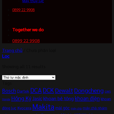
Máy thủy lực
0899 22 9908
Together we do
0899 22 9908
Trang chủ
/
Chưa phân loại
Lọc
Showing all 11 results
Tags
DCA
DCK
Dewalt
Dongcheng
Bosch
Dartek
GWS
Hồng Ký
khoan điện
khoan bê tông
Jasic
khoan
Honda
Makita
mài góc
Kyocera
động lực
máy chà nhám
máy chà