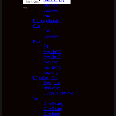
Tìm
Dao gấp
kiếm:
Lưỡi dao
Dao
Dụng cụ đa năng
Cưa
Cưa
Lưỡi cưa
Kẹp
Ê tô
Kẹp chữ C
Kẹp chữ F
Kẹp góc
Kẹp chữ A
Kẹp ống
Dập ghim, đinh
Dập ghim
Đinh ghim
Súng rút đinh rive
Vam
Vam 2 càng
Vam 3 càng
Vam khác