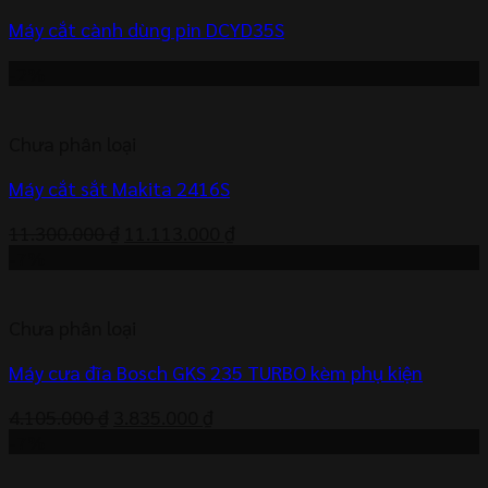
3.750.000 ₫.
Máy cắt cành dùng pin DCYD35S
-2%
Chưa phân loại
Máy cắt sắt Makita 2416S
Giá
Giá
11.300.000
₫
11.113.000
₫
gốc
hiện
-7%
là:
tại
11.300.000 ₫.
là:
Chưa phân loại
11.113.000 ₫.
Máy cưa đĩa Bosch GKS 235 TURBO kèm phụ kiện
Giá
Giá
4.105.000
₫
3.835.000
₫
gốc
hiện
-7%
là:
tại