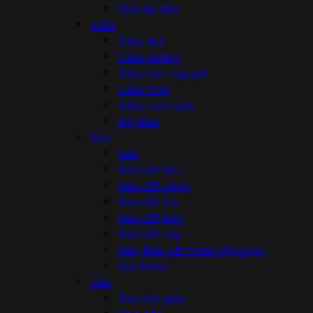
Mũi lấy dấu
Giũa
Giũa dẹt
Giũa vuông
Giũa bán nguyệt
Giũa tròn
Giũa tam giác
Bộ giũa
Kéo
Kéo
Kéo cắt tôn
Kéo cắt cành
Kéo cắt tỉa
Kéo cắt ống
Kéo cắt cáp
Kéo, kìm cắt thép cộng lực
Kéo khác
Dao
Dao rọc giấy
Dao gấp