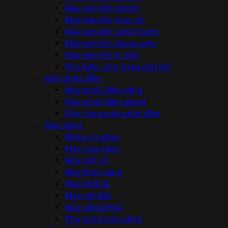
Máy nén khí piston
Máy nén khí trục vít
Máy nén khí cánh trượt
Máy nén khí dạng cuộn
Máy nén khí ly tâm
Phụ kiện, phụ tùng nén khí
Máy phát điện
Máy phát điện xăng
Máy phát điện diesel
Phụ tùng máy phát điện
Máy xăng
Động cơ xăng
Máy cưa xăng
Máy cắt cỏ
Máy bơm xăng
Máy thổi lá
Máy xới đất
Máy xăng khác
Phụ tùng máy xăng