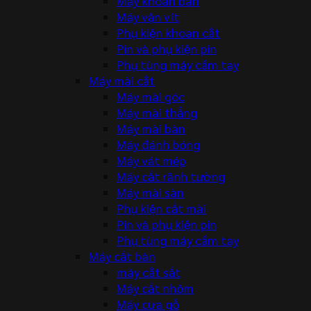
Máy khoan bàn
Máy vặn vít
Phụ kiện khoan cắt
Pin và phụ kiện pin
Phụ tùng máy cầm tay
Máy mài cắt
Máy mài góc
Máy mài thẳng
Máy mài bàn
Máy đánh bóng
Máy vát mép
Máy cắt rãnh tường
Máy mài sàn
Phụ kiện cắt mài
Pin và phụ kiện pin
Phụ tùng máy cầm tay
Máy cắt bàn
máy cắt sắt
Máy cắt nhôm
Máy cưa gỗ