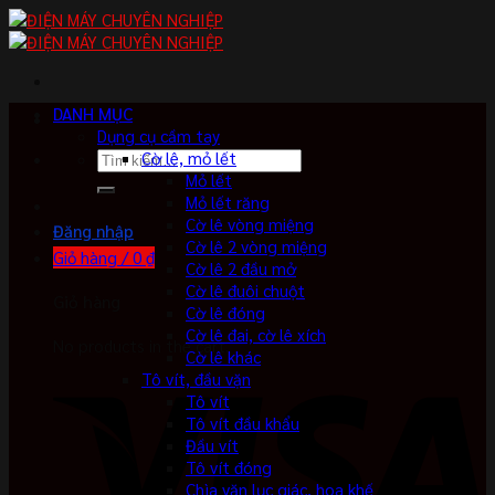
Skip
to
content
DANH MỤC
Dụng cụ cầm tay
Tìm
Cờ lê, mỏ lết
kiếm:
Mỏ lết
Mỏ lết răng
Cờ lê vòng miệng
Đăng nhập
Cờ lê 2 vòng miệng
Giỏ hàng /
0
₫
Cờ lê 2 đầu mở
Cờ lê đuôi chuột
Giỏ hàng
Cờ lê đóng
Cờ lê đai, cờ lê xích
No products in the cart.
Cờ lê khác
Tô vít, đầu vặn
Tô vít
Tô vít đầu khẩu
Đầu vít
Tô vít đóng
Chìa vặn lục giác, hoa khế