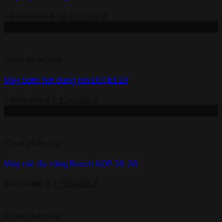
Giá
Giá
19.500.000
₫
18.942.000
₫
gốc
hiện
-11%
là:
tại
19.500.000 ₫.
là:
Chưa phân loại
18.942.000 ₫.
Máy bơm hơi dùng pin DCQE120
Giá
Giá
1.500.000
₫
1.329.000
₫
gốc
hiện
-4%
là:
tại
1.500.000 ₫.
là:
Chưa phân loại
1.329.000 ₫.
Máy cắt đa năng Bosch GOP 30-28
Giá
Giá
3.920.000
₫
3.750.000
₫
gốc
hiện
là:
tại
Chưa phân loại
3.920.000 ₫.
là: