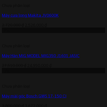
4.105.000 ₫.
là:
Chưa phân loại
3.835.000 ₫.
Máy cưa lọng Makita JV0600K
Giá
Giá
2.720.000
₫
2.526.000
₫
gốc
hiện
-9%
là:
tại
2.720.000 ₫.
là:
Chưa phân loại
2.526.000 ₫.
Máy Hàn MIG MODEL MIG350 J1601 JASIC
Giá
Giá
27.510.000
₫
24.950.000
₫
gốc
hiện
-3%
là:
tại
27.510.000 ₫.
là:
Chưa phân loại
24.950.000 ₫.
Máy mài góc Bosch GWS 17-150 CI
Giá
Giá
3.800.000
₫
3.672.000
₫