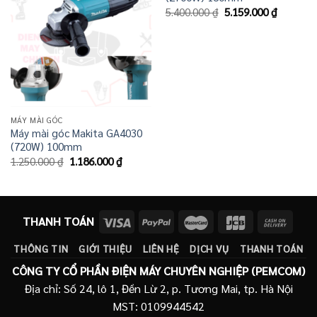
Giá
Giá
5.400.000
₫
5.159.000
₫
gốc
hiện
là:
tại
5.400.000 ₫.
là:
5.159.00
MÁY MÀI GÓC
Máy mài góc Makita GA4030
(720W) 100mm
Giá
Giá
1.250.000
₫
1.186.000
₫
gốc
hiện
là:
tại
1.250.000 ₫.
là:
1.186.000 ₫.
THANH TOÁN
THÔNG TIN
GIỚI THIỆU
LIÊN HỆ
DỊCH VỤ
THANH TOÁN
CÔNG TY CỔ PHẦN ĐIỆN MÁY CHUYÊN NGHIỆP (PEMCOM)
Địa chỉ: Số 24, lô 1, Đền Lừ 2, p. Tương Mai, tp. Hà Nội
MST: 0109944542