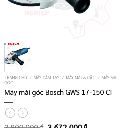
TRANG CHỦ
/
MÁY CẦM TAY
/
MÁY MÀI & CẮT
/
MÁY MÀI
GÓC
Máy mài góc Bosch GWS 17-150 CI
Giá
Giá
3.800.000
₫
3.672.000
₫