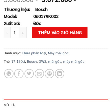
gốc
hiện
Thương hiệu:
Bosch
là:
tại
Model:
060179K002
3.800.000 ₫.
là:
Xuất xứ: Đức
3.672.000 ₫
Máy mài góc Bosch GWS 17-150 CI số lượng
THÊM VÀO GIỎ HÀNG
Danh mục:
Chưa phân loại
,
Máy mài góc
Thẻ:
17-150ci
,
Bosch
,
GWS
,
mài góc
,
máy mài góc
MÔ TẢ