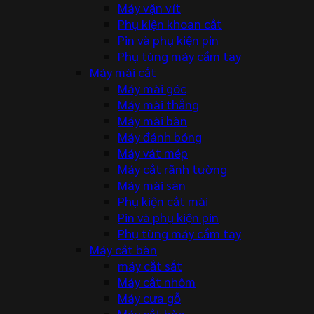
Máy vặn vít
Phụ kiện khoan cắt
Pin và phụ kiện pin
Phụ tùng máy cầm tay
Máy mài cắt
Máy mài góc
Máy mài thẳng
Máy mài bàn
Máy đánh bóng
Máy vát mép
Máy cắt rãnh tường
Máy mài sàn
Phụ kiện cắt mài
Pin và phụ kiện pin
Phụ tùng máy cầm tay
Máy cắt bàn
máy cắt sắt
Máy cắt nhôm
Máy cưa gỗ
Máy cắt bàn