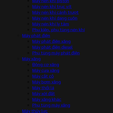
Máy nén khí piston
Máy nén khí trục vít
Máy nén khí cánh trượt
Máy nén khí dạng cuộn
Máy nén khí ly tâm
Phụ kiện, phụ tùng nén khí
Máy phát điện
Máy phát điện xăng
Máy phát điện diesel
Phụ tùng máy phát điện
Máy xăng
Động cơ xăng
Máy cưa xăng
Máy cắt cỏ
Máy bơm xăng
Máy thổi lá
Máy xới đất
Máy xăng khác
Phụ tùng máy xăng
Máy thủy lực