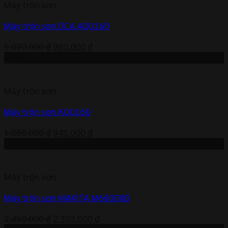
Máy trộn sơn
975.000 ₫.
Máy trộn sơn DCA AQU160
Giá
Giá
1.020.000
₫
960.000
₫
gốc
hiện
-10%
là:
tại
1.020.000 ₫.
là:
Máy trộn sơn
960.000 ₫.
Máy trộn sơn KQU160
Giá
Giá
1.050.000
₫
945.000
₫
gốc
hiện
-6%
là:
tại
1.050.000 ₫.
là:
Máy trộn sơn
945.000 ₫.
Máy trộn sơn MAKITA M6600XB
Giá
Giá
2.450.000
₫
2.303.000
₫