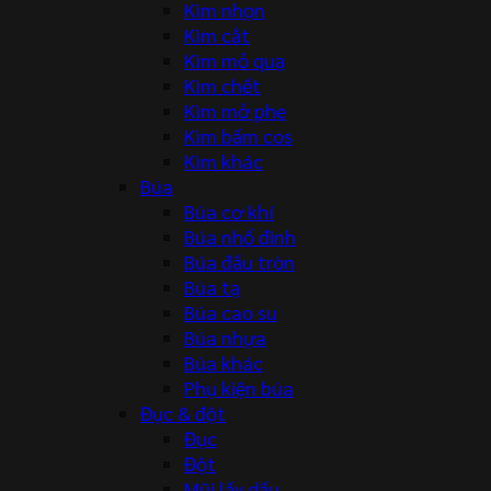
Kìm nhọn
Kìm cắt
Kìm mỏ quạ
Kìm chết
Kìm mở phe
Kìm bấm cos
Kìm khác
Búa
Búa cơ khí
Búa nhổ đinh
Búa đầu tròn
Búa tạ
Búa cao su
Búa nhựa
Búa khác
Phụ kiện búa
Đục & đột
Đục
Đột
Mũi lấy dấu