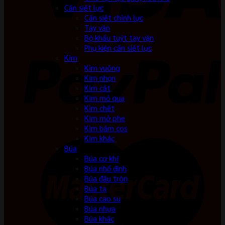
Cần siết lực
Cần siết chỉnh lực
Tay vặn
Bộ khẩu tuýt tay vặn
Phụ kiện cần siết lực
Kìm
Kìm vuông
Kìm nhọn
Kìm cắt
Kìm mỏ quạ
Kìm chết
Kìm mở phe
Kìm bấm cos
Kìm khác
Búa
Búa cơ khí
Búa nhổ đinh
Búa đầu tròn
Búa tạ
Búa cao su
Búa nhựa
Búa khác