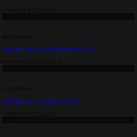
Giá
Giá
1.100.000
₫
979.000
₫
gốc
hiện
-3%
là:
tại
1.100.000 ₫.
là:
Máy trộn sơn
979.000 ₫.
Máy trộn sơn cầm tay Makita UT2204
Giá
Giá
4.860.000
₫
4.725.000
₫
gốc
hiện
-7%
là:
tại
4.860.000 ₫.
là:
Máy trộn sơn
4.725.000 ₫.
Máy trộn sơn DCA AQU02-160B
Giá
Giá
1.050.000
₫
975.000
₫
gốc
hiện
-6%
là:
tại
1.050.000 ₫.
là: