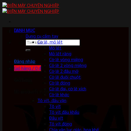
Skip
to
content
DANH MỤC
Dụng cụ cầm tay
Tìm
Cờ lê, mỏ lết
kiếm:
Mỏ lết
Mỏ lết răng
Cờ lê vòng miệng
Đăng nhập
Cờ lê 2 vòng miệng
Giỏ hàng /
0
₫
Cờ lê 2 đầu mở
Cờ lê đuôi chuột
Giỏ hàng
Cờ lê đóng
Cờ lê đai, cờ lê xích
No products in the cart.
Cờ lê khác
Tô vít, đầu vặn
Tô vít
Tô vít đầu khẩu
Đầu vít
Tô vít đóng
Chìa vặn lục giác, hoa khế