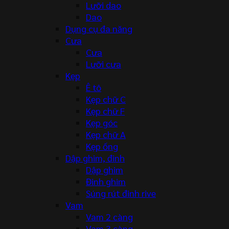
Lưỡi dao
Dao
Dụng cụ đa năng
Cưa
Cưa
Lưỡi cưa
Kẹp
Ê tô
Kẹp chữ C
Kẹp chữ F
Kẹp góc
Kẹp chữ A
Kẹp ống
Dập ghim, đinh
Dập ghim
Đinh ghim
Súng rút đinh rive
Vam
Vam 2 càng
Vam 3 càng