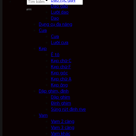
Tìm
Dao gấp
kiếm:
Lưỡi dao
Dao
Dụng cụ đa năng
Cưa
Cưa
Lưỡi cưa
Kẹp
Ê tô
Kẹp chữ C
Kẹp chữ F
Kẹp góc
Kẹp chữ A
Kẹp ống
Dập ghim, đinh
Dập ghim
Đinh ghim
Súng rút đinh rive
Vam
Vam 2 càng
Vam 3 càng
Vam khác