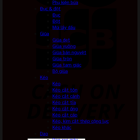
Phụ kiện búa
Đục & đột
Đục
Đột
Mũi lấy dấu
Giũa
Giũa dẹt
Giũa vuông
Giũa bán nguyệt
Giũa tròn
Giũa tam giác
Bộ giũa
Kéo
Kéo
Kéo cắt tôn
Kéo cắt cành
Kéo cắt tỉa
Kéo cắt ống
Kéo cắt cáp
Kéo, kìm cắt thép cộng lực
Kéo khác
Dao
Dao rọc giấy