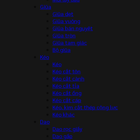
Giũa
Giũa dẹt
Giũa vuông
Giũa bán nguyệt
Giũa tròn
Giũa tam giác
Bộ giũa
Kéo
Kéo
Kéo cắt tôn
Kéo cắt cành
Kéo cắt tỉa
Kéo cắt ống
Kéo cắt cáp
Kéo, kìm cắt thép cộng lực
Kéo khác
Dao
Dao rọc giấy
Dao gấp