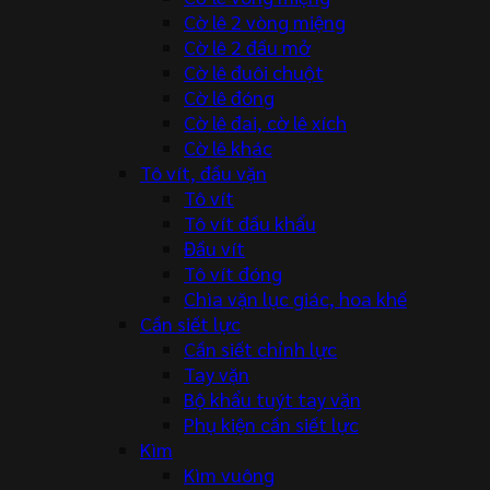
Cờ lê 2 vòng miệng
Cờ lê 2 đầu mở
Cờ lê đuôi chuột
Cờ lê đóng
Cờ lê đai, cờ lê xích
Cờ lê khác
Tô vít, đầu vặn
Tô vít
Tô vít đầu khẩu
Đầu vít
Tô vít đóng
Chìa vặn lục giác, hoa khế
Cần siết lực
Cần siết chỉnh lực
Tay vặn
Bộ khẩu tuýt tay vặn
Phụ kiện cần siết lực
Kìm
Kìm vuông