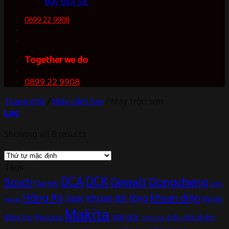
Máy thủy lực
0899 22 9908
Together we do
0899 22 9908
Trang chủ
/
Máy cầm tay
/
Máy trộn sơn
Lọc
Showing all 8 results
Tags
DCA
DCK
Dewalt
Dongcheng
Bosch
Dartek
GWS
Hồng Ký
khoan điện
khoan bê tông
Jasic
khoan
Honda
Makita
mài góc
Kyocera
động lực
máy chà nhám
máy chà