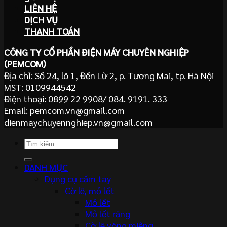
LIÊN HỆ
DỊCH VỤ
THANH TOÁN
CÔNG TY CỔ PHẦN ĐIỆN MÁY CHUYÊN NGHIỆP
(PEMCOM)
Địa chỉ: Số 24, lô 1, Đền Lừ 2, p. Tương Mai, tp. Hà Nội
MST: 0109944542
Điện thoại: 0899 22 9908/ 084. 9191. 333
Email: pemcom.vn@gmail.com
dienmaychuyennghiep.vn@gmail.com
Tìm
kiếm:
DANH MỤC
Dụng cụ cầm tay
Cờ lê, mỏ lết
Mỏ lết
Mỏ lết răng
Cờ lê vòng miệng