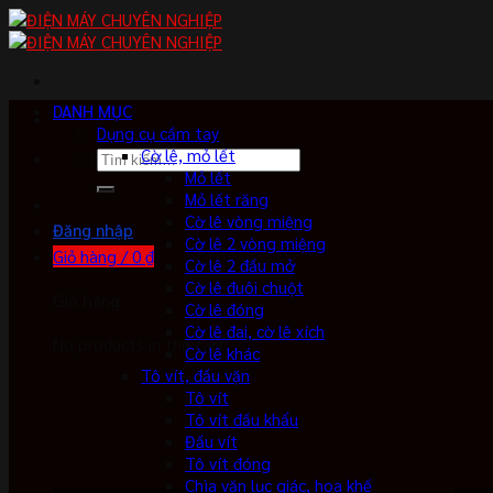
Skip
to
content
DANH MỤC
Dụng cụ cầm tay
Cờ lê, mỏ lết
Tìm
Mỏ lết
kiếm:
Mỏ lết răng
Cờ lê vòng miệng
Đăng nhập
Cờ lê 2 vòng miệng
Giỏ hàng /
0
₫
Cờ lê 2 đầu mở
Cờ lê đuôi chuột
Giỏ hàng
Cờ lê đóng
Cờ lê đai, cờ lê xích
No products in the cart.
Cờ lê khác
Tô vít, đầu vặn
Tô vít
Tô vít đầu khẩu
Đầu vít
Tô vít đóng
Chìa vặn lục giác, hoa khế