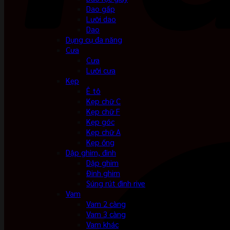
Dao gấp
Lưỡi dao
Dao
Dụng cụ đa năng
Cưa
Cưa
Lưỡi cưa
Kẹp
Ê tô
Kẹp chữ C
Kẹp chữ F
Kẹp góc
Kẹp chữ A
Kẹp ống
Dập ghim, đinh
Dập ghim
Đinh ghim
Súng rút đinh rive
Vam
Vam 2 càng
Vam 3 càng
Vam khác