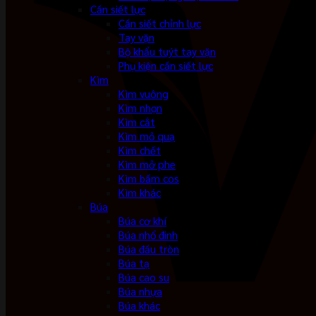
Cần siết lực
Cần siết chỉnh lực
Tay vặn
Bộ khẩu tuýt tay vặn
Phụ kiện cần siết lực
Kìm
Kìm vuông
Kìm nhọn
Kìm cắt
Kìm mỏ quạ
Kìm chết
Kìm mở phe
Kìm bấm cos
Kìm khác
Búa
Búa cơ khí
Búa nhổ đinh
Búa đầu tròn
Búa tạ
Búa cao su
Búa nhựa
Búa khác