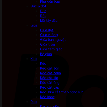
Phụ kiện búa
Đục & đột
Đục
Đột
Mũi lấy dấu
Giũa
Giũa dẹt
Giũa vuông
Giũa bán nguyệt
Giũa tròn
Giũa tam giác
Bộ giũa
Kéo
Kéo
Kéo cắt tôn
Kéo cắt cành
Kéo cắt tỉa
Kéo cắt ống
Kéo cắt cáp
Kéo, kìm cắt thép cộng lực
Kéo khác
Dao
Dao rọc giấy