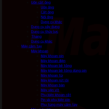
Uốn cắt ống
Uốn ống
Cắt ống
Nối ống
Dụng cụ khác
Dụng cụ xây dựng
Dụng cụ thủy lực
Thang
Dụng cụ khác
Máy cầm tay
Máy khoan
Máy khoan pin
Máy khoan điện
Máy khoan bê tông
Máy khoan bê tông dùng pin
Máy khoan từ
Máy khoan rút lõi
Máy khoan bàn
Máy vặn vít
Phụ kiện khoan cắt
Pin và phụ kiện pin
Phụ tùng máy cầm tay