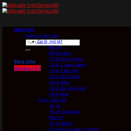
Skip
to
content
DANH MỤC
Dụng cụ cầm tay
Cờ lê, mỏ lết
Tìm
Mỏ lết
kiếm:
Mỏ lết răng
Cờ lê vòng miệng
Đăng nhập
Cờ lê 2 vòng miệng
Giỏ hàng /
0
₫
Cờ lê 2 đầu mở
Cờ lê đuôi chuột
Giỏ hàng
Cờ lê đóng
Cờ lê đai, cờ lê xích
No products in the cart.
Cờ lê khác
Tô vít, đầu vặn
Tô vít
Tô vít đầu khẩu
Đầu vít
Tô vít đóng
Chìa vặn lục giác, hoa khế