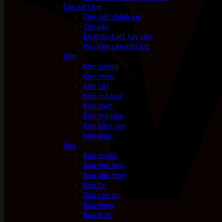
Cần siết lực
Cần siết chỉnh lực
Tay vặn
Bộ khẩu tuýt tay vặn
Phụ kiện cần siết lực
Kìm
Kìm vuông
Kìm nhọn
Kìm cắt
Kìm mỏ quạ
Kìm chết
Kìm mở phe
Kìm bấm cos
Kìm khác
Búa
Búa cơ khí
Búa nhổ đinh
Búa đầu tròn
Búa tạ
Búa cao su
Búa nhựa
Búa khác