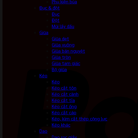
Phụ kiện búa
Đục & đột
Đục
Đột
Mũi lấy dấu
Giũa
Giũa dẹt
Giũa vuông
Giũa bán nguyệt
Giũa tròn
Giũa tam giác
Bộ giũa
Kéo
Kéo
Kéo cắt tôn
Kéo cắt cành
Kéo cắt tỉa
Kéo cắt ống
Kéo cắt cáp
Kéo, kìm cắt thép cộng lực
Kéo khác
Dao
Dao rọc giấy