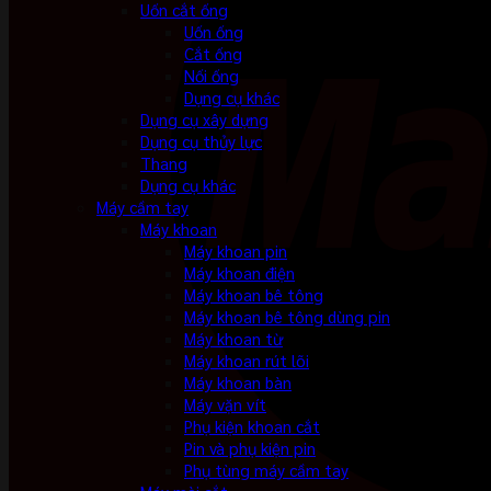
Uốn cắt ống
Uốn ống
Cắt ống
Nối ống
Dụng cụ khác
Dụng cụ xây dựng
Dụng cụ thủy lực
Thang
Dụng cụ khác
Máy cầm tay
Máy khoan
Máy khoan pin
Máy khoan điện
Máy khoan bê tông
Máy khoan bê tông dùng pin
Máy khoan từ
Máy khoan rút lõi
Máy khoan bàn
Máy vặn vít
Phụ kiện khoan cắt
Pin và phụ kiện pin
Phụ tùng máy cầm tay