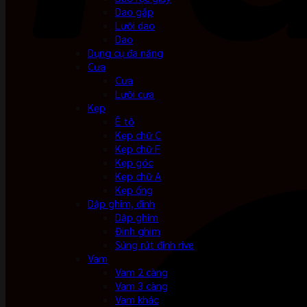
Dao gấp
Lưỡi dao
Dao
Dụng cụ đa năng
Cưa
Cưa
Lưỡi cưa
Kẹp
Ê tô
Kẹp chữ C
Kẹp chữ F
Kẹp góc
Kẹp chữ A
Kẹp ống
Dập ghim, đinh
Dập ghim
Đinh ghim
Súng rút đinh rive
Vam
Vam 2 càng
Vam 3 càng
Vam khác