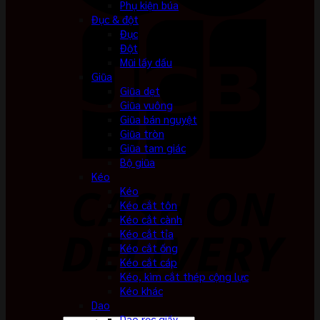
Phụ kiện búa
Đục & đột
Đục
Đột
Mũi lấy dấu
Giũa
Giũa dẹt
Giũa vuông
Giũa bán nguyệt
Giũa tròn
Giũa tam giác
Bộ giũa
Kéo
Kéo
Kéo cắt tôn
Kéo cắt cành
Kéo cắt tỉa
Kéo cắt ống
Kéo cắt cáp
Kéo, kìm cắt thép cộng lực
Kéo khác
Dao
Dao rọc giấy