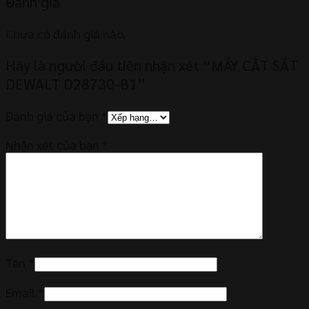
Đánh giá
Chưa có đánh giá nào.
Hãy là người đầu tiên nhận xét “MÁY CẮT SẮT
DEWALT D28730-B1”
Đánh giá của bạn
*
Nhận xét của bạn
*
Tên
*
Email
*