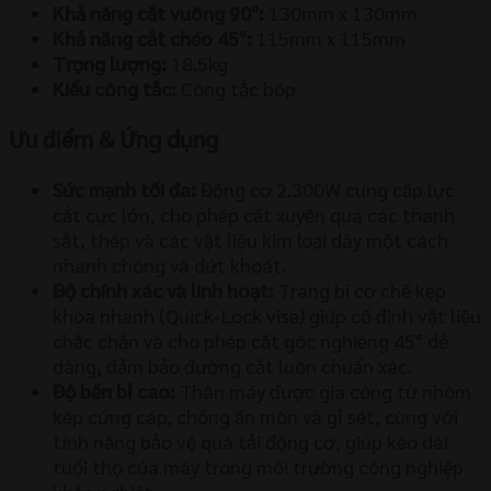
Khả năng cắt vuông 90°:
130mm x 130mm
Khả năng cắt chéo 45°:
115mm x 115mm
Trọng lượng:
18.5kg
Kiểu công tắc:
Công tắc bóp
Ưu điểm & Ứng dụng
Sức mạnh tối đa:
Động cơ 2.300W cung cấp lực
cắt cực lớn, cho phép cắt xuyên qua các thanh
sắt, thép và các vật liệu kim loại dày một cách
nhanh chóng và dứt khoát.
Độ chính xác và linh hoạt:
Trang bị cơ chế kẹp
khóa nhanh (Quick-Lock vise) giúp cố định vật liệu
chắc chắn và cho phép cắt góc nghiêng 45° dễ
dàng, đảm bảo đường cắt luôn chuẩn xác.
Độ bền bỉ cao:
Thân máy được gia công từ nhôm
kép cứng cáp, chống ăn mòn và gỉ sét, cùng với
tính năng bảo vệ quá tải động cơ, giúp kéo dài
tuổi thọ của máy trong môi trường công nghiệp