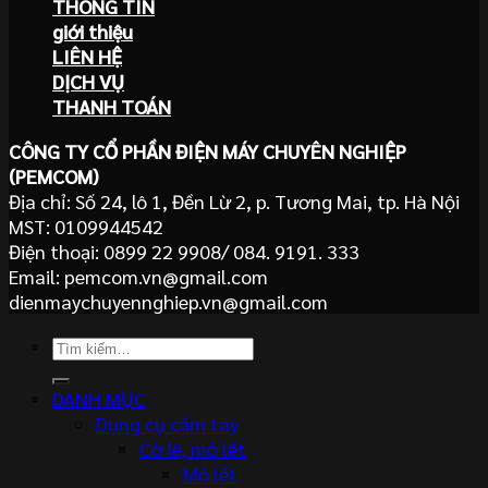
THÔNG TIN
giới thiệu
LIÊN HỆ
DỊCH VỤ
THANH TOÁN
CÔNG TY CỔ PHẦN ĐIỆN MÁY CHUYÊN NGHIỆP
(PEMCOM)
Địa chỉ: Số 24, lô 1, Đền Lừ 2, p. Tương Mai, tp. Hà Nội
MST: 0109944542
Điện thoại: 0899 22 9908/ 084. 9191. 333
Email: pemcom.vn@gmail.com
dienmaychuyennghiep.vn@gmail.com
Tìm
kiếm:
DANH MỤC
Dụng cụ cầm tay
Cờ lê, mỏ lết
Mỏ lết