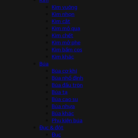
Kìm vuông
Kìm nhọn
Kìm cắt
Kìm mỏ quạ
Kìm chết
Kìm mở phe
Kìm bấm cos
Kìm khác
Búa
Búa cơ khí
Búa nhổ đinh
Búa đầu tròn
Búa tạ
Búa cao su
Búa nhựa
Búa khác
Phụ kiện búa
Đục & đột
Đục