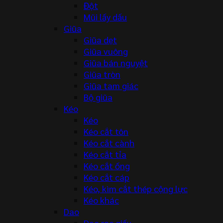
Đột
Mũi lấy dấu
Giũa
Giũa dẹt
Giũa vuông
Giũa bán nguyệt
Giũa tròn
Giũa tam giác
Bộ giũa
Kéo
Kéo
Kéo cắt tôn
Kéo cắt cành
Kéo cắt tỉa
Kéo cắt ống
Kéo cắt cáp
Kéo, kìm cắt thép cộng lực
Kéo khác
Dao
Dao rọc giấy