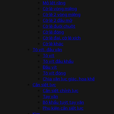
Mỏ lết răng
Cờ lê vòng miệng
Cờ lê 2 vòng miệng
Cờ lê 2 đầu mở
Cờ lê đuôi chuột
Cờ lê đóng
Cờ lê đai, cờ lê xích
Cờ lê khác
Tô vít, đầu vặn
Tô vít
Tô vít đầu khẩu
Đầu vít
Tô vít đóng
Chìa vặn lục giác, hoa khế
Cần siết lực
Cần siết chỉnh lực
Tay vặn
Bộ khẩu tuýt tay vặn
Phụ kiện cần siết lực
Kìm