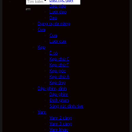
Tìm
Dao gấp
kiếm:
Lưỡi dao
Dao
Dụng cụ đa năng
Cưa
Cưa
Lưỡi cưa
Kẹp
Ê tô
Kẹp chữ C
Kẹp chữ F
Kẹp góc
Kẹp chữ A
Kẹp ống
Dập ghim, đinh
Dập ghim
Đinh ghim
Súng rút đinh rive
Vam
Vam 2 càng
Vam 3 càng
Vam khác