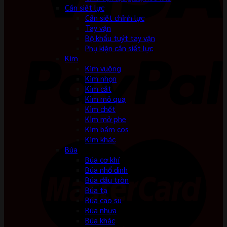
Cần siết lực
Cần siết chỉnh lực
Tay vặn
Bộ khẩu tuýt tay vặn
Phụ kiện cần siết lực
Kìm
Kìm vuông
Kìm nhọn
Kìm cắt
Kìm mỏ quạ
Kìm chết
Kìm mở phe
Kìm bấm cos
Kìm khác
Búa
Búa cơ khí
Búa nhổ đinh
Búa đầu tròn
Búa tạ
Búa cao su
Búa nhựa
Búa khác