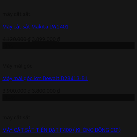
là:
tại
2.750.000 ₫.
là:
máy cắt sắt
2.620.000 ₫.
Máy cắt sắt Makita LW1401
Giá
Giá
4.120.000
₫
3.899.000
₫
gốc
hiện
-3%
là:
tại
4.120.000 ₫.
là:
Máy mài góc
3.899.000 ₫.
Máy mài góc lớn Dewalt D28413-B1
Giá
Giá
3.900.000
₫
3.800.000
₫
gốc
hiện
-24%
là:
tại
3.900.000 ₫.
là:
máy cắt sắt
3.800.000 ₫.
MÁY CẮT SẮT TIẾN ĐẠT F400 ( KHÔNG ĐỘNG CƠ )