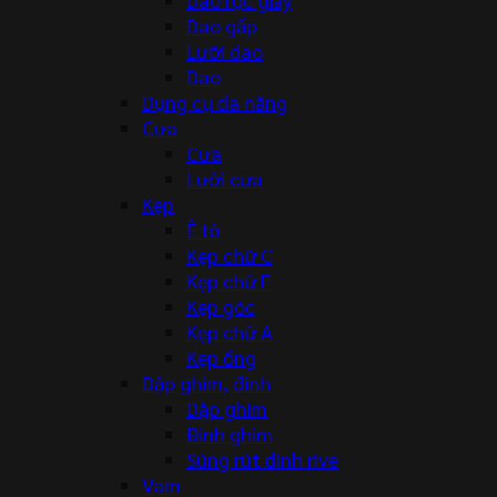
Dao gấp
Lưỡi dao
Dao
Dụng cụ đa năng
Cưa
Cưa
Lưỡi cưa
Kẹp
Ê tô
Kẹp chữ C
Kẹp chữ F
Kẹp góc
Kẹp chữ A
Kẹp ống
Dập ghim, đinh
Dập ghim
Đinh ghim
Súng rút đinh rive
Vam