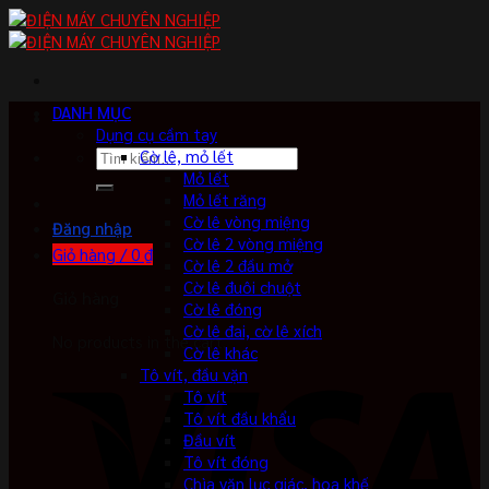
Skip
to
content
DANH MỤC
Dụng cụ cầm tay
Tìm
Cờ lê, mỏ lết
kiếm:
Mỏ lết
Mỏ lết răng
Cờ lê vòng miệng
Đăng nhập
Cờ lê 2 vòng miệng
Giỏ hàng /
0
₫
Cờ lê 2 đầu mở
Cờ lê đuôi chuột
Giỏ hàng
Cờ lê đóng
Cờ lê đai, cờ lê xích
No products in the cart.
Cờ lê khác
Tô vít, đầu vặn
Tô vít
Tô vít đầu khẩu
Đầu vít
Tô vít đóng
Chìa vặn lục giác, hoa khế