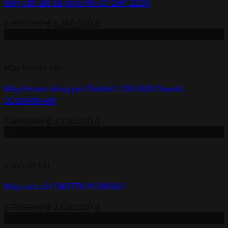
Máy cắt sắt đá phíp HK-CP 2HP 220V
Giá
Giá
6.490.000
₫
6.360.000
₫
gốc
hiện
-9%
là:
tại
6.490.000 ₫.
là:
Máy khoan pin
6.360.000 ₫.
Máy khoan dùng pin FlexVolt 20V/60V Dewalt
DCD999N-KR
Giá
Giá
3.400.000
₫
3.100.000
₫
gốc
hiện
-5%
là:
tại
3.400.000 ₫.
là:
máy cắt sắt
3.100.000 ₫.
Máy cưa sắt DARTEK PCM5602
Giá
Giá
2.750.000
₫
2.620.000
₫
gốc
hiện
-5%