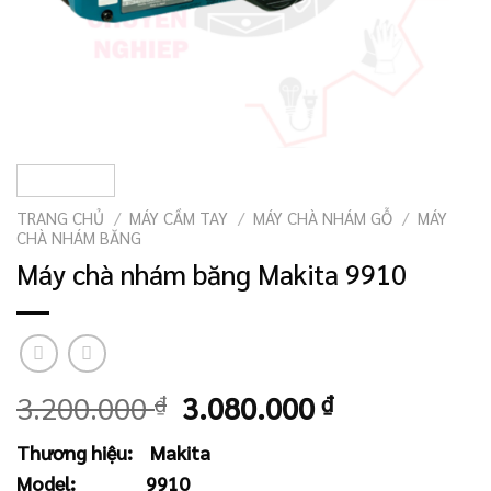
TRANG CHỦ
/
MÁY CẦM TAY
/
MÁY CHÀ NHÁM GỖ
/
MÁY
CHÀ NHÁM BĂNG
Máy chà nhám băng Makita 9910
Giá
Giá
3.200.000
₫
3.080.000
₫
gốc
hiện
Thương hiệu:
Makita
là:
tại
Model:
9910