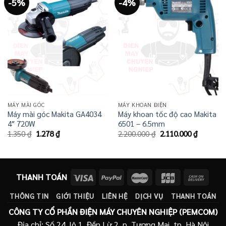
-5%
-4%
MÁY MÀI GÓC
MÁY KHOAN ĐIỆN
Máy mài góc Makita GA4034
Máy khoan tốc độ cao Makita
4″ 720W
6501 – 6.5mm
Giá
Giá
Giá
Giá
1.350
₫
1.278
₫
2.200.000
₫
2.110.000
₫
gốc
hiện
gốc
hiện
là:
tại
là:
tại
1.350 ₫.
là:
2.200.000 ₫.
là:
1.278 ₫.
2.110.00
THANH TOÁN
THÔNG TIN
GIỚI THIỆU
LIÊN HỆ
DỊCH VỤ
THANH TOÁN
CÔNG TY CỔ PHẦN ĐIỆN MÁY CHUYÊN NGHIỆP (PEMCOM)
Địa chỉ: Số 24, lô 1, Đền Lừ 2, p. Tương Mai, tp. Hà Nội