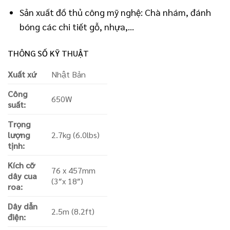
Sản xuất đồ thủ công mỹ nghệ: Chà nhám, đánh
bóng các chi tiết gỗ, nhựa,…
THÔNG SỐ KỸ THUẬT
Xuất xứ
Nhật Bản
Công
650W
suất:
Trọng
lượng
2.7kg (6.0lbs)
tịnh:
Kích cỡ
76 x 457mm
dây cua
(3″x 18″)
roa:
Dây dẫn
2.5m (8.2ft)
điện: