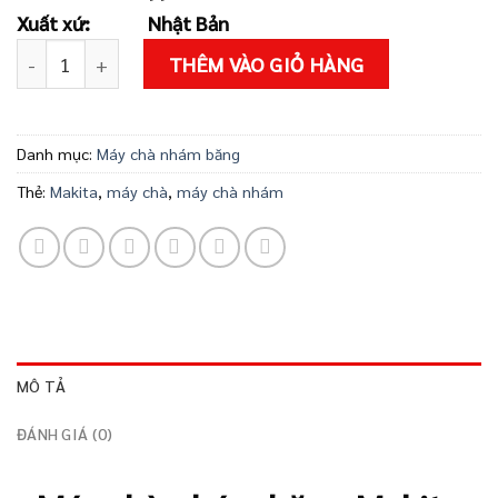
3.200.000 ₫.
là:
Xuất xứ:
Nhật Bản
3.080.000 ₫
Máy chà nhám băng Makita 9910 số lượng
THÊM VÀO GIỎ HÀNG
Danh mục:
Máy chà nhám băng
Thẻ:
Makita
,
máy chà
,
máy chà nhám
MÔ TẢ
ĐÁNH GIÁ (0)