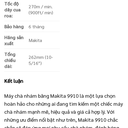
Tốc độ
270m / min.
dây cua
(900ft/ min)
roa:
Bảo hàng
6 tháng
Hãng sản
Makita
xuất
Tổng
262mm (10-
chiều
5/16″)
dài:
Kết luận
Máy chà nhám băng Makita 9910 là một lựa chọn
hoàn hảo cho những ai đang tìm kiếm một chiếc máy
chà nhám mạnh mẽ, hiệu quả và giá cả hợp lý. Với
những ưu điểm nổi bật như trên, Makita 9910 chắc
chắn sẽ đáp ứng mọi nhu cầu chà nhám, đánh bóng