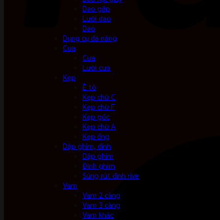
Dao gấp
Lưỡi dao
Dao
Dụng cụ đa năng
Cưa
Cưa
Lưỡi cưa
Kẹp
Ê tô
Kẹp chữ C
Kẹp chữ F
Kẹp góc
Kẹp chữ A
Kẹp ống
Dập ghim, đinh
Dập ghim
Đinh ghim
Súng rút đinh rive
Vam
Vam 2 càng
Vam 3 càng
Vam khác