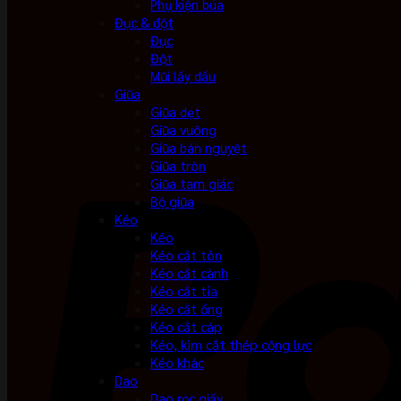
Phụ kiện búa
Đục & đột
Đục
Đột
Mũi lấy dấu
Giũa
Giũa dẹt
Giũa vuông
Giũa bán nguyệt
Giũa tròn
Giũa tam giác
Bộ giũa
Kéo
Kéo
Kéo cắt tôn
Kéo cắt cành
Kéo cắt tỉa
Kéo cắt ống
Kéo cắt cáp
Kéo, kìm cắt thép cộng lực
Kéo khác
Dao
Dao rọc giấy