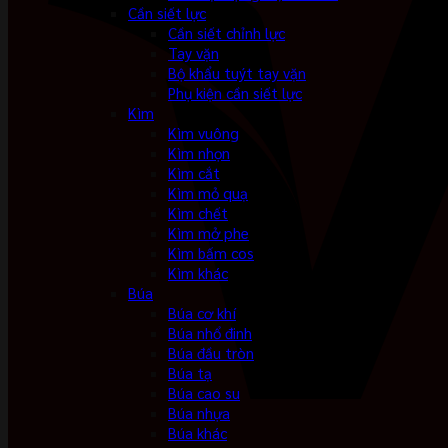
Cần siết lực
Cần siết chỉnh lực
Tay vặn
Bộ khẩu tuýt tay vặn
Phụ kiện cần siết lực
Kìm
Kìm vuông
Kìm nhọn
Kìm cắt
Kìm mỏ quạ
Kìm chết
Kìm mở phe
Kìm bấm cos
Kìm khác
Búa
Búa cơ khí
Búa nhổ đinh
Búa đầu tròn
Búa tạ
Búa cao su
Búa nhựa
Búa khác