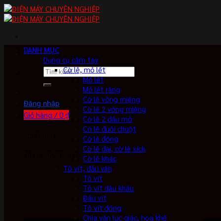
Skip
to
content
DANH MỤC
Dụng cụ cầm tay
Cờ lê, mỏ lết
Tìm
Mỏ lết
kiếm:
Mỏ lết răng
Cờ lê vòng miệng
Đăng nhập
Cờ lê 2 vòng miệng
Giỏ hàng /
0
₫
Cờ lê 2 đầu mở
Cờ lê đuôi chuột
Giỏ hàng
Cờ lê đóng
Cờ lê đai, cờ lê xích
No products in the cart.
Cờ lê khác
Tô vít, đầu vặn
Tô vít
Tô vít đầu khẩu
Đầu vít
Tô vít đóng
Chìa vặn lục giác, hoa khế