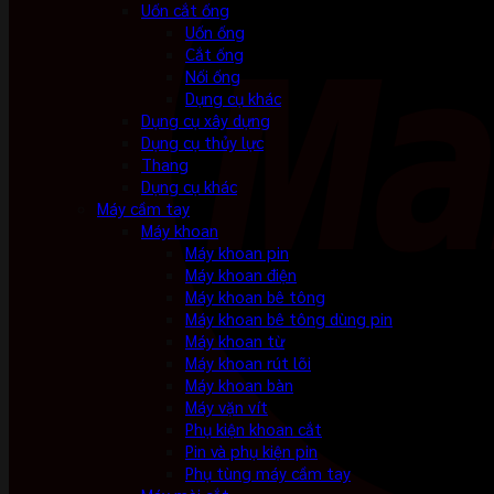
Uốn cắt ống
Uốn ống
Cắt ống
Nối ống
Dụng cụ khác
Dụng cụ xây dựng
Dụng cụ thủy lực
Thang
Dụng cụ khác
Máy cầm tay
Máy khoan
Máy khoan pin
Máy khoan điện
Máy khoan bê tông
Máy khoan bê tông dùng pin
Máy khoan từ
Máy khoan rút lõi
Máy khoan bàn
Máy vặn vít
Phụ kiện khoan cắt
Pin và phụ kiện pin
Phụ tùng máy cầm tay