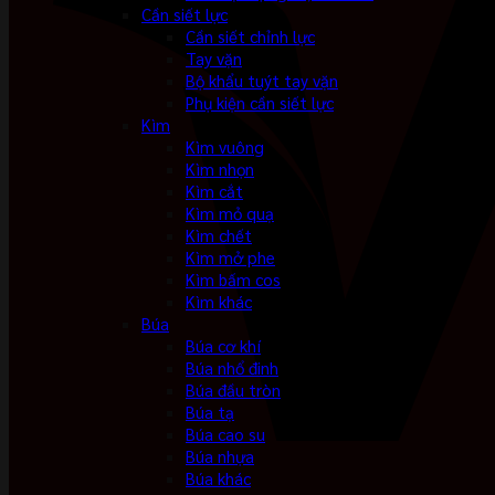
Cần siết lực
Cần siết chỉnh lực
Tay vặn
Bộ khẩu tuýt tay vặn
Phụ kiện cần siết lực
Kìm
Kìm vuông
Kìm nhọn
Kìm cắt
Kìm mỏ quạ
Kìm chết
Kìm mở phe
Kìm bấm cos
Kìm khác
Búa
Búa cơ khí
Búa nhổ đinh
Búa đầu tròn
Búa tạ
Búa cao su
Búa nhựa
Búa khác