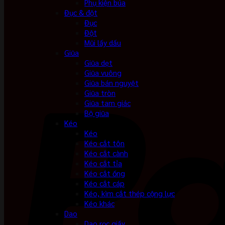
Phụ kiện búa
Đục & đột
Đục
Đột
Mũi lấy dấu
Giũa
Giũa dẹt
Giũa vuông
Giũa bán nguyệt
Giũa tròn
Giũa tam giác
Bộ giũa
Kéo
Kéo
Kéo cắt tôn
Kéo cắt cành
Kéo cắt tỉa
Kéo cắt ống
Kéo cắt cáp
Kéo, kìm cắt thép cộng lực
Kéo khác
Dao
Dao rọc giấy