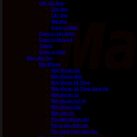
Uốn cắt ống
Uốn ống
Cắt ống
Nối ống
Dụng cụ khác
Dụng cụ xây dựng
Dụng cụ thủy lực
Thang
Dụng cụ khác
Máy cầm tay
Máy khoan
Máy khoan pin
Máy khoan điện
Máy khoan bê tông
Máy khoan bê tông dùng pin
Máy khoan từ
Máy khoan rút lõi
Máy khoan bàn
Máy vặn vít
Phụ kiện khoan cắt
Pin và phụ kiện pin
Phụ tùng máy cầm tay