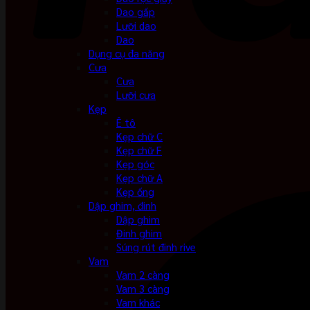
Dao gấp
Lưỡi dao
Dao
Dụng cụ đa năng
Cưa
Cưa
Lưỡi cưa
Kẹp
Ê tô
Kẹp chữ C
Kẹp chữ F
Kẹp góc
Kẹp chữ A
Kẹp ống
Dập ghim, đinh
Dập ghim
Đinh ghim
Súng rút đinh rive
Vam
Vam 2 càng
Vam 3 càng
Vam khác