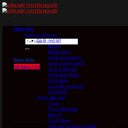
Skip
to
content
DANH MỤC
Dụng cụ cầm tay
Cờ lê, mỏ lết
Tìm
Mỏ lết
kiếm:
Mỏ lết răng
Cờ lê vòng miệng
Đăng nhập
Cờ lê 2 vòng miệng
Giỏ hàng /
0
₫
Cờ lê 2 đầu mở
Cờ lê đuôi chuột
Giỏ hàng
Cờ lê đóng
Cờ lê đai, cờ lê xích
No products in the cart.
Cờ lê khác
Tô vít, đầu vặn
Tô vít
Tô vít đầu khẩu
Đầu vít
Tô vít đóng
Chìa vặn lục giác, hoa khế