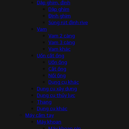
Dập ghim, đinh
Dập ghim
Đinh ghim
Súng rút đinh rive
Vam
Vam 2 càng
Vam 3 càng
Vam khác
Uốn cắt ống
Uốn ống
Cắt ống
Nối ống
Dụng cụ khác
Dụng cụ xây dựng
Dụng cụ thủy lực
Thang
Dụng cụ khác
Máy cầm tay
Máy khoan
Máy khoan pin