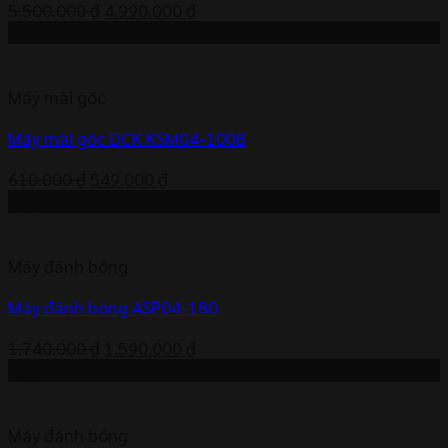
Giá
Giá
5.500.000
₫
4.990.000
₫
gốc
hiện
-10%
là:
tại
5.500.000 ₫.
là:
Máy mài góc
4.990.000 ₫.
Máy mài góc DCK KSM04-100B
Giá
Giá
610.000
₫
549.000
₫
gốc
hiện
-9%
là:
tại
610.000 ₫.
là:
Máy đánh bóng
549.000 ₫.
Máy đánh bóng ASP04-180
Giá
Giá
1.740.000
₫
1.590.000
₫
gốc
hiện
-9%
là:
tại
1.740.000 ₫.
là:
Máy đánh bóng
1.590.000 ₫.