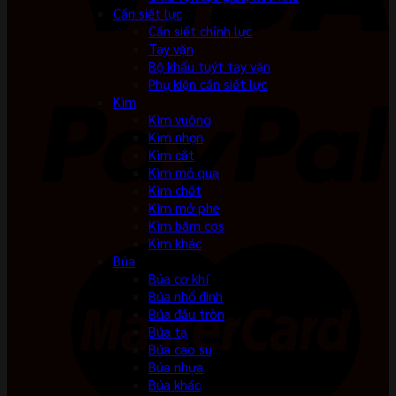
Cần siết lực
Cần siết chỉnh lực
Tay vặn
Bộ khẩu tuýt tay vặn
Phụ kiện cần siết lực
Kìm
Kìm vuông
Kìm nhọn
Kìm cắt
Kìm mỏ quạ
Kìm chết
Kìm mở phe
Kìm bấm cos
Kìm khác
Búa
Búa cơ khí
Búa nhổ đinh
Búa đầu tròn
Búa tạ
Búa cao su
Búa nhựa
Búa khác