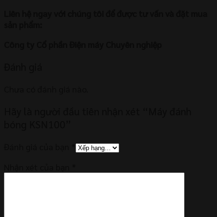
Liên hệ ngay với chúng tôi để được tư vấn và đặt mua
sản phẩm:
Công ty Cổ phần Điện máy Chuyên nghiệp
Đánh giá
Chưa có đánh giá nào.
Hãy là người đầu tiên nhận xét “Máy đánh
bóng KSN100”
Đánh giá của bạn
*
Nhận xét của bạn
*