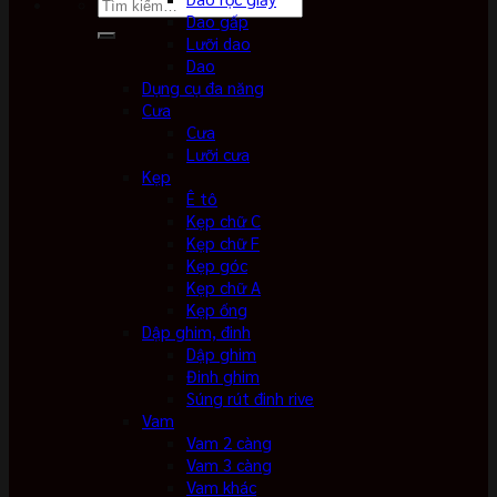
Tìm
Dao gấp
kiếm:
Lưỡi dao
Dao
Dụng cụ đa năng
Cưa
Cưa
Lưỡi cưa
Kẹp
Ê tô
Kẹp chữ C
Kẹp chữ F
Kẹp góc
Kẹp chữ A
Kẹp ống
Dập ghim, đinh
Dập ghim
Đinh ghim
Súng rút đinh rive
Vam
Vam 2 càng
Vam 3 càng
Vam khác