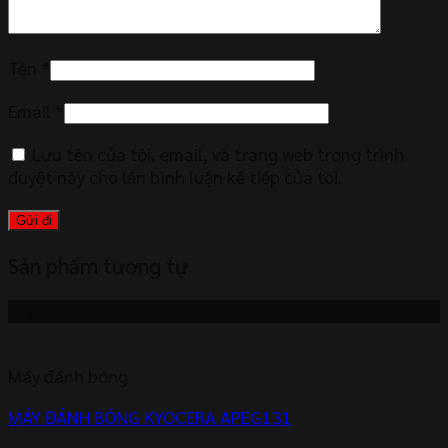
Tên
*
Email
*
Lưu tên của tôi, email, và trang web trong trình
duyệt này cho lần bình luận kế tiếp của tôi.
Sản phẩm tương tự
-9%
Máy đánh bóng
MÁY ĐÁNH BÓNG KYOCERA APEG131