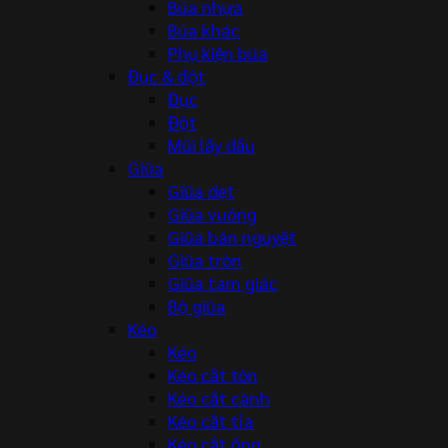
Búa nhựa
Búa khác
Phụ kiện búa
Đục & đột
Đục
Đột
Mũi lấy dấu
Giũa
Giũa dẹt
Giũa vuông
Giũa bán nguyệt
Giũa tròn
Giũa tam giác
Bộ giũa
Kéo
Kéo
Kéo cắt tôn
Kéo cắt cành
Kéo cắt tỉa
Kéo cắt ống