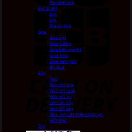
Phụ kiện búa
Đục & đột
Đục
Đột
Mũi lấy dấu
Giũa
Giũa dẹt
Giũa vuông
Giũa bán nguyệt
Giũa tròn
Giũa tam giác
Bộ giũa
Kéo
Kéo
Kéo cắt tôn
Kéo cắt cành
Kéo cắt tỉa
Kéo cắt ống
Kéo cắt cáp
Kéo, kìm cắt thép cộng lực
Kéo khác
Dao
Dao rọc giấy