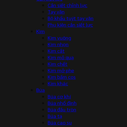
Cần siết chỉnh lực
Tay vặn
Bộ khẩu tuýt tay vặn
Phụ kiện cần siết lực
Kìm
Kìm vuông
Kìm nhọn
Kìm cắt
Kìm mỏ quạ
Kìm chết
Kìm mở phe
Kìm bấm cos
Kìm khác
Búa
Búa cơ khí
Búa nhổ đinh
Búa đầu tròn
Búa tạ
Búa cao su