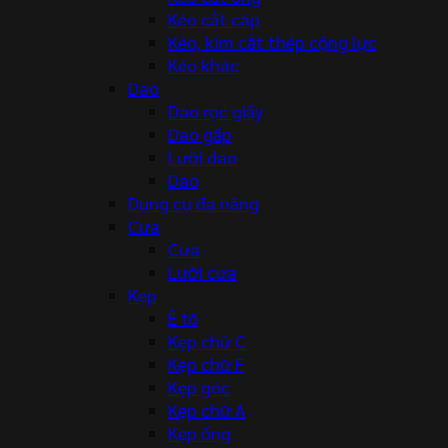
Kéo cắt cáp
Kéo, kìm cắt thép cộng lực
Kéo khác
Dao
Dao rọc giấy
Dao gấp
Lưỡi dao
Dao
Dụng cụ đa năng
Cưa
Cưa
Lưỡi cưa
Kẹp
Ê tô
Kẹp chữ C
Kẹp chữ F
Kẹp góc
Kẹp chữ A
Kẹp ống