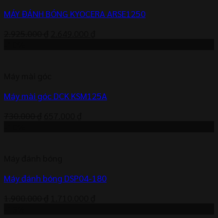
MÁY ĐÁNH BÓNG KYOCERA ARSE1250
Giá
Giá
2.925.000
₫
2.649.000
₫
gốc
hiện
-10%
là:
tại
2.925.000 ₫.
là:
Máy mài góc
2.649.000 ₫.
Máy mài góc DCK KSM125A
Giá
Giá
730.000
₫
657.000
₫
gốc
hiện
-10%
là:
tại
730.000 ₫.
là:
Máy đánh bóng
657.000 ₫.
Máy đánh bóng DSP04-180
Giá
Giá
1.900.000
₫
1.710.000
₫
gốc
hiện
-13%