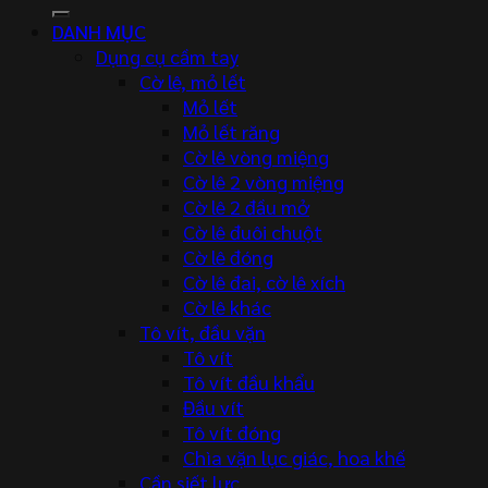
kiếm:
DANH MỤC
Dụng cụ cầm tay
Cờ lê, mỏ lết
Mỏ lết
Mỏ lết răng
Cờ lê vòng miệng
Cờ lê 2 vòng miệng
Cờ lê 2 đầu mở
Cờ lê đuôi chuột
Cờ lê đóng
Cờ lê đai, cờ lê xích
Cờ lê khác
Tô vít, đầu vặn
Tô vít
Tô vít đầu khẩu
Đầu vít
Tô vít đóng
Chìa vặn lục giác, hoa khế
Cần siết lực