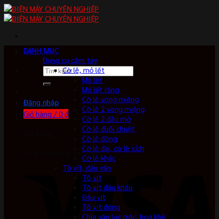
Skip
to
content
DANH MỤC
Dụng cụ cầm tay
Tìm
Cờ lê, mỏ lết
kiếm:
Mỏ lết
Mỏ lết răng
Cờ lê vòng miệng
Đăng nhập
Cờ lê 2 vòng miệng
Giỏ hàng /
0
₫
Cờ lê 2 đầu mở
Cờ lê đuôi chuột
Giỏ hàng
Cờ lê đóng
Cờ lê đai, cờ lê xích
No products in the cart.
Cờ lê khác
Tô vít, đầu vặn
Tô vít
Tô vít đầu khẩu
Đầu vít
Tô vít đóng
Chìa vặn lục giác, hoa khế