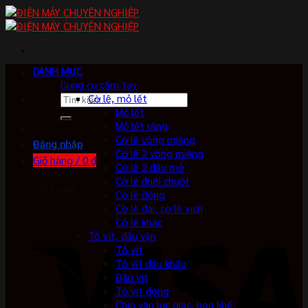
Skip
to
content
DANH MỤC
Dụng cụ cầm tay
Tìm
Cờ lê, mỏ lết
kiếm:
Mỏ lết
Mỏ lết răng
Cờ lê vòng miệng
Đăng nhập
Cờ lê 2 vòng miệng
Giỏ hàng /
0
₫
Cờ lê 2 đầu mở
Cờ lê đuôi chuột
Giỏ hàng
Cờ lê đóng
Cờ lê đai, cờ lê xích
No products in the cart.
Cờ lê khác
Tô vít, đầu vặn
Tô vít
Tô vít đầu khẩu
Đầu vít
Tô vít đóng
Chìa vặn lục giác, hoa khế