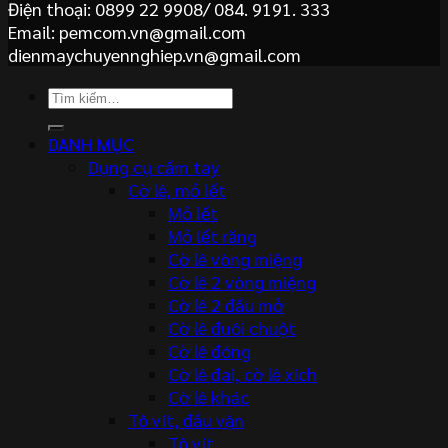
Điện thoại: 0899 22 9908/ 084. 9191. 333
Email: pemcom.vn@gmail.com
dienmaychuyennghiep.vn@gmail.com
Tìm
kiếm:
DANH MỤC
Dụng cụ cầm tay
Cờ lê, mỏ lết
Mỏ lết
Mỏ lết răng
Cờ lê vòng miệng
Cờ lê 2 vòng miệng
Cờ lê 2 đầu mở
Cờ lê đuôi chuột
Cờ lê đóng
Cờ lê đai, cờ lê xích
Cờ lê khác
Tô vít, đầu vặn
Tô vít