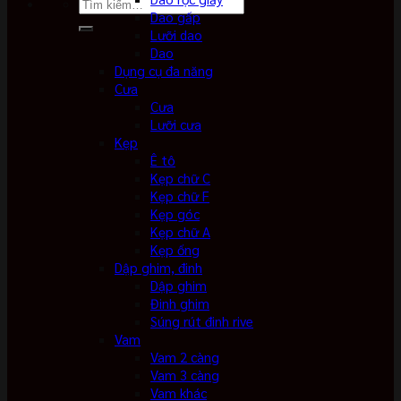
Tìm
Dao gấp
kiếm:
Lưỡi dao
Dao
Dụng cụ đa năng
Cưa
Cưa
Lưỡi cưa
Kẹp
Ê tô
Kẹp chữ C
Kẹp chữ F
Kẹp góc
Kẹp chữ A
Kẹp ống
Dập ghim, đinh
Dập ghim
Đinh ghim
Súng rút đinh rive
Vam
Vam 2 càng
Vam 3 càng
Vam khác