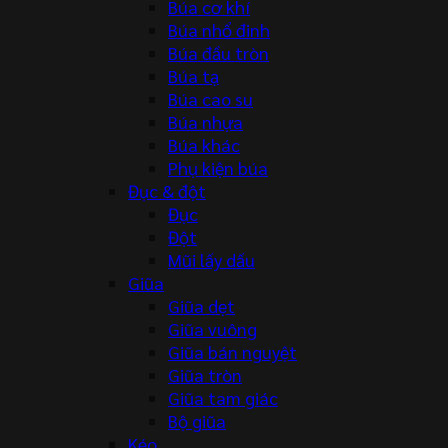
Búa cơ khí
Búa nhổ đinh
Búa đầu tròn
Búa tạ
Búa cao su
Búa nhựa
Búa khác
Phụ kiện búa
Đục & đột
Đục
Đột
Mũi lấy dấu
Giũa
Giũa dẹt
Giũa vuông
Giũa bán nguyệt
Giũa tròn
Giũa tam giác
Bộ giũa
Kéo