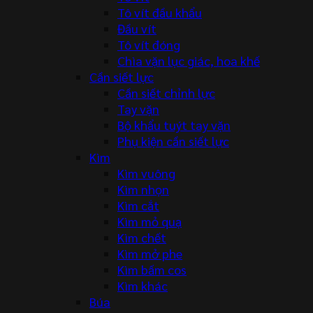
Tô vít đầu khẩu
Đầu vít
Tô vít đóng
Chìa vặn lục giác, hoa khế
Cần siết lực
Cần siết chỉnh lực
Tay vặn
Bộ khẩu tuýt tay vặn
Phụ kiện cần siết lực
Kìm
Kìm vuông
Kìm nhọn
Kìm cắt
Kìm mỏ quạ
Kìm chết
Kìm mở phe
Kìm bấm cos
Kìm khác
Búa