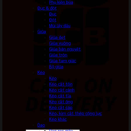
Phụ kiện búa
Đục & đột
Đục
Đột
Mũi lấy dấu
Giũa
Giũa dẹt
Giũa vuông
Giũa bán nguyệt
Giũa tròn
Giũa tam giác
Bộ giũa
Kéo
Kéo
Kéo cắt tôn
Kéo cắt cành
Kéo cắt tỉa
Kéo cắt ống
Kéo cắt cáp
Kéo, kìm cắt thép cộng lực
Kéo khác
Dao
Dao rọc giấy