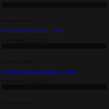
-11%
Máy khoan điện
Máy khoan Makita 6412 – 10mm
Giá
Giá
1.300.000
₫
1.155.000
₫
gốc
hiện
-3%
là:
tại
1.300.000 ₫.
là:
Máy khoan điện
1.155.000 ₫.
Máy khoan sắt Makita DS4011 – 13mm
Giá
Giá
5.300.000
₫
5.128.000
₫
gốc
hiện
-3%
là:
tại
5.300.000 ₫.
là:
Máy khoan điện
5.128.000 ₫.