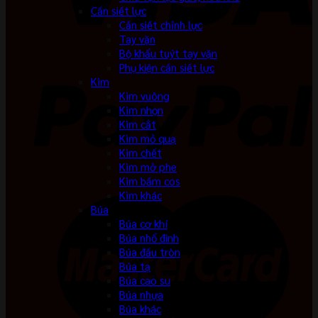
Cần siết lực
Cần siết chỉnh lực
Tay vặn
Bộ khẩu tuýt tay vặn
Phụ kiện cần siết lực
Kìm
Kìm vuông
Kìm nhọn
Kìm cắt
Kìm mỏ quạ
Kìm chết
Kìm mở phe
Kìm bấm cos
Kìm khác
Búa
Búa cơ khí
Búa nhổ đinh
Búa đầu tròn
Búa tạ
Búa cao su
Búa nhựa
Búa khác