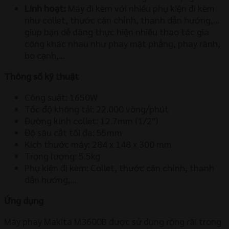
Linh hoạt:
Máy đi kèm với nhiều phụ kiện đi kèm
như collet, thước căn chỉnh, thanh dẫn hướng,…
giúp bạn dễ dàng thực hiện nhiều thao tác gia
công khác nhau như phay mặt phẳng, phay rãnh,
bo cạnh,…
Thông số kỹ thuật
Công suất: 1650W
Tốc độ không tải: 22.000 vòng/phút
Đường kính collet: 12.7mm (1/2″)
Độ sâu cắt tối đa: 55mm
Kích thước máy: 284 x 148 x 300 mm
Trọng lượng: 5.5kg
Phụ kiện đi kèm: Collet, thước căn chỉnh, thanh
dẫn hướng,…
Ứng dụng
Máy phay Makita M3600B được sử dụng rộng rãi trong