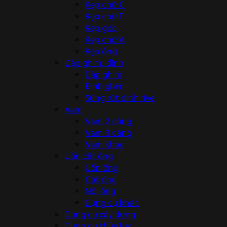
Kẹp chữ C
Kẹp chữ F
Kẹp góc
Kẹp chữ A
Kẹp ống
Dập ghim, đinh
Dập ghim
Đinh ghim
Súng rút đinh rive
Vam
Vam 2 càng
Vam 3 càng
Vam khác
Uốn cắt ống
Uốn ống
Cắt ống
Nối ống
Dụng cụ khác
Dụng cụ xây dựng
Dụng cụ thủy lực