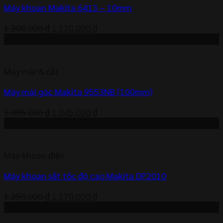
Máy khoan Makita 6413 – 10mm
Giá
Giá
1.200.000
₫
1.170.000
₫
gốc
hiện
-4%
là:
tại
1.200.000 ₫.
là:
Máy mài & cắt
1.170.000 ₫.
Máy mài góc Makita 9553NB (100mm)
Giá
Giá
1.085.000
₫
1.045.000
₫
gốc
hiện
-6%
là:
tại
1.085.000 ₫.
là:
Máy khoan điện
1.045.000 ₫.
Máy khoan sắt tốc độ cao Makita DP2010
Giá
Giá
1.250.000
₫
1.170.000
₫
gốc
hiện
-4%
là:
tại