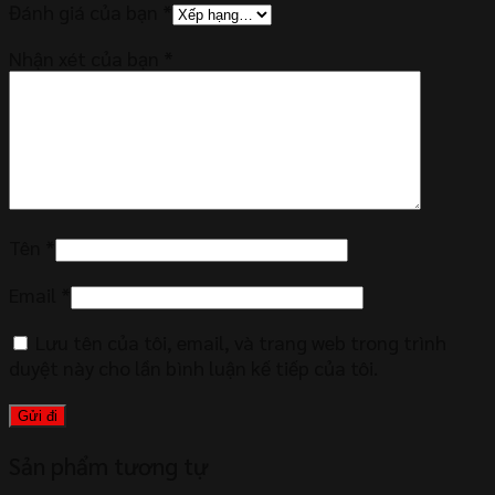
Đánh giá của bạn
*
Nhận xét của bạn
*
Tên
*
Email
*
Lưu tên của tôi, email, và trang web trong trình
duyệt này cho lần bình luận kế tiếp của tôi.
Sản phẩm tương tự