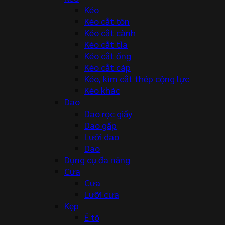
Kéo
Kéo cắt tôn
Kéo cắt cành
Kéo cắt tỉa
Kéo cắt ống
Kéo cắt cáp
Kéo, kìm cắt thép cộng lực
Kéo khác
Dao
Dao rọc giấy
Dao gấp
Lưỡi dao
Dao
Dụng cụ đa năng
Cưa
Cưa
Lưỡi cưa
Kẹp
Ê tô