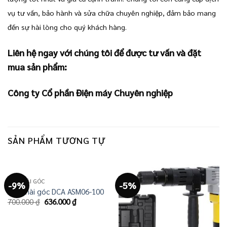
vụ tư vấn, bảo hành và sửa chữa chuyên nghiệp, đảm bảo mang
đến sự hài lòng cho quý khách hàng.
Liên hệ ngay với chúng tôi để được tư vấn và đặt
mua sản phẩm:
Công ty Cổ phần Điện máy Chuyên nghiệp
SẢN PHẨM TƯƠNG TỰ
MÁY MÀI GÓC
-9%
-5%
Máy mài góc DCA ASM06-100
Giá
Giá
700.000
₫
636.000
₫
gốc
hiện
là:
tại
700.000 ₫.
là: