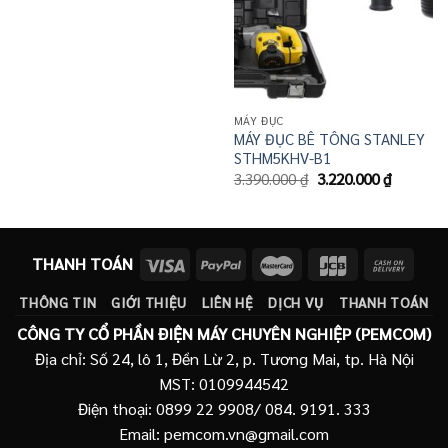
636.000 ₫.
MÁY ĐỤC
MÁY ĐỤC BÊ TÔNG STANLEY
STHM5KHV-B1
Giá
Giá
3.390.000
₫
3.220.000
₫
gốc
hiện
là:
tại
3.390.000 ₫.
là:
3.220.00
THANH TOÁN
THÔNG TIN
GIỚI THIỆU
LIÊN HỆ
DỊCH VỤ
THANH TOÁN
CÔNG TY CỔ PHẦN ĐIỆN MÁY CHUYÊN NGHIỆP (PEMCOM)
Địa chỉ: Số 24, lô 1, Đền Lừ 2, p. Tương Mai, tp. Hà Nội
MST: 0109944542
Điện thoại: 0899 22 9908/ 084. 9191. 333
Email: pemcom.vn@gmail.com