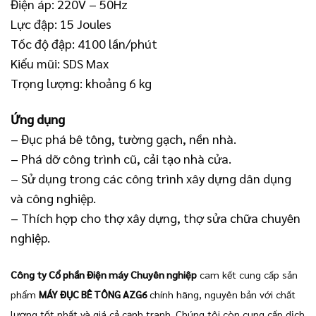
Điện áp: 220V – 50Hz
Lực đập: 15 Joules
Tốc độ đập: 4100 lần/phút
Kiểu mũi: SDS Max
Trọng lượng: khoảng 6 kg
Ứng dụng
– Đục phá bê tông, tường gạch, nền nhà.
– Phá dỡ công trình cũ, cải tạo nhà cửa.
– Sử dụng trong các công trình xây dựng dân dụng
và công nghiệp.
– Thích hợp cho thợ xây dựng, thợ sửa chữa chuyên
nghiệp.
Công ty Cổ phần Điện máy Chuyên nghiệp
cam kết cung cấp sản
phẩm
MÁY ĐỤC BÊ TÔNG AZG6
chính hãng, nguyên bản với chất
lượng tốt nhất và giá cả cạnh tranh. Chúng tôi còn cung cấp dịch