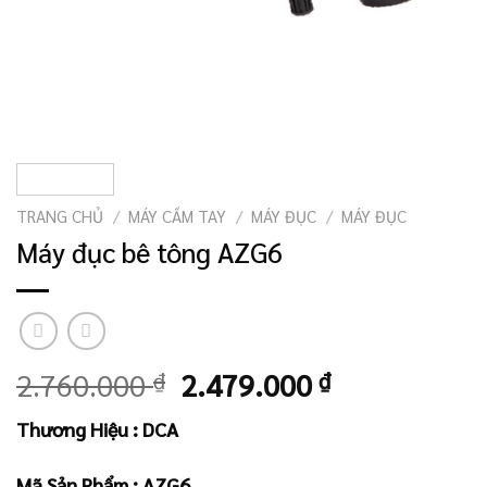
TRANG CHỦ
/
MÁY CẦM TAY
/
MÁY ĐỤC
/
MÁY ĐỤC
Máy đục bê tông AZG6
Giá
Giá
2.760.000
₫
2.479.000
₫
gốc
hiện
Thương Hiệu : DCA
là:
tại
2.760.000 ₫.
là:
Mã Sản Phẩm : AZG6