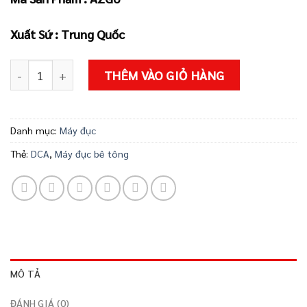
2.479.000 ₫
Xuất Sứ : Trung Quốc
Máy đục bê tông AZG6 số lượng
THÊM VÀO GIỎ HÀNG
Danh mục:
Máy đục
Thẻ:
DCA
,
Máy đục bê tông
MÔ TẢ
ĐÁNH GIÁ (0)