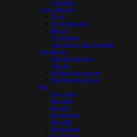
Cờ lê khác
Tô vít, đầu vặn
Tô vít
Tô vít đầu khẩu
Đầu vít
Tô vít đóng
Chìa vặn lục giác, hoa khế
Cần siết lực
Cần siết chỉnh lực
Tay vặn
Bộ khẩu tuýt tay vặn
Phụ kiện cần siết lực
Kìm
Kìm vuông
Kìm nhọn
Kìm cắt
Kìm mỏ quạ
Kìm chết
Kìm mở phe
Kìm bấm cos