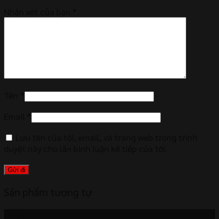
Nhận xét của bạn
*
Tên
*
Email
*
Lưu tên của tôi, email, và trang web trong trình
duyệt này cho lần bình luận kế tiếp của tôi.
Sản phẩm tương tự
-2%