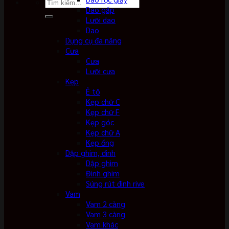
Tìm
Dao gấp
kiếm:
Lưỡi dao
Dao
Dụng cụ đa năng
Cưa
Cưa
Lưỡi cưa
Kẹp
Ê tô
Kẹp chữ C
Kẹp chữ F
Kẹp góc
Kẹp chữ A
Kẹp ống
Dập ghim, đinh
Dập ghim
Đinh ghim
Súng rút đinh rive
Vam
Vam 2 càng
Vam 3 càng
Vam khác