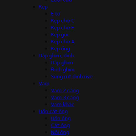
Kẹp
Ê tô
Kẹp chữ C
Kẹp chữ F
Kẹp góc
Kẹp chữ A
Kẹp ống
Dập ghim, đinh
Dập ghim
Đinh ghim
Súng rút đinh rive
Vam
Vam 2 càng
Vam 3 càng
Vam khác
Uốn cắt ống
Uốn ống
Cắt ống
Nối ống