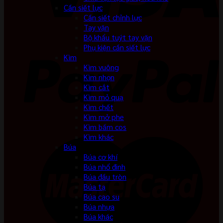
Cần siết lực
Cần siết chỉnh lực
Tay vặn
Bộ khẩu tuýt tay vặn
Phụ kiện cần siết lực
Kìm
Kìm vuông
Kìm nhọn
Kìm cắt
Kìm mỏ quạ
Kìm chết
Kìm mở phe
Kìm bấm cos
Kìm khác
Búa
Búa cơ khí
Búa nhổ đinh
Búa đầu tròn
Búa tạ
Búa cao su
Búa nhựa
Búa khác