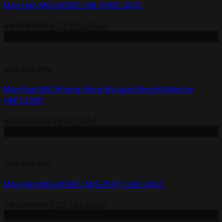
Máy Hàn MIG MODEL NB-500E JASIC
Giá
Giá
29.775.000
₫
27.393.000
₫
gốc
hiện
-2%
là:
tại
29.775.000 ₫.
là:
Máy hàn Mig
27.393.000 ₫.
Máy hàn MIG không dùng khí que Hồng Ký Master
HKF1200S
Giá
Giá
2.890.000
₫
2.832.000
₫
gốc
hiện
-8%
là:
tại
2.890.000 ₫.
là:
Máy hàn Mig
2.832.000 ₫.
Máy Hàn MIG MODEL MIG250P J249 JASIC
Giá
Giá
24.330.000
₫
22.384.000
₫
gốc
hiện
-9%