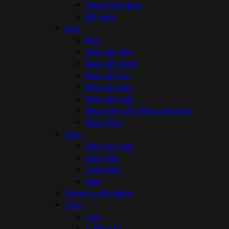
Giũa tam giác
Bộ giũa
Kéo
Kéo
Kéo cắt tôn
Kéo cắt cành
Kéo cắt tỉa
Kéo cắt ống
Kéo cắt cáp
Kéo, kìm cắt thép cộng lực
Kéo khác
Dao
Dao rọc giấy
Dao gấp
Lưỡi dao
Dao
Dụng cụ đa năng
Cưa
Cưa
Lưỡi cưa