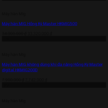
Máy hàn Mig
Máy hàn MIG Hồng Ký Master HKMIG500
Giá
Giá
34.000.000
₫
33.320.000
₫
gốc
hiện
-2%
là:
tại
34.000.000 ₫.
là:
Máy hàn Mig
33.320.000 ₫.
Máy hàn MIG không dùng khí đa năng Hồng Ký Master
digital HKMIG200D
Giá
Giá
7.900.000
₫
7.742.000
₫
gốc
hiện
-8%
là:
tại
7.900.000 ₫.
là:
Máy hàn Mig
7.742.000 ₫.