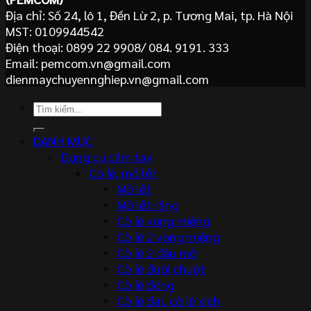
Địa chỉ: Số 24, lô 1, Đền Lừ 2, p. Tương Mai, tp. Hà Nội
MST: 0109944542
Điện thoại: 0899 22 9908/ 084. 9191. 333
Email: pemcom.vn@gmail.com
dienmaychuyennghiep.vn@gmail.com
Tìm
kiếm:
DANH MỤC
Dụng cụ cầm tay
Cờ lê, mỏ lết
Mỏ lết
Mỏ lết răng
Cờ lê vòng miệng
Cờ lê 2 vòng miệng
Cờ lê 2 đầu mở
Cờ lê đuôi chuột
Cờ lê đóng
Cờ lê đai, cờ lê xích