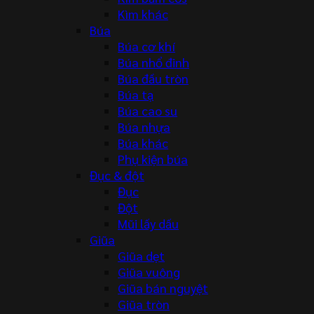
Kìm khác
Búa
Búa cơ khí
Búa nhổ đinh
Búa đầu tròn
Búa tạ
Búa cao su
Búa nhựa
Búa khác
Phụ kiện búa
Đục & đột
Đục
Đột
Mũi lấy dấu
Giũa
Giũa dẹt
Giũa vuông
Giũa bán nguyệt
Giũa tròn