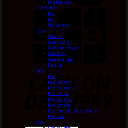
Phụ kiện búa
Đục & đột
Đục
Đột
Mũi lấy dấu
Giũa
Giũa dẹt
Giũa vuông
Giũa bán nguyệt
Giũa tròn
Giũa tam giác
Bộ giũa
Kéo
Kéo
Kéo cắt tôn
Kéo cắt cành
Kéo cắt tỉa
Kéo cắt ống
Kéo cắt cáp
Kéo, kìm cắt thép cộng lực
Kéo khác
Dao
Dao rọc giấy