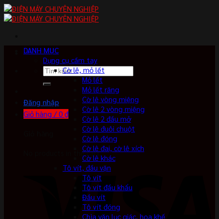
Skip
to
content
DANH MỤC
Dụng cụ cầm tay
Tìm
Cờ lê, mỏ lết
kiếm:
Mỏ lết
Mỏ lết răng
Cờ lê vòng miệng
Đăng nhập
Cờ lê 2 vòng miệng
Giỏ hàng /
0
₫
Cờ lê 2 đầu mở
Cờ lê đuôi chuột
Giỏ hàng
Cờ lê đóng
Cờ lê đai, cờ lê xích
No products in the cart.
Cờ lê khác
Tô vít, đầu vặn
Tô vít
Tô vít đầu khẩu
Đầu vít
Tô vít đóng
Chìa vặn lục giác, hoa khế