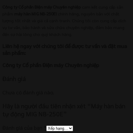
Công ty Cổ phần Điện máy Chuyên nghiệp
cam kết cung cấp sản
phẩm
máy hàn MIG NB-250EI
chính hãng, nguyên bản với chất
lượng tốt nhất và giá cả cạnh tranh. Chúng tôi còn cung cấp dịch
vụ tư vấn, bảo hành và sửa chữa chuyên nghiệp, đảm bảo mang
đến sự hài lòng cho quý khách hàng.
Liên hệ ngay với chúng tôi để được tư vấn và đặt mua
sản phẩm:
Công ty Cổ phần Điện máy Chuyên nghiệp
Đánh giá
Chưa có đánh giá nào.
Hãy là người đầu tiên nhận xét “Máy hàn bán
tự động MIG NB-250E”
Đánh giá của bạn
*