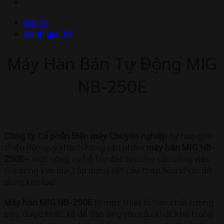
MIG
NB-
Mô tả
250E
Đánh giá (0)
số
lượng
Máy Hàn Bán Tự Động MIG
NB-250E
Công ty Cổ phần Điện máy Chuyên nghiệp
tự hào giới
thiệu đến quý khách hàng sản phẩm
máy hàn MIG NB-
250E
–
một công cụ hỗ trợ đắc lực cho các công việc
Gia công kim loại,Lắp dựng kết cấu thép,Sửa chữa đồ
dùng kim loại
Máy hàn MIG NB-250E
là một thiết bị hàn chất lượng
cao, được thiết kế để đáp ứng yêu cầu khắt khe trong