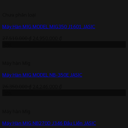
là:
tại
24.330.000 ₫.
là:
Chưa phân loại
22.384.000 ₫.
Máy Hàn MIG MODEL MIG350 J1601 JASIC
Giá
Giá
27.510.000
₫
24.950.000
₫
gốc
hiện
-8%
là:
tại
27.510.000 ₫.
là:
Máy hàn Mig
24.950.000 ₫.
Máy Hàn MIG MODEL NB-350E JASIC
Giá
Giá
26.350.000
₫
24.246.000
₫
gốc
hiện
-8%
là:
tại
26.350.000 ₫.
là:
Máy hàn Mig
24.246.000 ₫.
Máy Hàn MIG NB270D J346 Đầu Liền JASIC