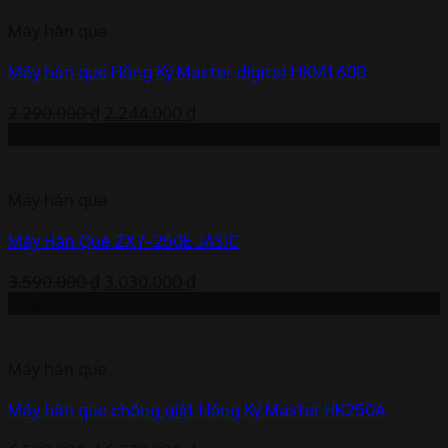
1.609.000 ₫.
là:
Máy hàn que
1.490.000 ₫.
Máy hàn que Hồng Ký Master digital HKM160D
Giá
Giá
2.290.000
₫
2.244.000
₫
gốc
hiện
-16%
là:
tại
2.290.000 ₫.
là:
Máy hàn que
2.244.000 ₫.
Máy Hàn Que ZX7-250E JASIC
Giá
Giá
3.590.000
₫
3.030.000
₫
gốc
hiện
-2%
là:
tại
3.590.000 ₫.
là:
Máy hàn que
3.030.000 ₫.
Máy hàn que chống giật Hồng Ký Master HK250A