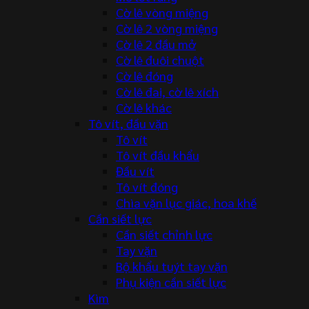
Cờ lê vòng miệng
Cờ lê 2 vòng miệng
Cờ lê 2 đầu mở
Cờ lê đuôi chuột
Cờ lê đóng
Cờ lê đai, cờ lê xích
Cờ lê khác
Tô vít, đầu vặn
Tô vít
Tô vít đầu khẩu
Đầu vít
Tô vít đóng
Chìa vặn lục giác, hoa khế
Cần siết lực
Cần siết chỉnh lực
Tay vặn
Bộ khẩu tuýt tay vặn
Phụ kiện cần siết lực
Kìm