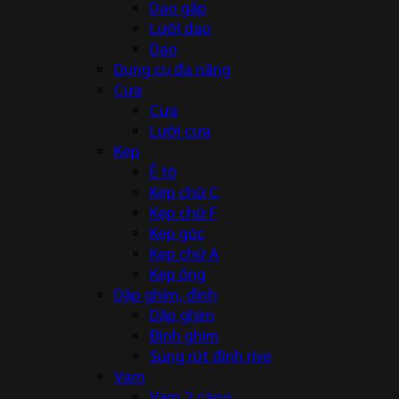
Dao gấp
Lưỡi dao
Dao
Dụng cụ đa năng
Cưa
Cưa
Lưỡi cưa
Kẹp
Ê tô
Kẹp chữ C
Kẹp chữ F
Kẹp góc
Kẹp chữ A
Kẹp ống
Dập ghim, đinh
Dập ghim
Đinh ghim
Súng rút đinh rive
Vam
Vam 2 càng