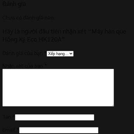
Đánh giá
Chưa có đánh giá nào.
Hãy là người đầu tiên nhận xét “Máy hàn que
Hồng Ký Eco HK120A”
Đánh giá của bạn
*
Nhận xét của bạn
*
Tên
*
Email
*