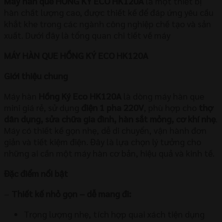
Máy hàn que HỒNG KÝ ECO HK120A
là một thiết bị
hàn chất lượng cao, được thiết kế để đáp ứng yêu cầu
khắt khe trong các ngành công nghiệp chế tạo và sản
xuất. Dưới đây là tổng quan chi tiết về máy
MÁY HÀN QUE HỒNG KÝ ECO HK120A
Giới thiệu chung
Máy hàn
Hồng Ký Eco HK120A
là dòng máy hàn que
mini giá rẻ, sử dụng
điện 1 pha 220V
, phù hợp cho
thợ
dân dụng, sửa chữa gia đình, hàn sắt mỏng, cơ khí nhẹ
.
Máy có thiết kế gọn nhẹ, dễ di chuyển, vận hành đơn
giản và tiết kiệm điện. Đây là lựa chọn lý tưởng cho
những ai cần một máy hàn cơ bản, hiệu quả và kinh tế.
Đặc điểm nổi bật
–
Thiết kế nhỏ gọn – dễ mang đi:
Trọng lượng nhẹ, tích hợp quai xách tiện dụng