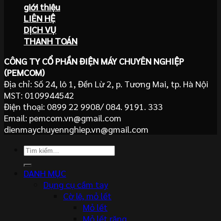
giới thiệu
LIÊN HỆ
DỊCH VỤ
THANH TOÁN
CÔNG TY CỔ PHẦN ĐIỆN MÁY CHUYÊN NGHIỆP
(PEMCOM)
Địa chỉ: Số 24, lô 1, Đền Lừ 2, p. Tương Mai, tp. Hà Nội
MST: 0109944542
Điện thoại: 0899 22 9908/ 084. 9191. 333
Email: pemcom.vn@gmail.com
dienmaychuyennghiep.vn@gmail.com
Tìm
kiếm:
DANH MỤC
Dụng cụ cầm tay
Cờ lê, mỏ lết
Mỏ lết
Mỏ lết răng