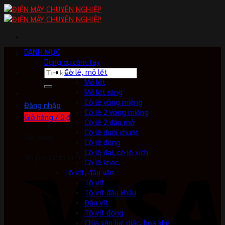
Skip
to
content
DANH MỤC
Dụng cụ cầm tay
Tìm
Cờ lê, mỏ lết
kiếm:
Mỏ lết
Mỏ lết răng
Cờ lê vòng miệng
Đăng nhập
Cờ lê 2 vòng miệng
Giỏ hàng /
0
₫
Cờ lê 2 đầu mở
Cờ lê đuôi chuột
Giỏ hàng
Cờ lê đóng
Cờ lê đai, cờ lê xích
No products in the cart.
Cờ lê khác
Tô vít, đầu vặn
Tô vít
Tô vít đầu khẩu
Đầu vít
Tô vít đóng
Chìa vặn lục giác, hoa khế