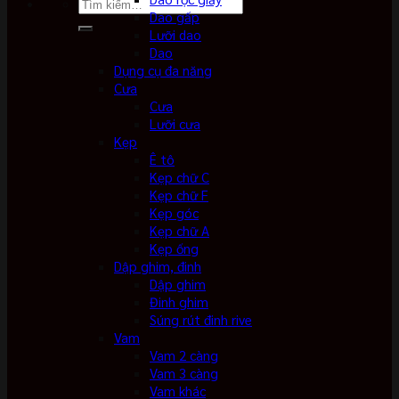
Tìm
Dao gấp
kiếm:
Lưỡi dao
Dao
Dụng cụ đa năng
Cưa
Cưa
Lưỡi cưa
Kẹp
Ê tô
Kẹp chữ C
Kẹp chữ F
Kẹp góc
Kẹp chữ A
Kẹp ống
Dập ghim, đinh
Dập ghim
Đinh ghim
Súng rút đinh rive
Vam
Vam 2 càng
Vam 3 càng
Vam khác