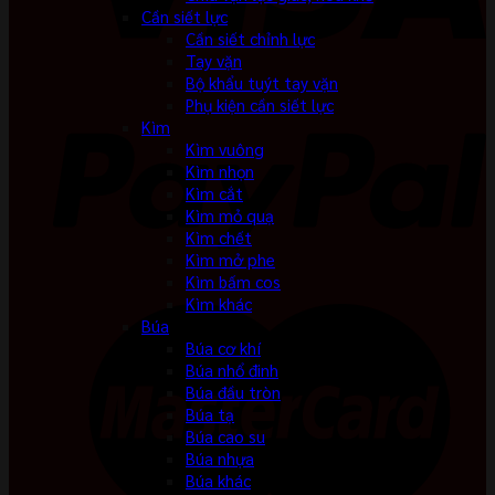
Cần siết lực
Cần siết chỉnh lực
Tay vặn
Bộ khẩu tuýt tay vặn
Phụ kiện cần siết lực
Kìm
Kìm vuông
Kìm nhọn
Kìm cắt
Kìm mỏ quạ
Kìm chết
Kìm mở phe
Kìm bấm cos
Kìm khác
Búa
Búa cơ khí
Búa nhổ đinh
Búa đầu tròn
Búa tạ
Búa cao su
Búa nhựa
Búa khác