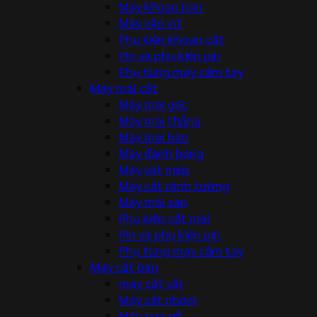
Máy khoan bàn
Máy vặn vít
Phụ kiện khoan cắt
Pin và phụ kiện pin
Phụ tùng máy cầm tay
Máy mài cắt
Máy mài góc
Máy mài thẳng
Máy mài bàn
Máy đánh bóng
Máy vát mép
Máy cắt rãnh tường
Máy mài sàn
Phụ kiện cắt mài
Pin và phụ kiện pin
Phụ tùng máy cầm tay
Máy cắt bàn
máy cắt sắt
Máy cắt nhôm
Máy cưa gỗ