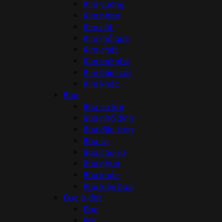
Kìm vuông
Kìm nhọn
Kìm cắt
Kìm mỏ quạ
Kìm chết
Kìm mở phe
Kìm bấm cos
Kìm khác
Búa
Búa cơ khí
Búa nhổ đinh
Búa đầu tròn
Búa tạ
Búa cao su
Búa nhựa
Búa khác
Phụ kiện búa
Đục & đột
Đục
Đột