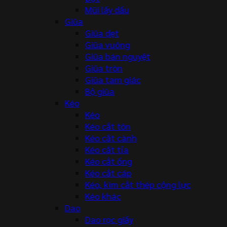
Mũi lấy dấu
Giũa
Giũa dẹt
Giũa vuông
Giũa bán nguyệt
Giũa tròn
Giũa tam giác
Bộ giũa
Kéo
Kéo
Kéo cắt tôn
Kéo cắt cành
Kéo cắt tỉa
Kéo cắt ống
Kéo cắt cáp
Kéo, kìm cắt thép cộng lực
Kéo khác
Dao
Dao rọc giấy