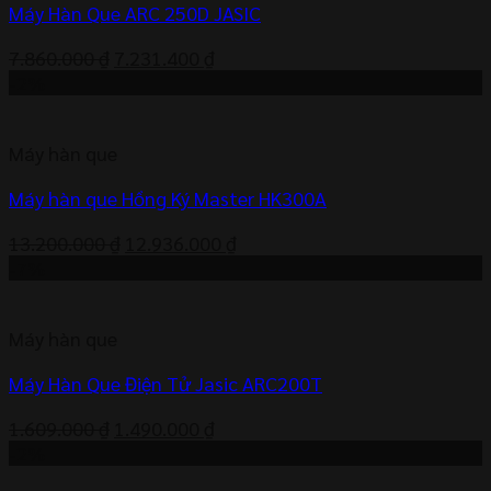
Máy Hàn Que ARC 250D JASIC
Giá
Giá
7.860.000
₫
7.231.400
₫
gốc
hiện
-2%
là:
tại
7.860.000 ₫.
là:
Máy hàn que
7.231.400 ₫.
Máy hàn que Hồng Ký Master HK300A
Giá
Giá
13.200.000
₫
12.936.000
₫
gốc
hiện
-7%
là:
tại
13.200.000 ₫.
là:
Máy hàn que
12.936.000 ₫.
Máy Hàn Que Điện Tử Jasic ARC200T
Giá
Giá
1.609.000
₫
1.490.000
₫
gốc
hiện
-2%
là:
tại