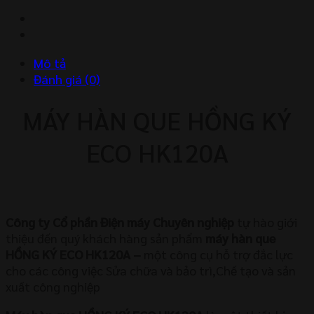
Hồng
Ký
Eco
HK120A
Mô tả
số
Đánh giá (0)
lượng
MÁY HÀN QUE HỒNG KÝ
ECO HK120A
Công ty Cổ phần Điện máy Chuyên nghiệp
tự hào giới
thiệu đến quý khách hàng sản phẩm
máy hàn que
HỒNG KÝ ECO HK120A –
một công cụ hỗ trợ đắc lực
cho các công việc Sửa chữa và bảo trì,Chế tạo và sản
xuất công nghiệp