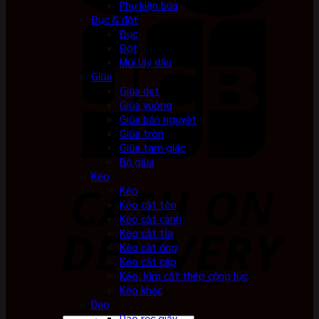
Phụ kiện búa
Đục & đột
Đục
Đột
Mũi lấy dấu
Giũa
Giũa dẹt
Giũa vuông
Giũa bán nguyệt
Giũa tròn
Giũa tam giác
Bộ giũa
Kéo
Kéo
Kéo cắt tôn
Kéo cắt cành
Kéo cắt tỉa
Kéo cắt ống
Kéo cắt cáp
Kéo, kìm cắt thép cộng lực
Kéo khác
Dao
Dao rọc giấy