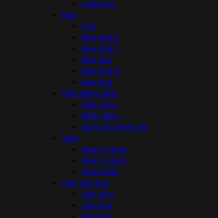
Lưỡi cưa
Kẹp
Ê tô
Kẹp chữ C
Kẹp chữ F
Kẹp góc
Kẹp chữ A
Kẹp ống
Dập ghim, đinh
Dập ghim
Đinh ghim
Súng rút đinh rive
Vam
Vam 2 càng
Vam 3 càng
Vam khác
Uốn cắt ống
Uốn ống
Cắt ống
Nối ống