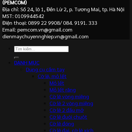
(PEMCOM)
Địa chỉ: Số 24, lô 1, Đền Lừ 2, p. Tương Mai, tp. Hà Nội
MST: 0109944542
Điện thoại: 0899 22 9908/ 084. 9191. 333
Email: pemcom.vn@gmail.com
dienmaychuyennghiep.vn@gmail.com
Tìm
kiếm:
DANH MỤC
Dụng cụ cầm tay
Cờ lê, mỏ lết
Mỏ lết
Mỏ lết răng
Cờ lê vòng miệng
Cờ lê 2 vòng miệng
Cờ lê 2 đầu mở
Cờ lê đuôi chuột
Cờ lê đóng
Cờ lê đai, cờ lê xích