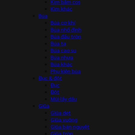
Kìm bấm cos
Kìm khác
Búa
Búa cơ khí
Búa nhổ đinh
Búa đầu tròn
Búa tạ
Búa cao su
Búa nhựa
Búa khác
Phụ kiện búa
Đục & đột
Đục
Đột
Mũi lấy dấu
Giũa
Giũa dẹt
Giũa vuông
Giũa bán nguyệt
Giũa tròn