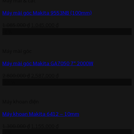
Máy mài & cắt
1.186.000 ₫.
Máy mài góc Makita 9553NB (100mm)
Giá
Giá
1.085.000
₫
1.045.000
₫
gốc
hiện
-8%
là:
tại
1.085.000 ₫.
là:
Máy mài góc
1.045.000 ₫.
Máy mài góc Makita GA7050 7″ 2000W
Giá
Giá
2.800.000
₫
2.587.000
₫
gốc
hiện
-11%
là:
tại
2.800.000 ₫.
là:
Máy khoan điện
2.587.000 ₫.
Máy khoan Makita 6412 – 10mm
Giá
Giá
1.300.000
₫
1.155.000
₫
gốc
hiện
-4%