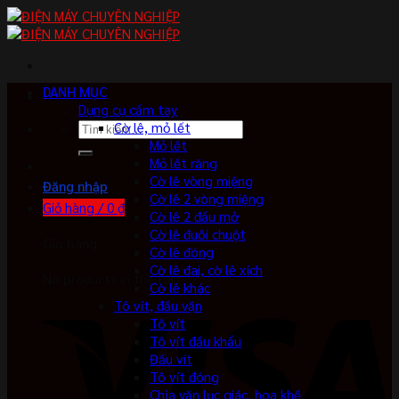
Skip
to
content
DANH MỤC
Dụng cụ cầm tay
Tìm
Cờ lê, mỏ lết
kiếm:
Mỏ lết
Mỏ lết răng
Cờ lê vòng miệng
Đăng nhập
Cờ lê 2 vòng miệng
Giỏ hàng /
0
₫
Cờ lê 2 đầu mở
Cờ lê đuôi chuột
Giỏ hàng
Cờ lê đóng
Cờ lê đai, cờ lê xích
No products in the cart.
Cờ lê khác
Tô vít, đầu vặn
Tô vít
Tô vít đầu khẩu
Đầu vít
Tô vít đóng
Chìa vặn lục giác, hoa khế