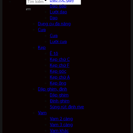
Tìm
Dao gấp
kiếm:
Lưỡi dao
Dao
Dụng cụ đa năng
Cưa
Cưa
Lưỡi cưa
Kẹp
Ê tô
Kẹp chữ C
Kẹp chữ F
Kẹp góc
Kẹp chữ A
Kẹp ống
Dập ghim, đinh
Dập ghim
Đinh ghim
Súng rút đinh rive
Vam
Vam 2 càng
Vam 3 càng
Vam khác