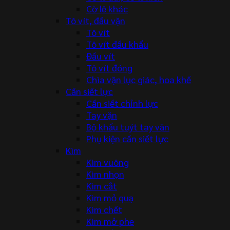
Cờ lê khác
Tô vít, đầu vặn
Tô vít
Tô vít đầu khẩu
Đầu vít
Tô vít đóng
Chìa vặn lục giác, hoa khế
Cần siết lực
Cần siết chỉnh lực
Tay vặn
Bộ khẩu tuýt tay vặn
Phụ kiện cần siết lực
Kìm
Kìm vuông
Kìm nhọn
Kìm cắt
Kìm mỏ quạ
Kìm chết
Kìm mở phe