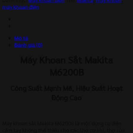
Tay
máy khoan điện
Cầm
Makita
M6200B
số
Mô tả
lượng
Đánh giá (0)
Máy Khoan Sắt Makita
M6200B
Công Suất Mạnh Mẽ, Hiệu Suất Hoạt
Động Cao
Máy khoan sắt Makita M6200B là một dụng cụ điện
cầm tay không thể thiếu cho các thợ cơ khí, thợ sửa