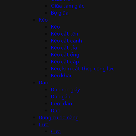
Giũa tam giác
Bộ giũa
Kéo
Kéo
Kéo cắt tôn
Kéo cắt cành
Kéo cắt tỉa
Kéo cắt ống
Kéo cắt cáp
Kéo, kìm cắt thép cộng lực
Kéo khác
Dao
Dao rọc giấy
Dao gấp
Lưỡi dao
Dao
Dụng cụ đa năng
Cưa
Cưa