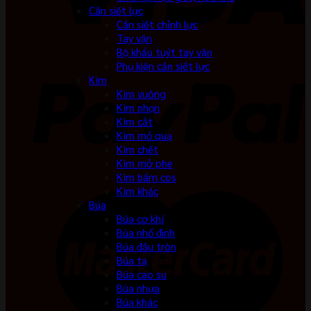
Cần siết lực
Cần siết chỉnh lực
Tay vặn
Bộ khẩu tuýt tay vặn
Phụ kiện cần siết lực
Kìm
Kìm vuông
Kìm nhọn
Kìm cắt
Kìm mỏ quạ
Kìm chết
Kìm mở phe
Kìm bấm cos
Kìm khác
Búa
Búa cơ khí
Búa nhổ đinh
Búa đầu tròn
Búa tạ
Búa cao su
Búa nhựa
Búa khác