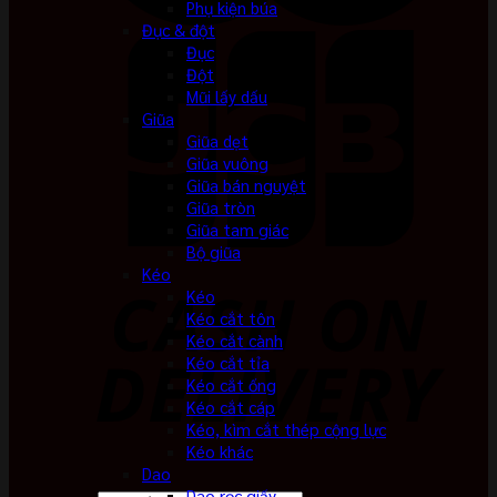
Phụ kiện búa
Đục & đột
Đục
Đột
Mũi lấy dấu
Giũa
Giũa dẹt
Giũa vuông
Giũa bán nguyệt
Giũa tròn
Giũa tam giác
Bộ giũa
Kéo
Kéo
Kéo cắt tôn
Kéo cắt cành
Kéo cắt tỉa
Kéo cắt ống
Kéo cắt cáp
Kéo, kìm cắt thép cộng lực
Kéo khác
Dao
Dao rọc giấy