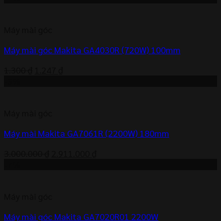
là:
tại
1.300.000 ₫.
là:
Máy mài góc
1.155.000 ₫.
Máy mài góc Makita GA4030R (720W) 100mm
Giá
Giá
1.300
₫
1.247
₫
gốc
hiện
-3%
là:
tại
1.300 ₫.
là:
Máy mài góc
1.247 ₫.
Máy mài Makita GA7061R (2200W) 180mm
Giá
Giá
3.000.000
₫
2.911.000
₫
gốc
hiện
-7%
là:
tại
3.000.000 ₫.
là:
Máy mài góc
2.911.000 ₫.
Máy mài góc Makita GA7020R01 2200W