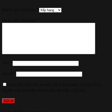
Đánh giá của bạn
*
Nhận xét của bạn
*
Tên
*
Email
*
Lưu tên của tôi, email, và trang web trong trình
duyệt này cho lần bình luận kế tiếp của tôi.