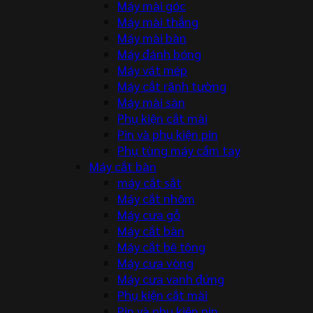
Máy mài góc
Máy mài thẳng
Máy mài bàn
Máy đánh bóng
Máy vát mép
Máy cắt rãnh tường
Máy mài sàn
Phụ kiện cắt mài
Pin và phụ kiện pin
Phụ tùng máy cầm tay
Máy cắt bàn
máy cắt sắt
Máy cắt nhôm
Máy cưa gỗ
Máy cắt bàn
Máy cắt bê tông
Máy cưa vòng
Máy cưa vanh đứng
Phụ kiện cắt mài
Pin và phụ kiện pin