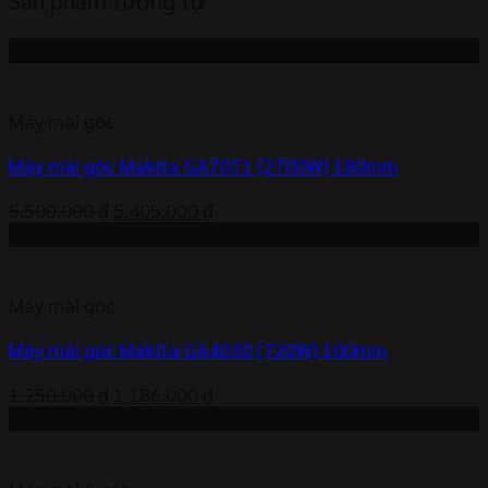
Sản phẩm tương tự
-2%
Máy mài góc
Máy mài góc Makita GA7071 (2700W) 180mm
Giá
Giá
5.500.000
₫
5.405.000
₫
gốc
hiện
-5%
là:
tại
5.500.000 ₫.
là:
Máy mài góc
5.405.000 ₫.
Máy mài góc Makita GA4030 (720W) 100mm
Giá
Giá
1.250.000
₫
1.186.000
₫
gốc
hiện
-4%
là:
tại
1.250.000 ₫.
là: