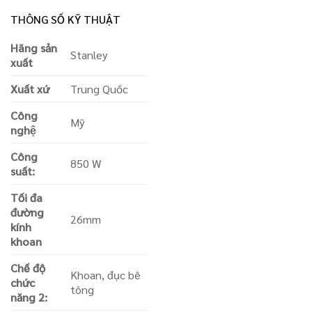
THÔNG SỐ KỸ THUẬT
Hãng sản
Stanley
xuất
Xuất xứ
Trung Quốc
Công
Mỹ
nghệ
Công
850 W
suất:
Tối đa
đường
26mm
kính
khoan
Chế độ
Khoan, đục bê
chức
tông
năng 2: