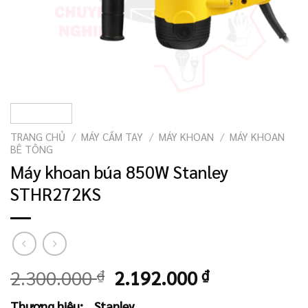
TRANG CHỦ
/
MÁY CẦM TAY
/
MÁY KHOAN
/
MÁY KHOAN
BÊ TÔNG
Máy khoan búa 850W Stanley
STHR272KS
Giá
Giá
2.300.000
₫
2.192.000
₫
gốc
hiện
Thương hiệu:
Stanley