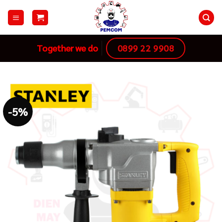
Skip
to
content
0899 22 9908
Together we do
-5%