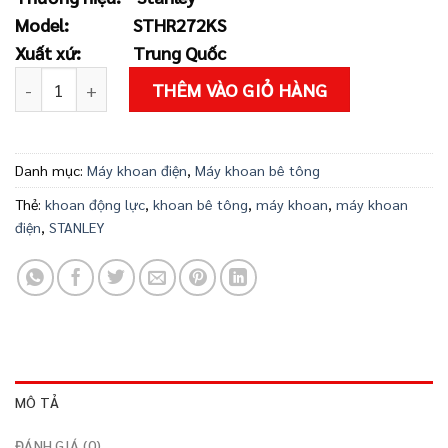
là:
tại
Model:
STHR272KS
2.300.000 ₫.
là:
Xuất xứ:
Trung Quốc
2.192.000 ₫
Máy khoan búa 850W Stanley STHR272KS số lượng
THÊM VÀO GIỎ HÀNG
Danh mục:
Máy khoan điện
,
Máy khoan bê tông
Thẻ:
khoan động lực
,
khoan bê tông
,
máy khoan
,
máy khoan
điện
,
STANLEY
MÔ TẢ
ĐÁNH GIÁ (0)