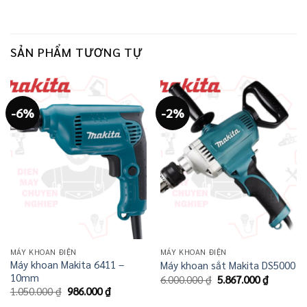
SẢN PHẨM TƯƠNG TỰ
-6%
-2%
MÁY KHOAN ĐIỆN
MÁY KHOAN ĐIỆN
Máy khoan Makita 6411 –
Máy khoan sắt Makita DS5000
10mm
Giá
Giá
6.000.000
₫
5.867.000
₫
gốc
hiện
Giá
Giá
1.050.000
₫
986.000
₫
là:
tại
gốc
hiện