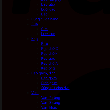
Dao gấp
Lưỡi dao
Dao
Dụng cụ đa năng
Cưa
Cưa
Lưỡi cưa
Kẹp
Ê tô
Kẹp chữ C
Kẹp chữ F
Kẹp góc
Kẹp chữ A
Kẹp ống
Dập ghim, đinh
Dập ghim
Đinh ghim
Súng rút đinh rive
Vam
Vam 2 càng
Vam 3 càng
Vam khác