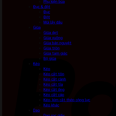
Phụ kiện búa
Đục & đột
Đục
Đột
Mũi lấy dấu
Giũa
Giũa dẹt
Giũa vuông
Giũa bán nguyệt
Giũa tròn
Giũa tam giác
Bộ giũa
Kéo
Kéo
Kéo cắt tôn
Kéo cắt cành
Kéo cắt tỉa
Kéo cắt ống
Kéo cắt cáp
Kéo, kìm cắt thép cộng lực
Kéo khác
Dao
Dao rọc giấy