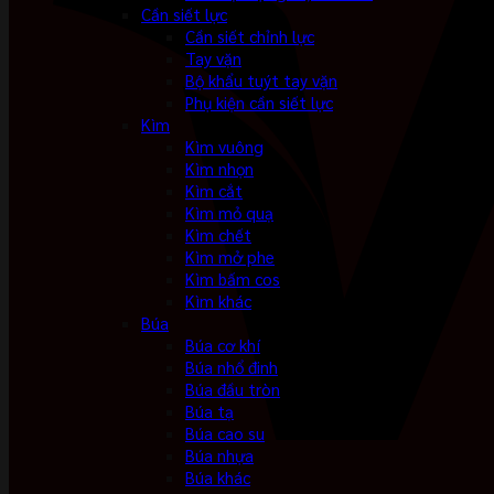
Cần siết lực
Cần siết chỉnh lực
Tay vặn
Bộ khẩu tuýt tay vặn
Phụ kiện cần siết lực
Kìm
Kìm vuông
Kìm nhọn
Kìm cắt
Kìm mỏ quạ
Kìm chết
Kìm mở phe
Kìm bấm cos
Kìm khác
Búa
Búa cơ khí
Búa nhổ đinh
Búa đầu tròn
Búa tạ
Búa cao su
Búa nhựa
Búa khác