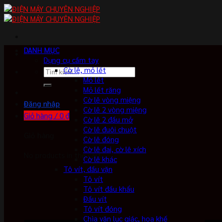
Skip
to
content
DANH MỤC
Dụng cụ cầm tay
Cờ lê, mỏ lết
Tìm
Mỏ lết
kiếm:
Mỏ lết răng
Cờ lê vòng miệng
Đăng nhập
Cờ lê 2 vòng miệng
Giỏ hàng /
0
₫
Cờ lê 2 đầu mở
Cờ lê đuôi chuột
Giỏ hàng
Cờ lê đóng
Cờ lê đai, cờ lê xích
No products in the cart.
Cờ lê khác
Tô vít, đầu vặn
Tô vít
Tô vít đầu khẩu
Đầu vít
Tô vít đóng
Chìa vặn lục giác, hoa khế