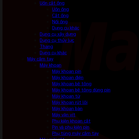
Uốn cắt ống
Uốn ống
Cắt ống
Nối ống
Dụng cụ khác
Dụng cụ xây dựng
Dụng cụ thủy lực
Thang
Dụng cụ khác
Máy cầm tay
Máy khoan
Máy khoan pin
Máy khoan điện
Máy khoan bê tông
Máy khoan bê tông dùng pin
Máy khoan từ
Máy khoan rút lõi
Máy khoan bàn
Máy vặn vít
Phụ kiện khoan cắt
Pin và phụ kiện pin
Phụ tùng máy cầm tay