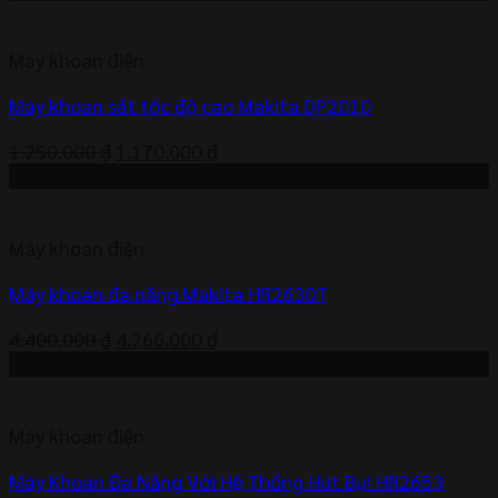
Máy khoan điện
Máy khoan sắt tốc độ cao Makita DP2010
Giá
Giá
1.250.000
₫
1.170.000
₫
gốc
hiện
-3%
là:
tại
1.250.000 ₫.
là:
Máy khoan điện
1.170.000 ₫.
Máy khoan đa năng Makita HR2630T
Giá
Giá
4.400.000
₫
4.266.000
₫
gốc
hiện
-3%
là:
tại
4.400.000 ₫.
là:
Máy khoan điện
4.266.000 ₫.
Máy Khoan Đa Năng Với Hệ Thống Hút Bụi HR2653