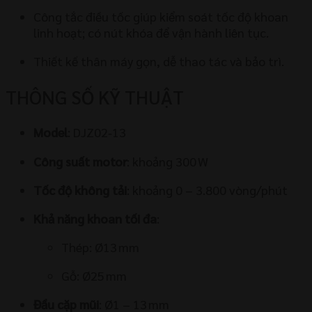
Công tắc điều tốc giúp kiểm soát tốc độ khoan
linh hoạt; có nút khóa để vận hành liên tục.
Thiết kế thân máy gọn, dễ thao tác và bảo trì.
THÔNG SỐ KỸ THUẬT
Model
: DJZ02‑13
Công suất motor
: khoảng 300 W
Tốc độ không tải
: khoảng 0 – 3.800 vòng/phút
Khả năng khoan tối đa
:
Thép: Ø13 mm
Gỗ: Ø25 mm
Đầu cặp mũi
: Ø1 – 13 mm