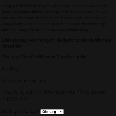
Công ty Cổ phần Điện máy Chuyên nghiệp
cam kết cung cấp sản
phẩm
Máy khoan điện Dongcheng DJZ02‑13
chính hãng, nguyên
bản với chất lượng tốt nhất và giá cả cạnh tranh. Chúng tôi còn
cung cấp dịch vụ tư vấn, bảo hành và sửa chữa chuyên nghiệp,
đảm bảo mang đến sự hài lòng cho quý khách hàng.
Liên hệ ngay với chúng tôi để được tư vấn và đặt mua
sản phẩm:
Công ty Cổ phần Điện máy Chuyên nghiệp
Đánh giá
Chưa có đánh giá nào.
Hãy là người đầu tiên nhận xét “Máy khoan
DJZ02-13”
Đánh giá của bạn
*