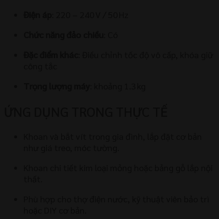
Điện áp
: 220 – 240 V / 50 Hz
Chức năng đảo chiều
: Có
Đặc điểm khác
: Điều chỉnh tốc độ vô cấp, khóa giữ
công tắc
Trọng lượng máy
: khoảng 1.3 kg
ỨNG DỤNG TRONG THỰC TẾ
Khoan và bắt vít trong gia đình, lắp đặt cơ bản
như giá treo, móc tường.
Khoan chi tiết kim loại mỏng hoặc bảng gỗ lắp nội
thất.
Phù hợp cho thợ điện nước, kỹ thuật viên bảo trì
hoặc DIY cơ bản.