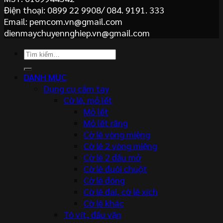
Điện thoại: 0899 22 9908/ 084. 9191. 333
Email: pemcom.vn@gmail.com
dienmaychuyennghiep.vn@gmail.com
Tìm
kiếm:
DANH MỤC
Dụng cụ cầm tay
Cờ lê, mỏ lết
Mỏ lết
Mỏ lết răng
Cờ lê vòng miệng
Cờ lê 2 vòng miệng
Cờ lê 2 đầu mở
Cờ lê đuôi chuột
Cờ lê đóng
Cờ lê đai, cờ lê xích
Cờ lê khác
Tô vít, đầu vặn