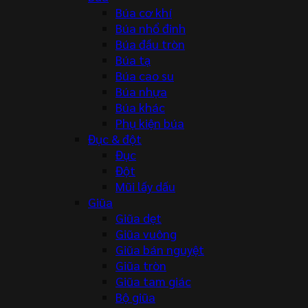
Búa cơ khí
Búa nhổ đinh
Búa đầu tròn
Búa tạ
Búa cao su
Búa nhựa
Búa khác
Phụ kiện búa
Đục & đột
Đục
Đột
Mũi lấy dấu
Giũa
Giũa dẹt
Giũa vuông
Giũa bán nguyệt
Giũa tròn
Giũa tam giác
Bộ giũa