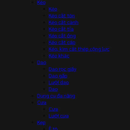
Kéo
Kéo
Kéo cắt tôn
Kéo cắt cành
Kéo cắt tỉa
Kéo cắt ống
Kéo cắt cáp
Kéo, kìm cắt thép cộng lực
Kéo khác
Dao
Dao rọc giấy
Dao gấp
Lưỡi dao
Dao
Dụng cụ đa năng
Cưa
Cưa
Lưỡi cưa
Kẹp
Ê tô