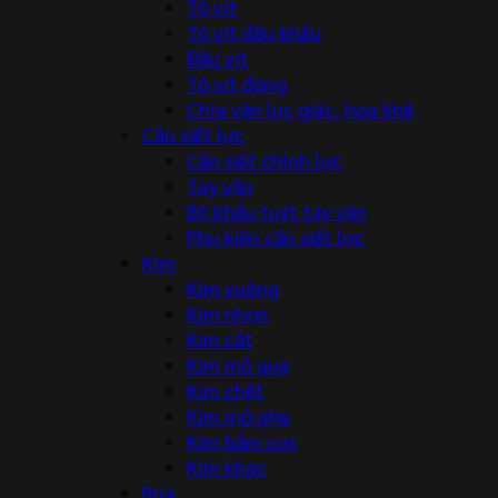
Tô vít
Tô vít đầu khẩu
Đầu vít
Tô vít đóng
Chìa vặn lục giác, hoa khế
Cần siết lực
Cần siết chỉnh lực
Tay vặn
Bộ khẩu tuýt tay vặn
Phụ kiện cần siết lực
Kìm
Kìm vuông
Kìm nhọn
Kìm cắt
Kìm mỏ quạ
Kìm chết
Kìm mở phe
Kìm bấm cos
Kìm khác
Búa