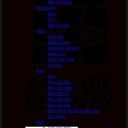
Phụ kiện búa
Đục & đột
Đục
Đột
Mũi lấy dấu
Giũa
Giũa dẹt
Giũa vuông
Giũa bán nguyệt
Giũa tròn
Giũa tam giác
Bộ giũa
Kéo
Kéo
Kéo cắt tôn
Kéo cắt cành
Kéo cắt tỉa
Kéo cắt ống
Kéo cắt cáp
Kéo, kìm cắt thép cộng lực
Kéo khác
Dao
Dao rọc giấy