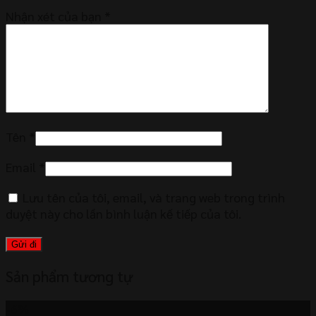
Nhận xét của bạn
*
Tên
*
Email
*
Lưu tên của tôi, email, và trang web trong trình
duyệt này cho lần bình luận kế tiếp của tôi.
Sản phẩm tương tự
-6%