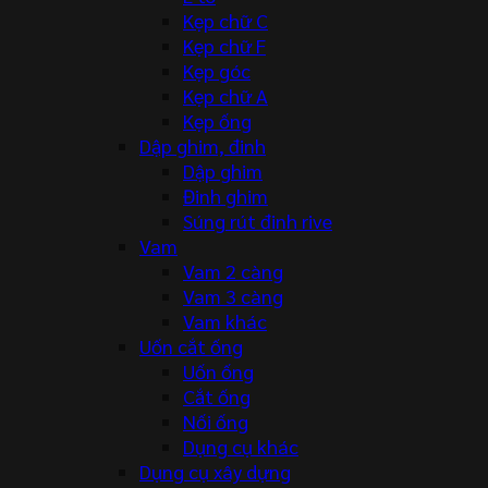
Kẹp chữ C
Kẹp chữ F
Kẹp góc
Kẹp chữ A
Kẹp ống
Dập ghim, đinh
Dập ghim
Đinh ghim
Súng rút đinh rive
Vam
Vam 2 càng
Vam 3 càng
Vam khác
Uốn cắt ống
Uốn ống
Cắt ống
Nối ống
Dụng cụ khác
Dụng cụ xây dựng