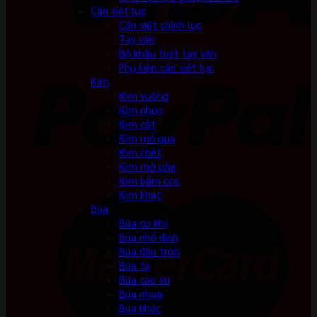
Cần siết lực
Cần siết chỉnh lực
Tay vặn
Bộ khẩu tuýt tay vặn
Phụ kiện cần siết lực
Kìm
Kìm vuông
Kìm nhọn
Kìm cắt
Kìm mỏ quạ
Kìm chết
Kìm mở phe
Kìm bấm cos
Kìm khác
Búa
Búa cơ khí
Búa nhổ đinh
Búa đầu tròn
Búa tạ
Búa cao su
Búa nhựa
Búa khác