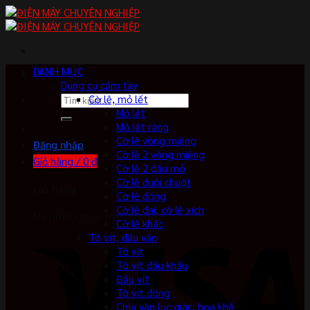
Skip
to
content
DANH MỤC
Dụng cụ cầm tay
Tìm
Cờ lê, mỏ lết
kiếm:
Mỏ lết
Mỏ lết răng
Cờ lê vòng miệng
Đăng nhập
Cờ lê 2 vòng miệng
Giỏ hàng /
0
₫
Cờ lê 2 đầu mở
Cờ lê đuôi chuột
Giỏ hàng
Cờ lê đóng
Cờ lê đai, cờ lê xích
No products in the cart.
Cờ lê khác
Tô vít, đầu vặn
Tô vít
Tô vít đầu khẩu
Đầu vít
Tô vít đóng
Chìa vặn lục giác, hoa khế