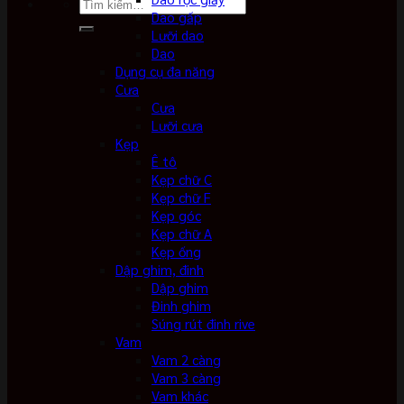
Tìm
Dao gấp
kiếm:
Lưỡi dao
Dao
Dụng cụ đa năng
Cưa
Cưa
Lưỡi cưa
Kẹp
Ê tô
Kẹp chữ C
Kẹp chữ F
Kẹp góc
Kẹp chữ A
Kẹp ống
Dập ghim, đinh
Dập ghim
Đinh ghim
Súng rút đinh rive
Vam
Vam 2 càng
Vam 3 càng
Vam khác