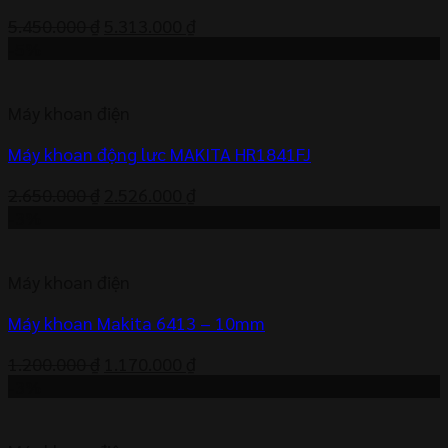
Giá
Giá
5.450.000
₫
5.313.000
₫
gốc
hiện
-5%
là:
tại
5.450.000 ₫.
là:
Máy khoan điện
5.313.000 ₫.
Máy khoan động lưc MAKITA HR1841FJ
Giá
Giá
2.650.000
₫
2.526.000
₫
gốc
hiện
-3%
là:
tại
2.650.000 ₫.
là:
Máy khoan điện
2.526.000 ₫.
Máy khoan Makita 6413 – 10mm
Giá
Giá
1.200.000
₫
1.170.000
₫
gốc
hiện
-3%
là:
tại
1.200.000 ₫.
là: