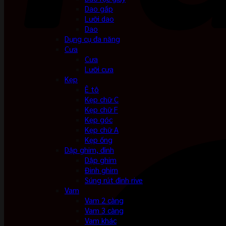
Dao gấp
Lưỡi dao
Dao
Dụng cụ đa năng
Cưa
Cưa
Lưỡi cưa
Kẹp
Ê tô
Kẹp chữ C
Kẹp chữ F
Kẹp góc
Kẹp chữ A
Kẹp ống
Dập ghim, đinh
Dập ghim
Đinh ghim
Súng rút đinh rive
Vam
Vam 2 càng
Vam 3 càng
Vam khác