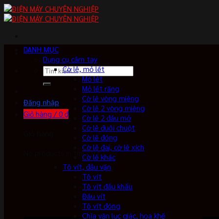
Skip
to
content
DANH MỤC
Dụng cụ cầm tay
Cờ lê, mỏ lết
Tìm
Mỏ lết
kiếm:
Mỏ lết răng
Cờ lê vòng miệng
Đăng nhập
Cờ lê 2 vòng miệng
Giỏ hàng /
0
₫
Cờ lê 2 đầu mở
Cờ lê đuôi chuột
Giỏ hàng
Cờ lê đóng
Cờ lê đai, cờ lê xích
No products in the cart.
Cờ lê khác
Tô vít, đầu vặn
Tô vít
Tô vít đầu khẩu
Đầu vít
Tô vít đóng
Chìa vặn lục giác, hoa khế