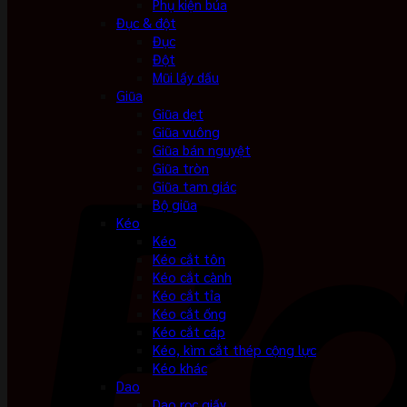
Phụ kiện búa
Đục & đột
Đục
Đột
Mũi lấy dấu
Giũa
Giũa dẹt
Giũa vuông
Giũa bán nguyệt
Giũa tròn
Giũa tam giác
Bộ giũa
Kéo
Kéo
Kéo cắt tôn
Kéo cắt cành
Kéo cắt tỉa
Kéo cắt ống
Kéo cắt cáp
Kéo, kìm cắt thép cộng lực
Kéo khác
Dao
Dao rọc giấy