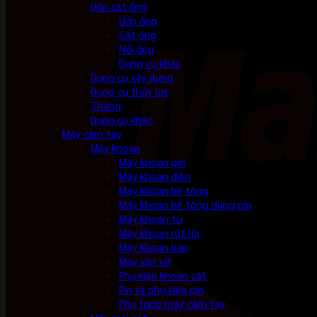
Uốn cắt ống
Uốn ống
Cắt ống
Nối ống
Dụng cụ khác
Dụng cụ xây dựng
Dụng cụ thủy lực
Thang
Dụng cụ khác
Máy cầm tay
Máy khoan
Máy khoan pin
Máy khoan điện
Máy khoan bê tông
Máy khoan bê tông dùng pin
Máy khoan từ
Máy khoan rút lõi
Máy khoan bàn
Máy vặn vít
Phụ kiện khoan cắt
Pin và phụ kiện pin
Phụ tùng máy cầm tay