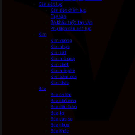
Cần siết lực
Cần siết chỉnh lực
Tay vặn
Bộ khẩu tuýt tay vặn
Phụ kiện cần siết lực
Kìm
Kìm vuông
Kìm nhọn
Kìm cắt
Kìm mỏ quạ
Kìm chết
Kìm mở phe
Kìm bấm cos
Kìm khác
Búa
Búa cơ khí
Búa nhổ đinh
Búa đầu tròn
Búa tạ
Búa cao su
Búa nhựa
Búa khác