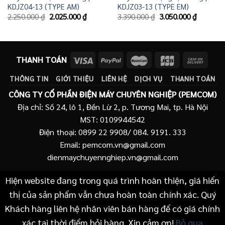
KDJZ04-13 (TYPE AM)
KDJZ03-13 (TYPE EM)
Giá
Giá
Giá
Giá
2.250.000
₫
2.025.000
₫
3.390.000
₫
3.050.000
₫
gốc
hiện
gốc
hiện
là:
tại
là:
tại
2.250.000 ₫.
là:
3.390.000 ₫.
là:
2.025.000 ₫.
3.050.00
THANH TOÁN
THÔNG TIN
GIỚI THIỆU
LIÊN HỆ
DỊCH VỤ
THANH TOÁN
CÔNG TY CỔ PHẦN ĐIỆN MÁY CHUYÊN NGHIỆP (PEMCOM)
Địa chỉ: Số 24, lô 1, Đền Lừ 2, p. Tương Mai, tp. Hà Nội
MST: 0109944542
Điện thoại: 0899 22 9908/ 084. 9191. 333
Email: pemcom.vn@gmail.com
dienmaychuyennghiep.vn@gmail.com
Hiện website đang trong quá trình hoàn thiện, giá hiển
thị của sản phẩm vẫn chưa hoàn toàn chính xác. Quý
Khách hàng liên hệ nhân viên bán hàng để có giá chính
xác tại thời điểm hỏi hàng. Xin cảm ơn!
Bỏ qua