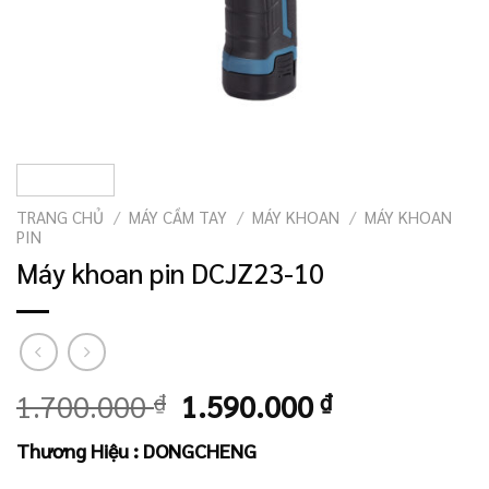
TRANG CHỦ
/
MÁY CẦM TAY
/
MÁY KHOAN
/
MÁY KHOAN
PIN
Máy khoan pin DCJZ23-10
Giá
Giá
1.700.000
₫
1.590.000
₫
gốc
hiện
Thương Hiệu : DONGCHENG
là:
tại