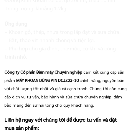
Trọng lượng: khoảng 1.2kg
Ứng dụng
– Khoan gỗ, thép, nhựa trong lắp đặt và sửa chữa.
– Bắt, tháo vít nhanh chóng và tiện lợi.
– Phù hợp cho gia đình, thợ mộc, cơ khí và công
trình nhỏ.
Công ty Cổ phần Điện máy Chuyên nghiệp
cam kết cung cấp sản
phẩm
MÁY KHOAN DÙNG PIN DCJZ23-10
chính hãng, nguyên bản
với chất lượng tốt nhất và giá cả cạnh tranh. Chúng tôi còn cung
cấp dịch vụ tư vấn, bảo hành và sửa chữa chuyên nghiệp, đảm
bảo mang đến sự hài lòng cho quý khách hàng.
Liên hệ ngay với chúng tôi để được tư vấn và đặt
mua sản phẩm: