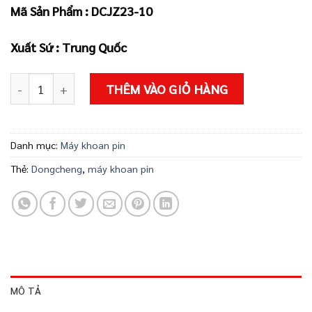
1.700.000 ₫.
là:
Mã Sản Phẩm : DCJZ23-10
1.590.000 ₫
Xuất Sứ : Trung Quốc
Máy khoan pin DCJZ23-10 số lượng
THÊM VÀO GIỎ HÀNG
Danh mục:
Máy khoan pin
Thẻ:
Dongcheng
,
máy khoan pin
MÔ TẢ