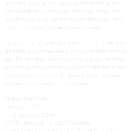
cầm nắm, phù hợp cho các công việc khoan và bắt
vít trong gia đình, xưởng sản xuất hoặc công trình
lắp đặt. Sử dụng pin sạc tiện lợi, cho phép làm việc ở
mọi vị trí mà không bị giới hạn bởi dây điện.
Động cơ hoạt động êm, lực xoắn ổn định, tốc độ quay
linh hoạt, giúp khoan nhanh chóng trên nhiều loại vật
liệu. Tay cầm được bọc cao su chống trượt, đảm bảo
thao tác an toàn và thoải mái. Máy hỗ trợ điều chỉnh
nhiều cấp tốc độ và chế độ khoan/bắt vít, đáp ứng
tốt nhu cầu đa dạng của người dùng.
Thông số kỹ thuật
Điện áp pin: 12V
Dung lượng pin: 1.5Ah
Tốc độ không tải: 0 – 1350 vòng/phút
Đường kính khoan tối đa: gỗ 20mm, thép 10mm