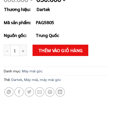
gốc
hiện
Thương hiệu: Dartek
là:
tại
660.000 ₫.
là:
Mã sản phẩm: PAG5805
630.000 ₫.
Nguồn gốc: Trung Quốc
Máy mài góc DARTEK PAG5805 số lượng
THÊM VÀO GIỎ HÀNG
Danh mục:
Máy mài góc
Thẻ:
Dartek
,
Máy mài
,
máy mài góc