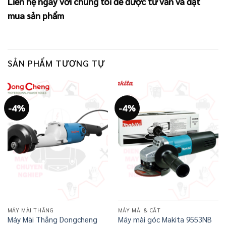
Liên hệ ngay với chúng tôi để được tư vấn và đặt
mua sản phẩm
SẢN PHẨM TƯƠNG TỰ
-4%
-4%
MÁY MÀI THẲNG
MÁY MÀI & CẮT
Máy Mài Thẳng Dongcheng
Máy mài góc Makita 9553NB