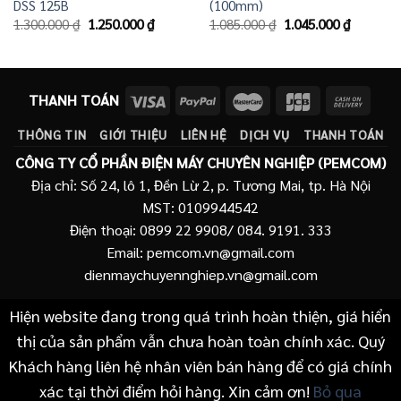
DSS 125B
(100mm)
Giá
Giá
Giá
Giá
1.300.000
₫
1.250.000
₫
1.085.000
₫
1.045.000
₫
gốc
hiện
gốc
hiện
là:
tại
là:
tại
1.300.000 ₫.
là:
1.085.000 ₫.
là:
1.250.000 ₫.
1.045.00
THANH TOÁN
THÔNG TIN
GIỚI THIỆU
LIÊN HỆ
DỊCH VỤ
THANH TOÁN
CÔNG TY CỔ PHẦN ĐIỆN MÁY CHUYÊN NGHIỆP (PEMCOM)
Địa chỉ: Số 24, lô 1, Đền Lừ 2, p. Tương Mai, tp. Hà Nội
MST: 0109944542
Điện thoại: 0899 22 9908/ 084. 9191. 333
Email: pemcom.vn@gmail.com
dienmaychuyennghiep.vn@gmail.com
Hiện website đang trong quá trình hoàn thiện, giá hiển
thị của sản phẩm vẫn chưa hoàn toàn chính xác. Quý
Khách hàng liên hệ nhân viên bán hàng để có giá chính
xác tại thời điểm hỏi hàng. Xin cảm ơn!
Bỏ qua