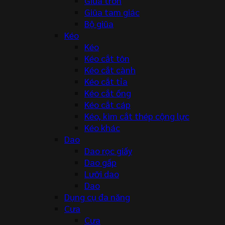
Giũa tròn
Giũa tam giác
Bộ giũa
Kéo
Kéo
Kéo cắt tôn
Kéo cắt cành
Kéo cắt tỉa
Kéo cắt ống
Kéo cắt cáp
Kéo, kìm cắt thép cộng lực
Kéo khác
Dao
Dao rọc giấy
Dao gấp
Lưỡi dao
Dao
Dụng cụ đa năng
Cưa
Cưa