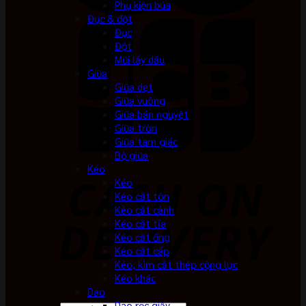
Phụ kiện búa
Đục & đột
Đục
Đột
Mũi lấy dấu
Giũa
Giũa dẹt
Giũa vuông
Giũa bán nguyệt
Giũa tròn
Giũa tam giác
Bộ giũa
Kéo
Kéo
Kéo cắt tôn
Kéo cắt cành
Kéo cắt tỉa
Kéo cắt ống
Kéo cắt cáp
Kéo, kìm cắt thép cộng lực
Kéo khác
Dao
Dao rọc giấy