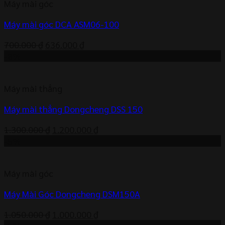
Máy mài góc
554.000 ₫.
Máy mài góc DCA ASM06-100
Giá
Giá
700.000
₫
636.000
₫
gốc
hiện
-8%
là:
tại
700.000 ₫.
là:
Máy mài thẳng
636.000 ₫.
Máy mài thẳng Dongcheng DSS 150
Giá
Giá
1.300.000
₫
1.200.000
₫
gốc
hiện
-5%
là:
tại
1.300.000 ₫.
là:
Máy mài góc
1.200.000 ₫.
Máy Mài Góc Dongcheng DSM150A
Giá
Giá
1.050.000
₫
1.000.000
₫