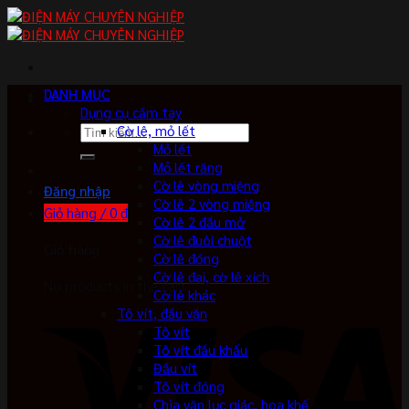
Skip
to
content
DANH MỤC
Dụng cụ cầm tay
Tìm
Cờ lê, mỏ lết
kiếm:
Mỏ lết
Mỏ lết răng
Cờ lê vòng miệng
Đăng nhập
Cờ lê 2 vòng miệng
Giỏ hàng /
0
₫
Cờ lê 2 đầu mở
Cờ lê đuôi chuột
Giỏ hàng
Cờ lê đóng
Cờ lê đai, cờ lê xích
No products in the cart.
Cờ lê khác
Tô vít, đầu vặn
Tô vít
Tô vít đầu khẩu
Đầu vít
Tô vít đóng
Chìa vặn lục giác, hoa khế