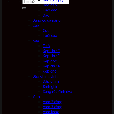
Tìm
Dao gấp
kiếm:
Lưỡi dao
Dao
Dụng cụ đa năng
Cưa
Cưa
Lưỡi cưa
Kẹp
Ê tô
Kẹp chữ C
Kẹp chữ F
Kẹp góc
Kẹp chữ A
Kẹp ống
Dập ghim, đinh
Dập ghim
Đinh ghim
Súng rút đinh rive
Vam
Vam 2 càng
Vam 3 càng
Vam khác