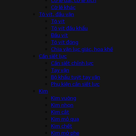
Cờ lê khác
Tô vít, đầu vặn
Tô vít
Tô vít đầu khẩu
Đầu vít
Tô vít đóng
Chìa vặn lục giác, hoa khế
Cần siết lực
Cần siết chỉnh lực
Tay vặn
Bộ khẩu tuýt tay vặn
Phụ kiện cần siết lực
Kìm
Kìm vuông
Kìm nhọn
Kìm cắt
Kìm mỏ quạ
Kìm chết
Kìm mở phe