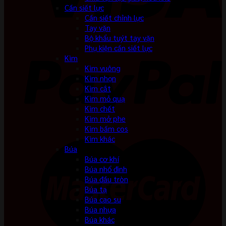
Cần siết lực
Cần siết chỉnh lực
Tay vặn
Bộ khẩu tuýt tay vặn
Phụ kiện cần siết lực
Kìm
Kìm vuông
Kìm nhọn
Kìm cắt
Kìm mỏ quạ
Kìm chết
Kìm mở phe
Kìm bấm cos
Kìm khác
Búa
Búa cơ khí
Búa nhổ đinh
Búa đầu tròn
Búa tạ
Búa cao su
Búa nhựa
Búa khác