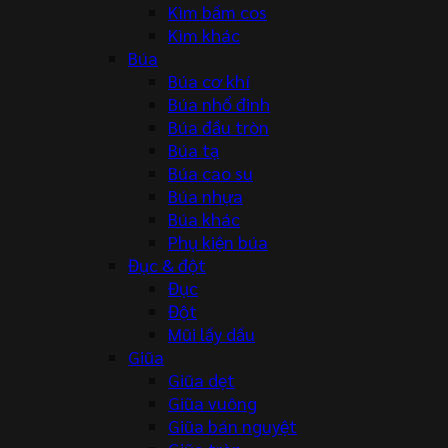
Kìm bấm cos
Kìm khác
Búa
Búa cơ khí
Búa nhổ đinh
Búa đầu tròn
Búa tạ
Búa cao su
Búa nhựa
Búa khác
Phụ kiện búa
Đục & đột
Đục
Đột
Mũi lấy dấu
Giũa
Giũa dẹt
Giũa vuông
Giũa bán nguyệt