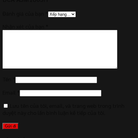
Đánh giá của bạn
*
Nhận xét của bạn
*
Tên
*
Email
*
Lưu tên của tôi, email, và trang web trong trình
duyệt này cho lần bình luận kế tiếp của tôi.