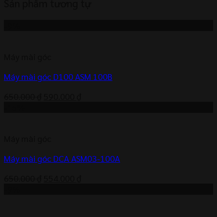
Sản phẩm tương tự
-9%
Máy mài góc
Máy mài góc D100 ASM 100B
Giá
Giá
650.000
₫
590.000
₫
gốc
hiện
-15%
là:
tại
650.000 ₫.
là:
Máy mài góc
590.000 ₫.
Máy mài góc DCA ASM03-100A
Giá
Giá
650.000
₫
554.000
₫
gốc
hiện
-9%
là:
tại
650.000 ₫.
là: