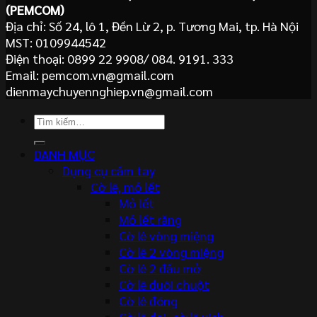
(PEMCOM)
Địa chỉ: Số 24, lô 1, Đền Lừ 2, p. Tương Mai, tp. Hà Nội
MST: 0109944542
Điện thoại: 0899 22 9908/ 084. 9191. 333
Email: pemcom.vn@gmail.com
dienmaychuyennghiep.vn@gmail.com
Tìm
kiếm:
DANH MỤC
Dụng cụ cầm tay
Cờ lê, mỏ lết
Mỏ lết
Mỏ lết răng
Cờ lê vòng miệng
Cờ lê 2 vòng miệng
Cờ lê 2 đầu mở
Cờ lê đuôi chuột
Cờ lê đóng
Cờ lê đai, cờ lê xích