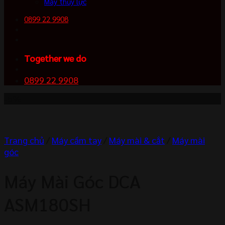
Máy thủy lực
0899 22 9908
Together we do
0899 22 9908
-5%
Trang chủ
/
Máy cầm tay
/
Máy mài & cắt
/
Máy mài
góc
Máy Mài Góc DCA
ASM180SH