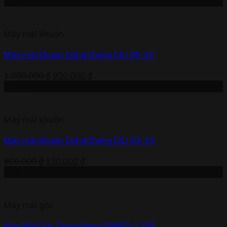
gốc
hiện
-5%
là:
tại
1.050.000 ₫.
là:
Máy mài khuôn
1.000.000 ₫.
Máy mài khuôn DongCheng DSJ 05-25
Giá
Giá
1.000.000
₫
950.000
₫
gốc
hiện
-12%
là:
tại
1.000.000 ₫.
là:
Máy mài khuôn
950.000 ₫.
Máy mài khuôn DongCheng DSJ 03-10
Giá
Giá
600.000
₫
530.000
₫
gốc
hiện
-2%
là:
tại
600.000 ₫.
là:
Máy mài góc
530.000 ₫.
Máy Mài Góc Dongcheng DSM02-125B