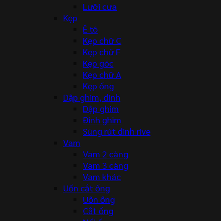
Lưỡi cưa
Kẹp
Ê tô
Kẹp chữ C
Kẹp chữ F
Kẹp góc
Kẹp chữ A
Kẹp ống
Dập ghim, đinh
Dập ghim
Đinh ghim
Súng rút đinh rive
Vam
Vam 2 càng
Vam 3 càng
Vam khác
Uốn cắt ống
Uốn ống
Cắt ống