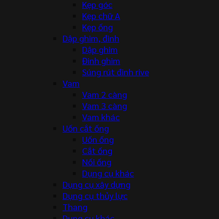
Kẹp góc
Kẹp chữ A
Kẹp ống
Dập ghim, đinh
Dập ghim
Đinh ghim
Súng rút đinh rive
Vam
Vam 2 càng
Vam 3 càng
Vam khác
Uốn cắt ống
Uốn ống
Cắt ống
Nối ống
Dụng cụ khác
Dụng cụ xây dựng
Dụng cụ thủy lực
Thang
Dụng cụ khác