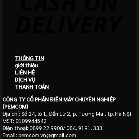
THÔNG TIN
giới thiệu
LIÊN HỆ
DỊCH VỤ
THANH TOÁN
CÔNG TY CỔ PHẦN ĐIỆN MÁY CHUYÊN NGHIỆP
(PEMCOM)
Địa chỉ: Số 24, lô 1, Đền Lừ 2, p. Tương Mai, tp. Hà Nội
MST: 0109944542
Điện thoại: 0899 22 9908/ 084. 9191. 333
Email: pemcom.vn@gmail.com