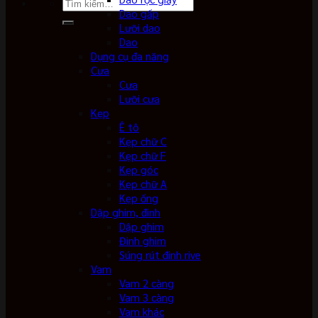
Tìm
Dao gấp
kiếm:
Lưỡi dao
Dao
Dụng cụ đa năng
Cưa
Cưa
Lưỡi cưa
Kẹp
Ê tô
Kẹp chữ C
Kẹp chữ F
Kẹp góc
Kẹp chữ A
Kẹp ống
Dập ghim, đinh
Dập ghim
Đinh ghim
Súng rút đinh rive
Vam
Vam 2 càng
Vam 3 càng
Vam khác