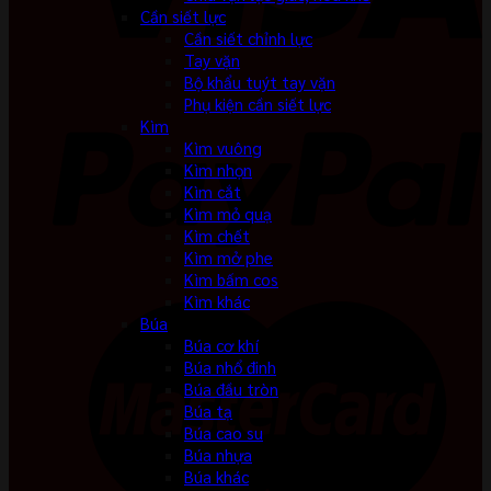
Cần siết lực
Cần siết chỉnh lực
Tay vặn
Bộ khẩu tuýt tay vặn
Phụ kiện cần siết lực
Kìm
Kìm vuông
Kìm nhọn
Kìm cắt
Kìm mỏ quạ
Kìm chết
Kìm mở phe
Kìm bấm cos
Kìm khác
Búa
Búa cơ khí
Búa nhổ đinh
Búa đầu tròn
Búa tạ
Búa cao su
Búa nhựa
Búa khác