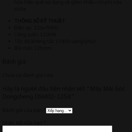
hóa hiệu quả sử dụng và giảm thiểu chi phí sửa
chữa
THÔNG SỐ KỸ THUẬT
Điện áp: 220v/50Hz
Công suất: 1200W
Tốc độ không tải: 11800 vòng/phút
Đĩa mài: 125mm
Đánh giá
Chưa có đánh giá nào.
Hãy là người đầu tiên nhận xét “Máy Mài Góc
Dongcheng DSM02-125B”
Đánh giá của bạn
*
Nhận xét của bạn
*