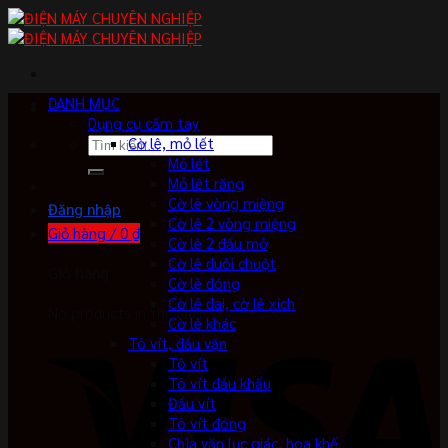
Skip
to
content
DANH MỤC
Dụng cụ cầm tay
Tìm
Cờ lê, mỏ lết
kiếm:
Mỏ lết
Mỏ lết răng
Cờ lê vòng miệng
Đăng nhập
Cờ lê 2 vòng miệng
Giỏ hàng /
0
₫
Cờ lê 2 đầu mở
Cờ lê đuôi chuột
Giỏ hàng
Cờ lê đóng
Cờ lê đai, cờ lê xích
No products in the cart.
Cờ lê khác
Tô vít, đầu vặn
Tô vít
Tô vít đầu khẩu
Đầu vít
Tô vít đóng
Chìa vặn lục giác, hoa khế