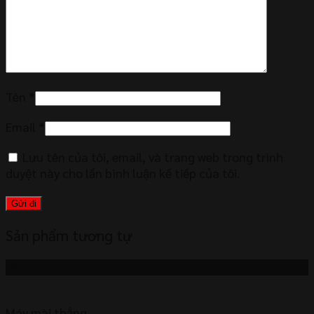
Tên
*
Email
*
Lưu tên của tôi, email, và trang web trong trình
duyệt này cho lần bình luận kế tiếp của tôi.
Sản phẩm tương tự
-8%
Máy mài thẳng