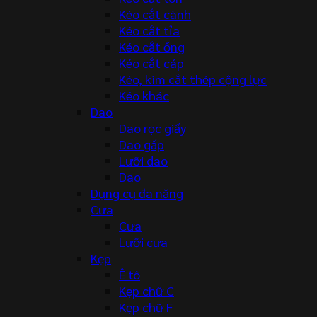
Kéo cắt cành
Kéo cắt tỉa
Kéo cắt ống
Kéo cắt cáp
Kéo, kìm cắt thép cộng lực
Kéo khác
Dao
Dao rọc giấy
Dao gấp
Lưỡi dao
Dao
Dụng cụ đa năng
Cưa
Cưa
Lưỡi cưa
Kẹp
Ê tô
Kẹp chữ C
Kẹp chữ F