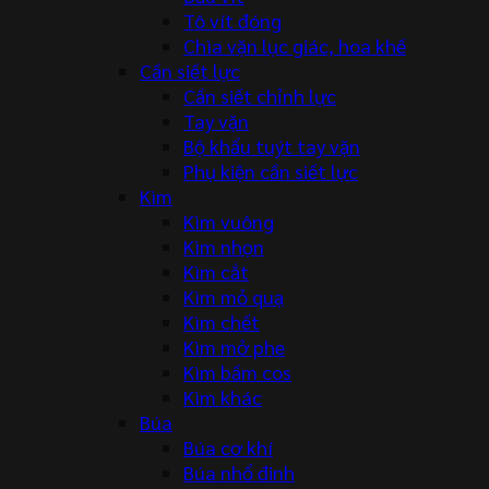
Tô vít đóng
Chìa vặn lục giác, hoa khế
Cần siết lực
Cần siết chỉnh lực
Tay vặn
Bộ khẩu tuýt tay vặn
Phụ kiện cần siết lực
Kìm
Kìm vuông
Kìm nhọn
Kìm cắt
Kìm mỏ quạ
Kìm chết
Kìm mở phe
Kìm bấm cos
Kìm khác
Búa
Búa cơ khí
Búa nhổ đinh