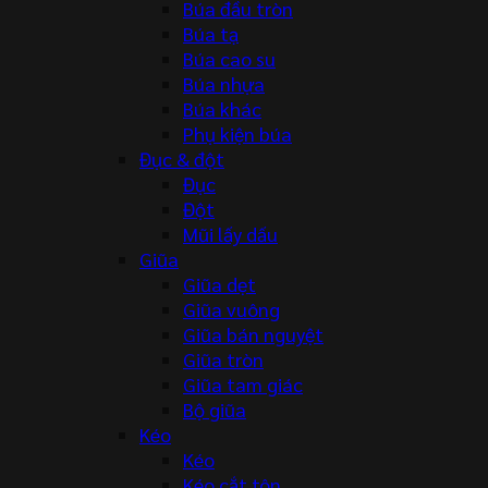
Búa đầu tròn
Búa tạ
Búa cao su
Búa nhựa
Búa khác
Phụ kiện búa
Đục & đột
Đục
Đột
Mũi lấy dấu
Giũa
Giũa dẹt
Giũa vuông
Giũa bán nguyệt
Giũa tròn
Giũa tam giác
Bộ giũa
Kéo
Kéo
Kéo cắt tôn