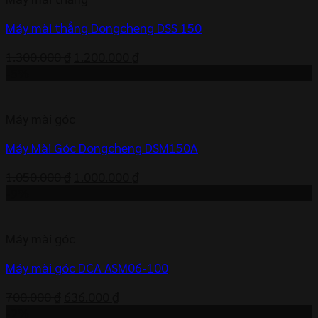
Máy mài thẳng Dongcheng DSS 150
Giá
Giá
1.300.000
₫
1.200.000
₫
gốc
hiện
-5%
là:
tại
1.300.000 ₫.
là:
Máy mài góc
1.200.000 ₫.
Máy Mài Góc Dongcheng DSM150A
Giá
Giá
1.050.000
₫
1.000.000
₫
gốc
hiện
-9%
là:
tại
1.050.000 ₫.
là:
Máy mài góc
1.000.000 ₫.
Máy mài góc DCA ASM06-100
Giá
Giá
700.000
₫
636.000
₫
gốc
hiện
-2%