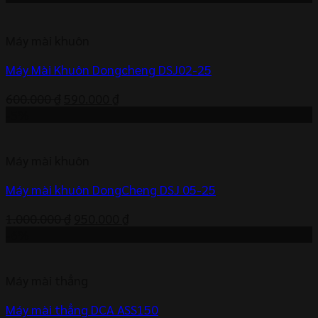
là:
tại
700.000 ₫.
là:
Máy mài khuôn
636.000 ₫.
Máy Mài Khuôn Dongcheng DSJ02-25
Giá
Giá
600.000
₫
590.000
₫
gốc
hiện
-5%
là:
tại
600.000 ₫.
là:
Máy mài khuôn
590.000 ₫.
Máy mài khuôn DongCheng DSJ 05-25
Giá
Giá
1.000.000
₫
950.000
₫
gốc
hiện
-6%
là:
tại
1.000.000 ₫.
là:
Máy mài thẳng
950.000 ₫.
Máy mài thẳng DCA ASS150