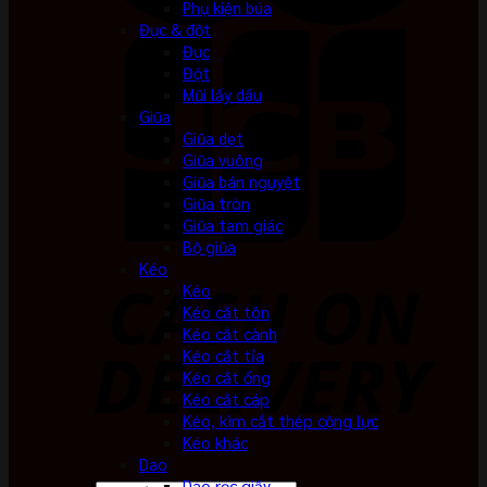
Phụ kiện búa
Đục & đột
Đục
Đột
Mũi lấy dấu
Giũa
Giũa dẹt
Giũa vuông
Giũa bán nguyệt
Giũa tròn
Giũa tam giác
Bộ giũa
Kéo
Kéo
Kéo cắt tôn
Kéo cắt cành
Kéo cắt tỉa
Kéo cắt ống
Kéo cắt cáp
Kéo, kìm cắt thép cộng lực
Kéo khác
Dao
Dao rọc giấy