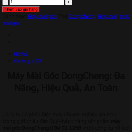
Máy
Mài
Thêm vào giỏ hàng
Góc
Danh mục:
Máy mài góc
Thẻ:
Dongcheng
,
Máy mài
,
máy
Dongcheng
mài góc
DSM02-
125B
số
lượng
Mô tả
Đánh giá (0)
Máy Mài Góc DongCheng: Đa
Năng, Hiệu Quả, An Toàn
Công ty Cổ phần Điện máy Chuyên nghiệp xin trân
trọng giới thiệu đến Quý khách hàng sản phẩm
máy
mài góc DongCheng DSM 02-125B
, một công cụ hỗ trợ