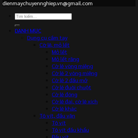
dienmaychuyennghiep.vn@gmail.com
Tìm
kiếm:
DANH MỤC
Dụng cụ cầm tay
Cờ lê, mỏ lết
Mỏ lết
Mỏ lết răng
Cờ lê vòng miệng
Cờ lê 2 vòng miệng
Cờ lê 2 đầu mở
Cờ lê đuôi chuột
Cờ lê đóng
Cờ lê đai, cờ lê xích
Cờ lê khác
Tô vít, đầu vặn
Tô vít
Tô vít đầu khẩu
Đầu vít