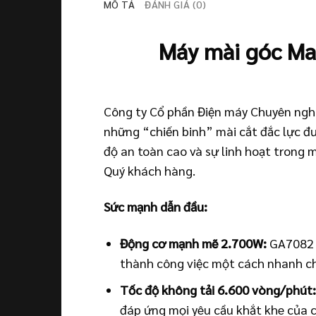
MÔ TẢ
ĐÁNH GIÁ (0)
Máy mài góc Mak
Công ty Cổ phần Điện máy Chuyên ngh
những “chiến binh” mài cắt đắc lực đư
độ an toàn cao và sự linh hoạt trong
Quý khách hàng.
Sức mạnh dẫn đầu:
Động cơ mạnh mẽ 2.700W:
GA7082 đ
thành công việc một cách nhanh chó
Tốc độ không tải 6.600 vòng/phút
đáp ứng mọi yêu cầu khắt khe của 