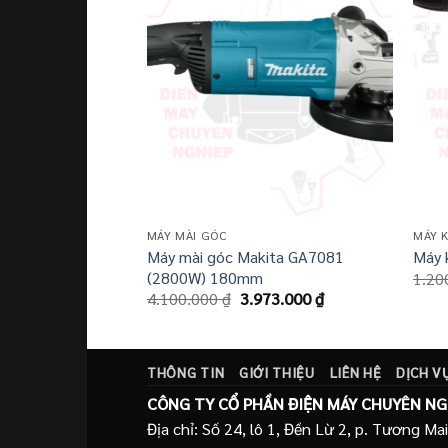
Giá
70.000
₫
hiện
tại
50.000 ₫.
là:
1.170.000 ₫.
MÁY MÀI GÓC
MÁY 
Máy mài góc Makita GA7081
Máy 
(2800W) 180mm
1.20
Giá
Giá
4.100.000
₫
3.973.000
₫
gốc
hiện
là:
tại
4.100.000 ₫.
là:
3.973.000 ₫.
THÔNG TIN
GIỚI THIỆU
LIÊN HỆ
DỊCH V
CÔNG TY CỔ PHẦN ĐIỆN MÁY CHUYÊN NG
Địa chỉ: Số 24, lô 1, Đền Lừ 2, p. Tương Mai