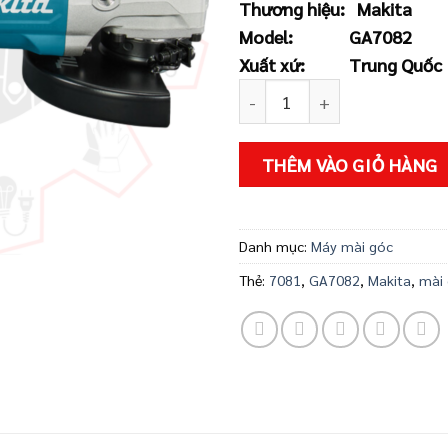
Thương hiệu:
Makita
là:
Model:
GA7082
3.60
Xuất xứ:
Trung Quốc
Máy mài góc Makita GA7082
THÊM VÀO GIỎ HÀNG
Danh mục:
Máy mài góc
Thẻ:
7081
,
GA7082
,
Makita
,
mài