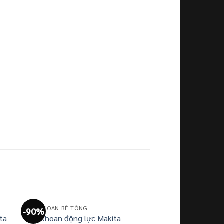
MÁY KHOAN BÊ TÔNG
-90%
ta
Máy khoan động lực Makita