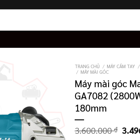
TRANG CHỦ
/
MÁY CẦM TAY
/
/
MÁY MÀI GÓC
Máy mài góc Ma
GA7082 (2800
180mm
Giá
3.600.000
₫
3.49
gốc