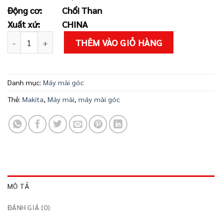
2.500.000 ₫.
là:
Động cơ:
Chổi Than
2.310.000 ₫
Xuất xứ:
CHINA
Máy Mài Góc Makita M9000B số lượng
THÊM VÀO GIỎ HÀNG
Danh mục:
Máy mài góc
Thẻ:
Makita
,
Máy mài
,
máy mài góc
MÔ TẢ
ĐÁNH GIÁ (0)