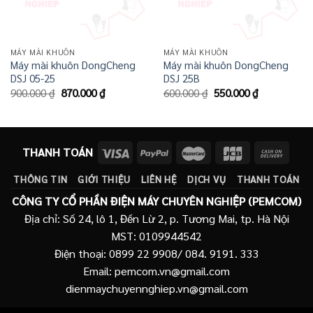
MÁY MÀI KHUÔN
MÁY MÀI KHUÔN
Máy mài khuôn DongCheng
Máy mài khuôn DongCheng
DSJ 05-25
DSJ 25B
Giá
Giá
Giá
Giá
900.000
₫
870.000
₫
600.000
₫
550.000
₫
gốc
hiện
gốc
hiện
là:
tại
là:
tại
900.000 ₫.
là:
600.000 ₫.
là:
870.000 ₫.
550.000 ₫.
THANH TOÁN
THÔNG TIN
GIỚI THIỆU
LIÊN HỆ
DỊCH VỤ
THANH TOÁN
CÔNG TY CỔ PHẦN ĐIỆN MÁY CHUYÊN NGHIỆP (PEMCOM)
Địa chỉ: Số 24, lô 1, Đền Lừ 2, p. Tương Mai, tp. Hà Nội
MST: 0109944542
Điện thoại: 0899 22 9908/ 084. 9191. 333
Email: pemcom.vn@gmail.com
dienmaychuyennghiep.vn@gmail.com