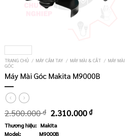
TRANG CHỦ
/
MÁY CẦM TAY
/
MÁY MÀI & CẮT
/
MÁY MÀI
GÓC
Máy Mài Góc Makita M9000B
Giá
Giá
2.500.000
₫
2.310.000
₫
gốc
hiện
Thương hiệu:
Makita
là:
tại
Model:
M9000B