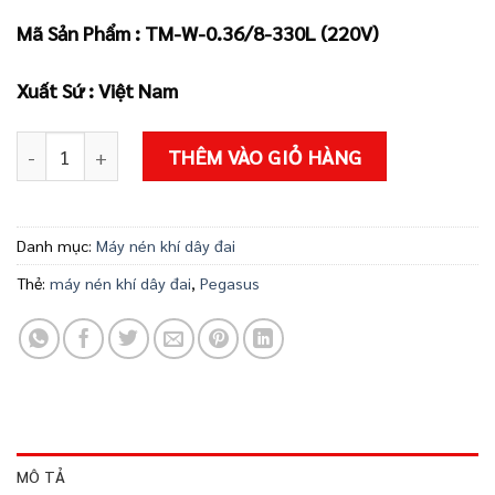
11.600.000 ₫.
là:
Mã Sản Phẩm :
TM-W-0.36/8-330L (220V)
10.600.00
Xuất Sứ : Việt Nam
MÁY NÉN KHÍ DÂY ĐAI PEGASUS MODEL TM-W-0.36/8-330L (
THÊM VÀO GIỎ HÀNG
Danh mục:
Máy nén khí dây đai
Thẻ:
máy nén khí dây đai
,
Pegasus
MÔ TẢ