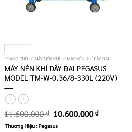
TRANG CHỦ
/
MÁY NÉN KHÍ
/
MÁY NÉN KHÍ DÂY ĐAI
MÁY NÉN KHÍ DÂY ĐAI PEGASUS
MODEL TM-W-0.36/8-330L (220V)
Giá
Giá
11.600.000
₫
10.600.000
₫
gốc
hiện
Thương Hiệu : Pegasus
là:
tại