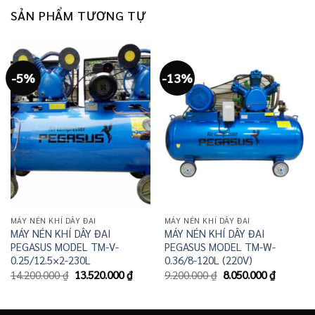
SẢN PHẨM TƯƠNG TỰ
-5%
-13%
MÁY NÉN KHÍ DÂY ĐAI
MÁY NÉN KHÍ DÂY ĐAI
MÁY NÉN KHÍ DÂY ĐAI
MÁY NÉN KHÍ DÂY ĐAI
PEGASUS MODEL TM-V-
PEGASUS MODEL TM-W-
0.25/12.5×2-230L
0.36/8-120L (220V)
Giá
Giá
Giá
Giá
14.200.000
₫
13.520.000
₫
9.200.000
₫
8.050.000
₫
gốc
hiện
gốc
hiện
là:
tại
là:
tại
14.200.000 ₫.
là:
9.200.000 ₫.
là: