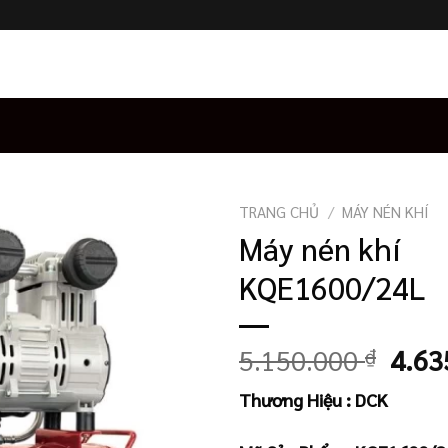
TRANG CHỦ
/
MÁY NÉN KHÍ
Máy nén khí
KQE1600/24L
Giá
5.150.000
₫
4.63
gốc
Thương Hiệu : DCK
là:
5.15