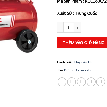
Mã Sản Phẩm :
KQE1600/2
Xuất Sứ : Trung Quốc
Máy nén khí KQE1600/24L số
THÊM VÀO GIỎ HÀNG
Danh mục:
Máy nén khí
Thẻ:
DCK
,
máy nén khí