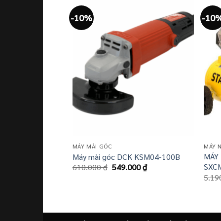
-10%
-10
MÁY MÀI GÓC
MÁY N
MÁY 
Máy mài góc DCK KSM04-100B
Giá
Giá
SXC
610.000
₫
549.000
₫
gốc
hiện
5.19
là:
tại
610.000 ₫.
là:
549.000 ₫.