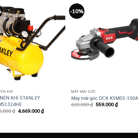
%
-10%
ÉN KHÍ
MÁY MÀI GÓC
NÉN KHÍ STANLEY
Máy mài góc DCK KSM03-100
MS1324HE
Giá
Giá
620.000
₫
559.000
₫
gốc
hiện
Giá
Giá
0.000
₫
4.669.000
₫
là:
tại
gốc
hiện
620.000 ₫.
là:
là:
tại
559.000 
5.190.000 ₫.
là:
4.669.000 ₫.