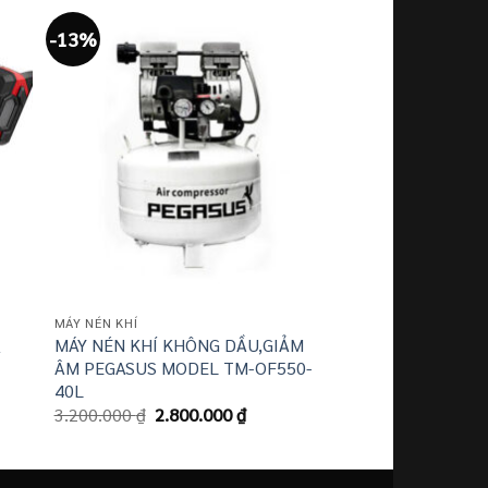
-13%
-10%
MÁY NÉN KHÍ
MÁY NÉN KHÍ
MÁY NÉN KHÍ KHÔNG DẦU,GIẢM
MÁY NÉN KHÍ PE
A
ÂM PEGASUS MODEL TM-OF550-
TM-OF1100X4-33
Giá
40L
24.500.000
₫
22.
gốc
Giá
Giá
3.200.000
₫
2.800.000
₫
là:
gốc
hiện
₫.
24.5
là:
tại
3.200.000 ₫.
là:
2.800.000 ₫.