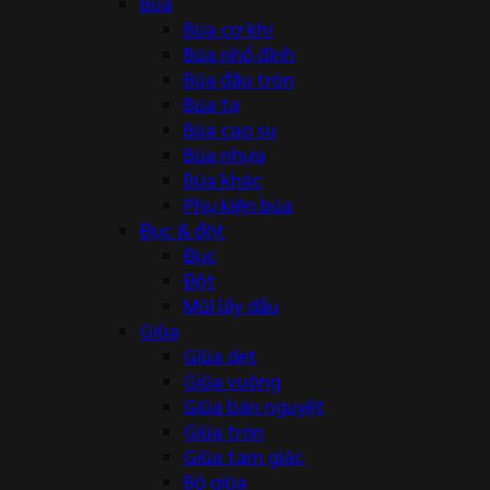
Búa
Búa cơ khí
Búa nhổ đinh
Búa đầu tròn
Búa tạ
Búa cao su
Búa nhựa
Búa khác
Phụ kiện búa
Đục & đột
Đục
Đột
Mũi lấy dấu
Giũa
Giũa dẹt
Giũa vuông
Giũa bán nguyệt
Giũa tròn
Giũa tam giác
Bộ giũa