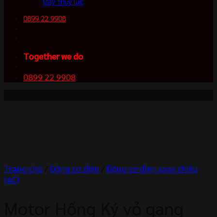
Máy thủy lực
0899 22 9908
Together we do
0899 22 9908
-2%
Trang chủ
/
Động cơ điện
/
Động cơ điện xoay chiều
(AC)
Motor Hồng Ký vỏ gang