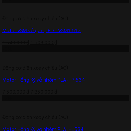
Động cơ điện xoay chiều (AC)
Motor VSM vỏ gang PLC-VSM1.512
Giá
Giá
1.540.000
₫
1.509.000
₫
gốc
hiện
-2%
là:
tại
1.540.000 ₫.
là:
Động cơ điện xoay chiều (AC)
1.509.000 ₫.
Motor Hồng Ký vỏ nhôm PLA-H7.534
Giá
Giá
7.500.000
₫
7.350.000
₫
gốc
hiện
-2%
là:
tại
7.500.000 ₫.
là:
Động cơ điện xoay chiều (AC)
7.350.000 ₫.
Motor Hồng Ký vỏ nhôm PLA-H1534