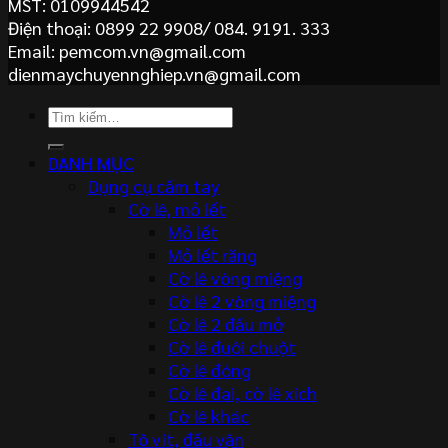
MST: 0109944542
Điện thoại: 0899 22 9908/ 084. 9191. 333
Email: pemcom.vn@gmail.com
dienmaychuyennghiep.vn@gmail.com
Tìm
kiếm:
DANH MỤC
Dụng cụ cầm tay
Cờ lê, mỏ lết
Mỏ lết
Mỏ lết răng
Cờ lê vòng miệng
Cờ lê 2 vòng miệng
Cờ lê 2 đầu mở
Cờ lê đuôi chuột
Cờ lê đóng
Cờ lê đai, cờ lê xích
Cờ lê khác
Tô vít, đầu vặn