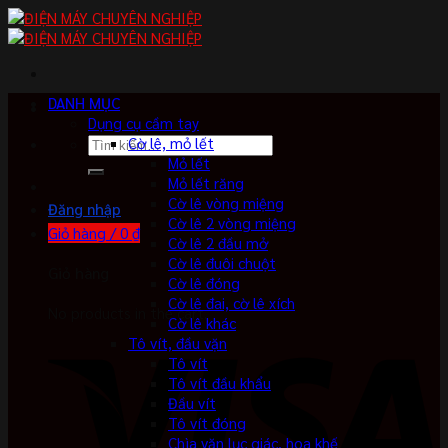
Skip
to
content
DANH MỤC
Dụng cụ cầm tay
Tìm
Cờ lê, mỏ lết
kiếm:
Mỏ lết
Mỏ lết răng
Cờ lê vòng miệng
Đăng nhập
Cờ lê 2 vòng miệng
Giỏ hàng /
0
₫
Cờ lê 2 đầu mở
Cờ lê đuôi chuột
Giỏ hàng
Cờ lê đóng
Cờ lê đai, cờ lê xích
No products in the cart.
Cờ lê khác
Tô vít, đầu vặn
Tô vít
Tô vít đầu khẩu
Đầu vít
Tô vít đóng
Chìa vặn lục giác, hoa khế