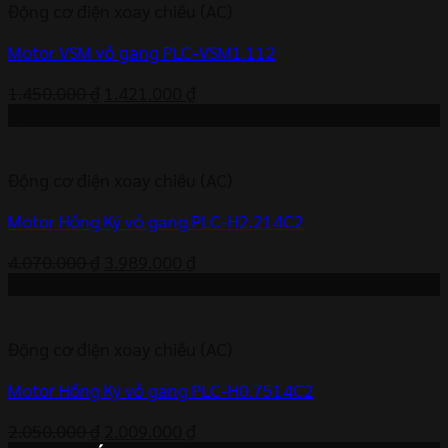
Động cơ điện xoay chiều (AC)
1.588.000 ₫.
Motor VSM vỏ gang PLC-VSM1.112
Giá
Giá
1.450.000
₫
1.421.000
₫
gốc
hiện
-2%
là:
tại
1.450.000 ₫.
là:
Động cơ điện xoay chiều (AC)
1.421.000 ₫.
Motor Hồng Ký vỏ gang PLC-H2.214C2
Giá
Giá
4.070.000
₫
3.989.000
₫
gốc
hiện
-2%
là:
tại
4.070.000 ₫.
là:
Động cơ điện xoay chiều (AC)
3.989.000 ₫.
Motor Hồng Ký vỏ gang PLC-H0.7514C2
Giá
Giá
2.050.000
₫
2.009.000
₫