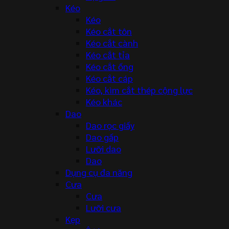
Kéo
Kéo
Kéo cắt tôn
Kéo cắt cành
Kéo cắt tỉa
Kéo cắt ống
Kéo cắt cáp
Kéo, kìm cắt thép cộng lực
Kéo khác
Dao
Dao rọc giấy
Dao gấp
Lưỡi dao
Dao
Dụng cụ đa năng
Cưa
Cưa
Lưỡi cưa
Kẹp