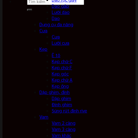
Tìm
Dao gấp
kiếm:
Lưỡi dao
Dao
Dụng cụ đa năng
Cưa
Cưa
Lưỡi cưa
Kẹp
Ê tô
Kẹp chữ C
Kẹp chữ F
Kẹp góc
Kẹp chữ A
Kẹp ống
Dập ghim, đinh
Dập ghim
Đinh ghim
Súng rút đinh rive
Vam
Vam 2 càng
Vam 3 càng
Vam khác