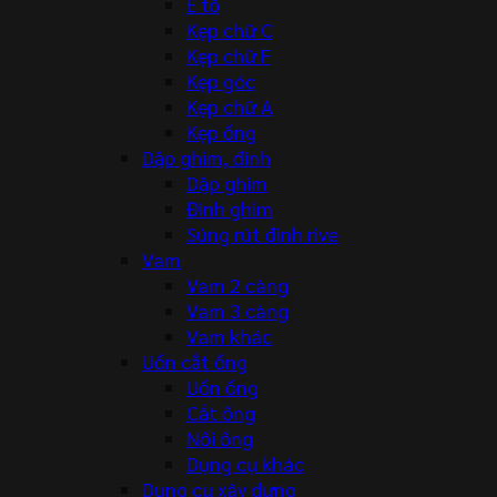
Ê tô
Kẹp chữ C
Kẹp chữ F
Kẹp góc
Kẹp chữ A
Kẹp ống
Dập ghim, đinh
Dập ghim
Đinh ghim
Súng rút đinh rive
Vam
Vam 2 càng
Vam 3 càng
Vam khác
Uốn cắt ống
Uốn ống
Cắt ống
Nối ống
Dụng cụ khác
Dụng cụ xây dựng