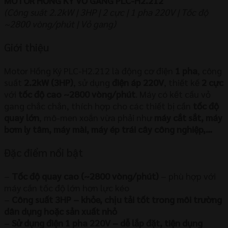
MOTOR HỒNG KÝ VỎ GANG PLC-H2.212
(Công suất 2.2kW | 3HP | 2 cực | 1 pha 220V | Tốc độ
~2800 vòng/phút | Vỏ gang)
Giới thiệu
Motor Hồng Ký PLC-H2.212 là động cơ điện
1 pha
, công
suất
2.2kW (3HP)
, sử dụng
điện áp 220V
, thiết kế
2 cực
với
tốc độ cao ~2800 vòng/phút
. Máy có kết cấu vỏ
gang chắc chắn, thích hợp cho các thiết bị cần
tốc độ
quay lớn
, mô-men xoắn vừa phải như
máy cắt sắt, máy
bơm ly tâm, máy mài, máy ép trái cây công nghiệp,…
Đặc điểm nổi bật
–
Tốc độ quay cao (~2800 vòng/phút)
– phù hợp với
máy cần tốc độ lớn hơn lực kéo
–
Công suất 3HP – khỏe, chịu tải tốt trong môi trường
dân dụng hoặc sản xuất nhỏ
–
Sử dụng điện 1 pha 220V – dễ lắp đặt, tiện dụng