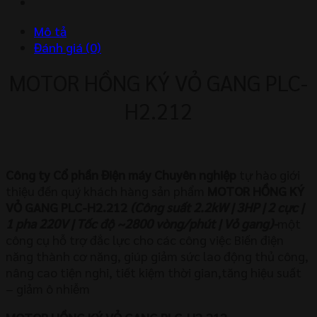
H2.212
số
Mô tả
lượng
Đánh giá (0)
MOTOR HỒNG KÝ VỎ GANG PLC-
H2.212
Công ty Cổ phần Điện máy Chuyên nghiệp
tự hào giới
thiệu đến quý khách hàng sản phẩm
MOTOR HỒNG KÝ
VỎ GANG PLC-H2.212
(Công suất 2.2kW | 3HP | 2 cực |
1 pha 220V | Tốc độ ~2800 vòng/phút | Vỏ gang)-
một
công cụ hỗ trợ đắc lực cho các công việc Biến điện
năng thành cơ năng, giúp giảm sức lao động thủ công,
nâng cao tiện nghi, tiết kiệm thời gian,tăng hiệu suất
– giảm ô nhiễm