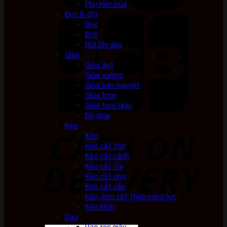
Phụ kiện búa
Đục & đột
Đục
Đột
Mũi lấy dấu
Giũa
Giũa dẹt
Giũa vuông
Giũa bán nguyệt
Giũa tròn
Giũa tam giác
Bộ giũa
Kéo
Kéo
Kéo cắt tôn
Kéo cắt cành
Kéo cắt tỉa
Kéo cắt ống
Kéo cắt cáp
Kéo, kìm cắt thép cộng lực
Kéo khác
Dao
Dao rọc giấy