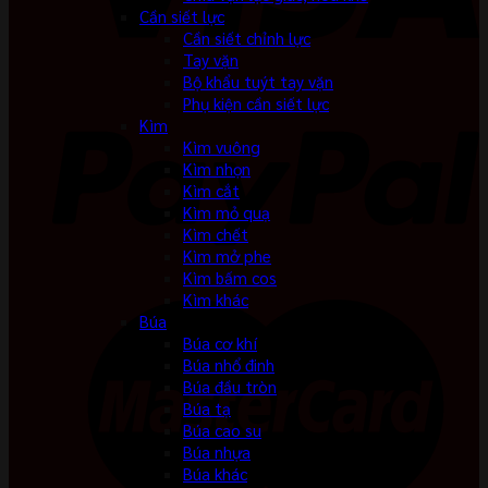
Cần siết lực
Cần siết chỉnh lực
Tay vặn
Bộ khẩu tuýt tay vặn
Phụ kiện cần siết lực
Kìm
Kìm vuông
Kìm nhọn
Kìm cắt
Kìm mỏ quạ
Kìm chết
Kìm mở phe
Kìm bấm cos
Kìm khác
Búa
Búa cơ khí
Búa nhổ đinh
Búa đầu tròn
Búa tạ
Búa cao su
Búa nhựa
Búa khác