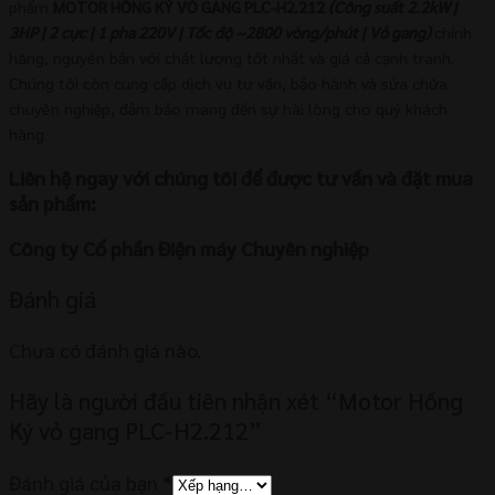
phẩm
MOTOR HỒNG KÝ VỎ GANG PLC-H2.212
(Công suất 2.2kW |
3HP | 2 cực | 1 pha 220V | Tốc độ ~2800 vòng/phút | Vỏ gang)
chính
hãng, nguyên bản với chất lượng tốt nhất và giá cả cạnh tranh.
Chúng tôi còn cung cấp dịch vụ tư vấn, bảo hành và sửa chữa
chuyên nghiệp, đảm bảo mang đến sự hài lòng cho quý khách
hàng.
Liên hệ ngay với chúng tôi để được tư vấn và đặt mua
sản phẩm:
Công ty Cổ phần Điện máy Chuyên nghiệp
Đánh giá
Chưa có đánh giá nào.
Hãy là người đầu tiên nhận xét “Motor Hồng
Ký vỏ gang PLC-H2.212”
Đánh giá của bạn
*