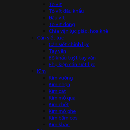
Tô vít
Tô vít đầu khẩu
Đầu vít
Tô vít đóng
Chìa vặn lục giác, hoa khế
Cần siết lực
Cần siết chỉnh lực
Tay vặn
Bộ khẩu tuýt tay vặn
Phụ kiện cần siết lực
Kìm
Kìm vuông
Kìm nhọn
Kìm cắt
Kìm mỏ quạ
Kìm chết
Kìm mở phe
Kìm bấm cos
Kìm khác