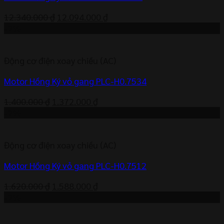
Giá
Giá
12.340.000
₫
12.094.000
₫
gốc
hiện
-2%
là:
tại
12.340.000 ₫.
là:
Động cơ điện xoay chiều (AC)
12.094.000 ₫.
Motor Hồng Ký vỏ gang PLC-H0.7534
Giá
Giá
1.400.000
₫
1.372.000
₫
gốc
hiện
-2%
là:
tại
1.400.000 ₫.
là:
Động cơ điện xoay chiều (AC)
1.372.000 ₫.
Motor Hồng Ký vỏ gang PLC-H0.7512
Giá
Giá
1.620.000
₫
1.588.000
₫
gốc
hiện
-2%
là:
tại
1.620.000 ₫.
là: