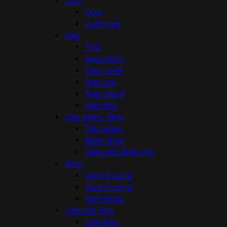
Cưa
Lưỡi cưa
Kẹp
Ê tô
Kẹp chữ C
Kẹp chữ F
Kẹp góc
Kẹp chữ A
Kẹp ống
Dập ghim, đinh
Dập ghim
Đinh ghim
Súng rút đinh rive
Vam
Vam 2 càng
Vam 3 càng
Vam khác
Uốn cắt ống
Uốn ống