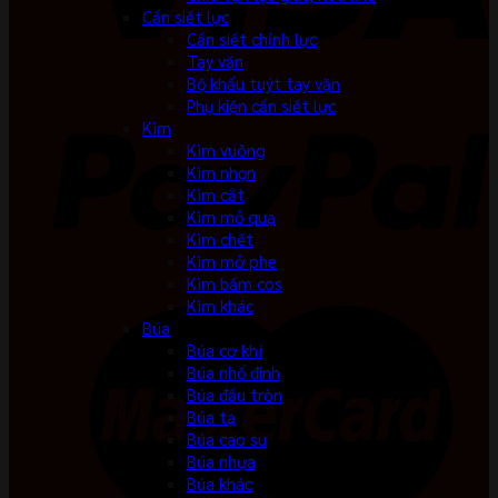
Cần siết lực
Cần siết chỉnh lực
Tay vặn
Bộ khẩu tuýt tay vặn
Phụ kiện cần siết lực
Kìm
Kìm vuông
Kìm nhọn
Kìm cắt
Kìm mỏ quạ
Kìm chết
Kìm mở phe
Kìm bấm cos
Kìm khác
Búa
Búa cơ khí
Búa nhổ đinh
Búa đầu tròn
Búa tạ
Búa cao su
Búa nhựa
Búa khác