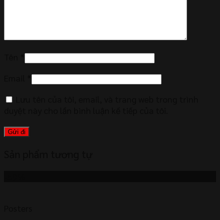
Tên
*
Email
*
Lưu tên của tôi, email, và trang web trong trình
duyệt này cho lần bình luận kế tiếp của tôi.
Sản phẩm tương tự
-59%
Posters