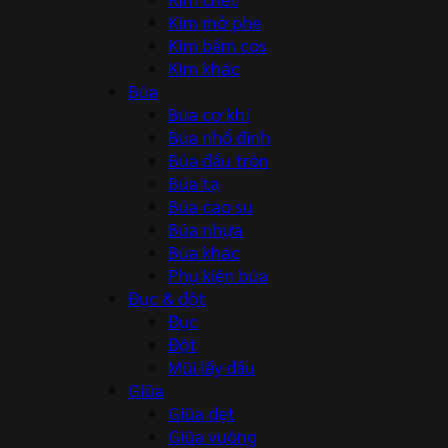
Kìm mở phe
Kìm bấm cos
Kìm khác
Búa
Búa cơ khí
Búa nhổ đinh
Búa đầu tròn
Búa tạ
Búa cao su
Búa nhựa
Búa khác
Phụ kiện búa
Đục & đột
Đục
Đột
Mũi lấy dấu
Giũa
Giũa dẹt
Giũa vuông