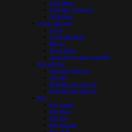
Cờ lê đóng
Cờ lê đai, cờ lê xích
Cờ lê khác
Tô vít, đầu vặn
Tô vít
Tô vít đầu khẩu
Đầu vít
Tô vít đóng
Chìa vặn lục giác, hoa khế
Cần siết lực
Cần siết chỉnh lực
Tay vặn
Bộ khẩu tuýt tay vặn
Phụ kiện cần siết lực
Kìm
Kìm vuông
Kìm nhọn
Kìm cắt
Kìm mỏ quạ
Kìm chết