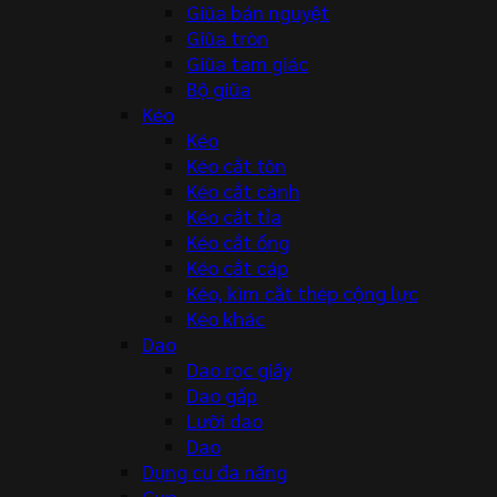
Giũa bán nguyệt
Giũa tròn
Giũa tam giác
Bộ giũa
Kéo
Kéo
Kéo cắt tôn
Kéo cắt cành
Kéo cắt tỉa
Kéo cắt ống
Kéo cắt cáp
Kéo, kìm cắt thép cộng lực
Kéo khác
Dao
Dao rọc giấy
Dao gấp
Lưỡi dao
Dao
Dụng cụ đa năng
Cưa