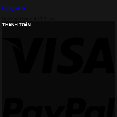
Flying Ninja
Được xếp hạng
4.17
5 sao
THANH TOÁN