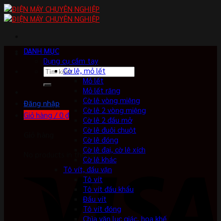
Skip
to
content
DANH MỤC
Dụng cụ cầm tay
Tìm
Cờ lê, mỏ lết
kiếm:
Mỏ lết
Mỏ lết răng
Cờ lê vòng miệng
Đăng nhập
Cờ lê 2 vòng miệng
Giỏ hàng /
0
₫
Cờ lê 2 đầu mở
Cờ lê đuôi chuột
Giỏ hàng
Cờ lê đóng
Cờ lê đai, cờ lê xích
No products in the cart.
Cờ lê khác
Tô vít, đầu vặn
Tô vít
Tô vít đầu khẩu
Đầu vít
Tô vít đóng
Chìa vặn lục giác, hoa khế