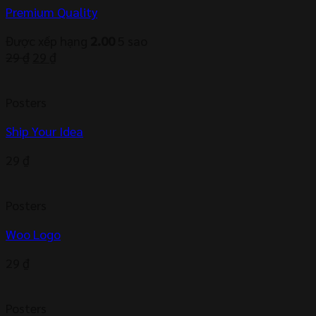
Premium Quality
Được xếp hạng
2.00
5 sao
Giá
Giá
29
₫
29
₫
gốc
hiện
là:
tại
Posters
29 ₫.
là:
29 ₫.
Ship Your Idea
29
₫
Posters
Woo Logo
29
₫
Posters