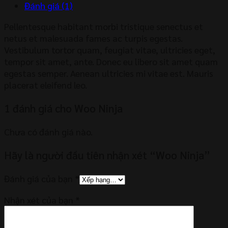
Đánh giá (1)
Pellentesque habitant morbi tristique senectus et
netus et malesuada fames ac turpis egestas.
Vestibulum tortor quam, feugiat vitae, ultricies eget,
tempor sit amet, ante. Donec eu libero sit amet quam
egestas semper. Aenean ultricies mi vitae est. Mauris
placerat eleifend leo.
1 đánh giá cho
Woo Ninja
Chưa có đánh giá nào.
Hãy là người đầu tiên nhận xét “Woo Ninja”
Đánh giá của bạn
*
Nhận xét của bạn
*