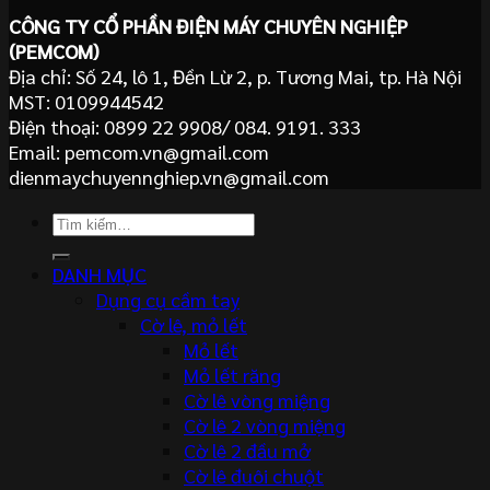
CÔNG TY CỔ PHẦN ĐIỆN MÁY CHUYÊN NGHIỆP
(PEMCOM)
Địa chỉ: Số 24, lô 1, Đền Lừ 2, p. Tương Mai, tp. Hà Nội
MST: 0109944542
Điện thoại: 0899 22 9908/ 084. 9191. 333
Email: pemcom.vn@gmail.com
dienmaychuyennghiep.vn@gmail.com
Tìm
kiếm:
DANH MỤC
Dụng cụ cầm tay
Cờ lê, mỏ lết
Mỏ lết
Mỏ lết răng
Cờ lê vòng miệng
Cờ lê 2 vòng miệng
Cờ lê 2 đầu mở
Cờ lê đuôi chuột