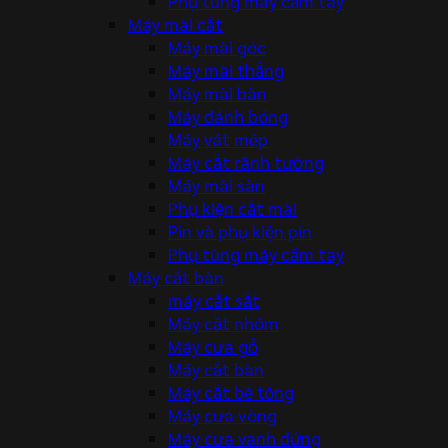
Phụ tùng máy cầm tay
Máy mài cắt
Máy mài góc
Máy mài thẳng
Máy mài bàn
Máy đánh bóng
Máy vát mép
Máy cắt rãnh tường
Máy mài sàn
Phụ kiện cắt mài
Pin và phụ kiện pin
Phụ tùng máy cầm tay
Máy cắt bàn
máy cắt sắt
Máy cắt nhôm
Máy cưa gỗ
Máy cắt bàn
Máy cắt bê tông
Máy cưa vòng
Máy cưa vanh đứng