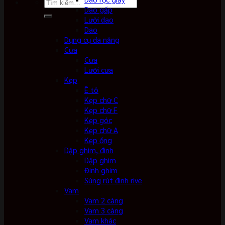
Tìm
Dao gấp
kiếm:
Lưỡi dao
Dao
Dụng cụ đa năng
Cưa
Cưa
Lưỡi cưa
Kẹp
Ê tô
Kẹp chữ C
Kẹp chữ F
Kẹp góc
Kẹp chữ A
Kẹp ống
Dập ghim, đinh
Dập ghim
Đinh ghim
Súng rút đinh rive
Vam
Vam 2 càng
Vam 3 càng
Vam khác