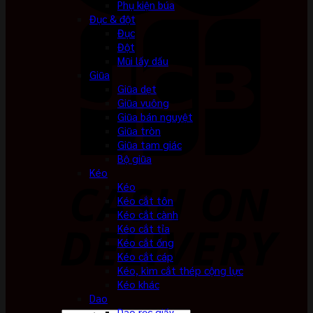
Phụ kiện búa
Đục & đột
Đục
Đột
Mũi lấy dấu
Giũa
Giũa dẹt
Giũa vuông
Giũa bán nguyệt
Giũa tròn
Giũa tam giác
Bộ giũa
Kéo
Kéo
Kéo cắt tôn
Kéo cắt cành
Kéo cắt tỉa
Kéo cắt ống
Kéo cắt cáp
Kéo, kìm cắt thép cộng lực
Kéo khác
Dao
Dao rọc giấy