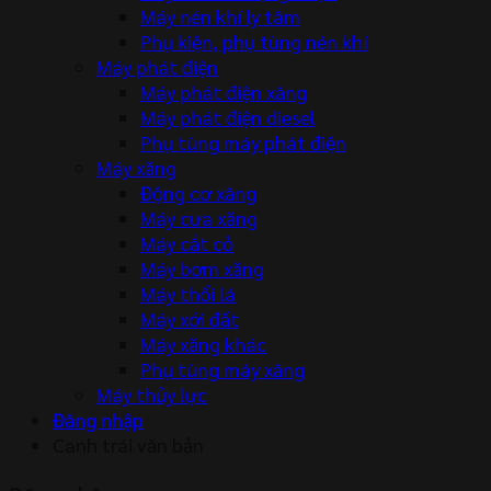
Máy nén khí ly tâm
Phụ kiện, phụ tùng nén khí
Máy phát điện
Máy phát điện xăng
Máy phát điện diesel
Phụ tùng máy phát điện
Máy xăng
Động cơ xăng
Máy cưa xăng
Máy cắt cỏ
Máy bơm xăng
Máy thổi lá
Máy xới đất
Máy xăng khác
Phụ tùng máy xăng
Máy thủy lực
Đăng nhập
Canh trái văn bản