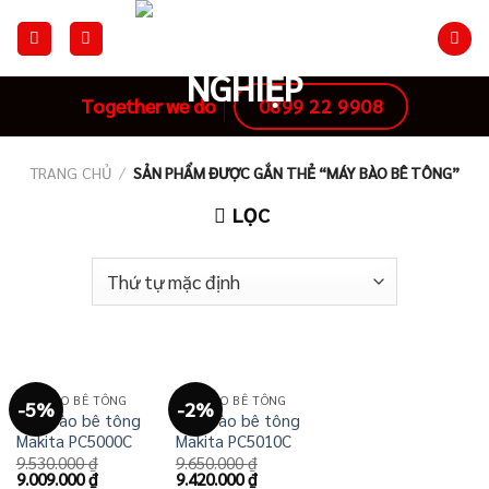
Skip
to
content
0899 22 9908
Together we do
TRANG CHỦ
/
SẢN PHẨM ĐƯỢC GẮN THẺ “MÁY BÀO BÊ TÔNG”
LỌC
MÁY BÀO BÊ TÔNG
MÁY BÀO BÊ TÔNG
-5%
-2%
Máy bào bê tông
Máy bào bê tông
Makita PC5000C
Makita PC5010C
9.530.000
₫
9.650.000
₫
Giá
Giá
Giá
Giá
9.009.000
₫
9.420.000
₫