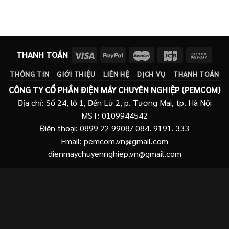
gốc
hiện
gốc
hiện
là:
tại
là:
tại
9.530.000 ₫.
là:
9.650.000 ₫.
là:
9.009.000 ₫.
9.420.000 ₫.
THANH TOÁN
THÔNG TIN
GIỚI THIỆU
LIÊN HỆ
DỊCH VỤ
THANH TOÁN
CÔNG TY CỔ PHẦN ĐIỆN MÁY CHUYÊN NGHIỆP (PEMCOM)
Địa chỉ: Số 24, lô 1, Đền Lừ 2, p. Tương Mai, tp. Hà Nội
MST: 0109944542
Điện thoại: 0899 22 9908/ 084. 9191. 333
Email: pemcom.vn@gmail.com
dienmaychuyennghiep.vn@gmail.com