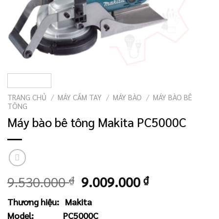
TRANG CHỦ
/
MÁY CẦM TAY
/
MÁY BÀO
/
MÁY BÀO BÊ
TÔNG
Máy bào bê tông Makita PC5000C
Giá
Giá
9.530.000
₫
9.009.000
₫
gốc
hiện
Thương hiệu:
Makita
là:
tại
Model:
PC5000C