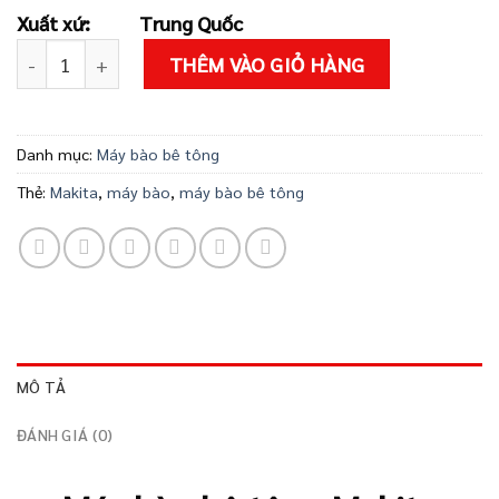
9.530.000 ₫.
là:
Xuất xứ:
Trung Quốc
9.009.000 ₫
Máy bào bê tông Makita PC5000C số lượng
THÊM VÀO GIỎ HÀNG
Danh mục:
Máy bào bê tông
Thẻ:
Makita
,
máy bào
,
máy bào bê tông
MÔ TẢ
ĐÁNH GIÁ (0)